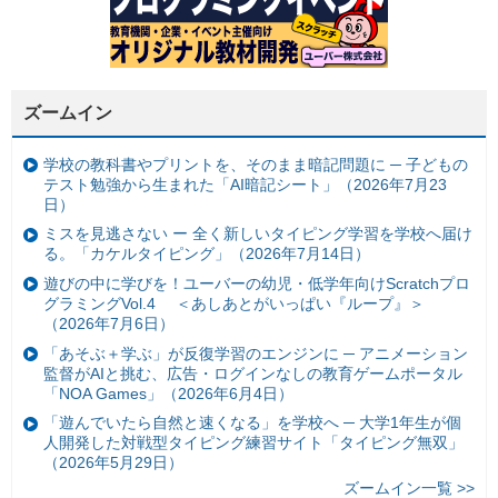
ズームイン
学校の教科書やプリントを、そのまま暗記問題に ─ 子どもの
テスト勉強から生まれた「AI暗記シート」（2026年7月23
日）
ミスを見逃さない ー 全く新しいタイピング学習を学校へ届け
る。「カケルタイピング」（2026年7月14日）
遊びの中に学びを！ユーバーの幼児・低学年向けScratchプロ
グラミングVol.4 ＜あしあとがいっぱい『ループ』＞
（2026年7月6日）
「あそぶ＋学ぶ」が反復学習のエンジンに ─ アニメーション
監督がAIと挑む、広告・ログインなしの教育ゲームポータル
「NOA Games」（2026年6月4日）
「遊んでいたら自然と速くなる」を学校へ ─ 大学1年生が個
人開発した対戦型タイピング練習サイト「タイピング無双」
（2026年5月29日）
ズームイン一覧 >>