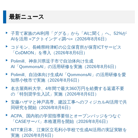
最新ニュース
子育て家族のAI利用「ググる」から「AIに聞く」へ。52%が
AIを活用 =アクトインディ調べ=（2026年8月6日）
コドモン、長崎県時津町の公立保育所が保育ICTサービス
「CoDMON」を導入（2026年8月6日）
Polimill、神奈川県逗子市で自治体向け生成
AI「QommonsAI」の活用研修を実施（2026年8月6日）
Polimill、自治体向け生成AI「QommonsAI」の活用研修を愛
知県小牧市で実施（2026年8月6日）
名古屋商科大学、4年間で最大360万円を給費する返還不要
の「特別奨学生入試」実施（2026年8月6日）
安藤ハザマと神戸高専、建設工事へのフィジカルAI活用で共
同研究を開始（2026年8月6日）
ACPA、国内初の学習指導要領とオープンバッジをつなぐ
「CASEサーバ」本格運用を開始（2026年8月6日）
NTT東日本、江東区立毛利小学校で生成AI活用の実証実験を
実施（2026年8月6日）