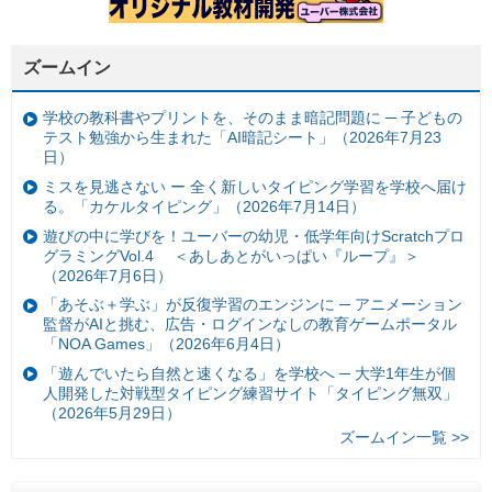
ズームイン
学校の教科書やプリントを、そのまま暗記問題に ─ 子どもの
テスト勉強から生まれた「AI暗記シート」（2026年7月23
日）
ミスを見逃さない ー 全く新しいタイピング学習を学校へ届け
る。「カケルタイピング」（2026年7月14日）
遊びの中に学びを！ユーバーの幼児・低学年向けScratchプロ
グラミングVol.4 ＜あしあとがいっぱい『ループ』＞
（2026年7月6日）
「あそぶ＋学ぶ」が反復学習のエンジンに ─ アニメーション
監督がAIと挑む、広告・ログインなしの教育ゲームポータル
「NOA Games」（2026年6月4日）
「遊んでいたら自然と速くなる」を学校へ ─ 大学1年生が個
人開発した対戦型タイピング練習サイト「タイピング無双」
（2026年5月29日）
ズームイン一覧 >>