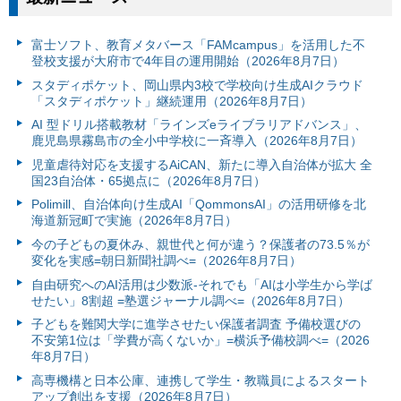
富⼠ソフト、教育メタバース「FAMcampus」を活用した不
登校支援が大府市で4年目の運用開始（2026年8月7日）
スタディポケット、岡山県内3校で学校向け生成AIクラウド
「スタディポケット」継続運用（2026年8月7日）
AI 型ドリル搭載教材「ラインズeライブラリアドバンス」、
鹿児島県霧島市の全小中学校に一斉導入（2026年8月7日）
児童虐待対応を支援するAiCAN、新たに導入自治体が拡大 全
国23自治体・65拠点に（2026年8月7日）
Polimill、自治体向け生成AI「QommonsAI」の活用研修を北
海道新冠町で実施（2026年8月7日）
今の子どもの夏休み、親世代と何が違う？保護者の73.5％が
変化を実感=朝日新聞社調べ=（2026年8月7日）
自由研究へのAI活用は少数派-それでも「AIは小学生から学ば
せたい」8割超 =塾選ジャーナル調べ=（2026年8月7日）
子どもを難関大学に進学させたい保護者調査 予備校選びの
不安第1位は「学費が高くないか」=横浜予備校調べ=（2026
年8月7日）
高専機構と日本公庫、連携して学生・教職員によるスタート
アップ創出を支援（2026年8月7日）