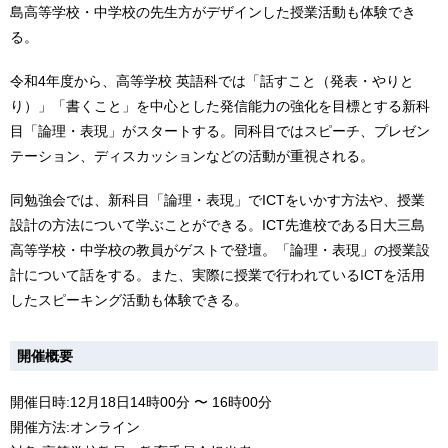
島高等学校・中学校の先生方がデザインした授業活動も体験でき
る。
令和4年度から、高等学校 英語科では「話すこと（発表・やりと
り）」「書くこと」を中心とした発信能力の強化を目標とする新科
目「論理・表現」がスタートする。同科目ではスピーチ、プレゼン
テーション、ディスカッションなどの活動が重視される。
同勉強会では、新科目「論理・表現」でICTをいかす方法や、授業
設計の方法について学ぶことができる。ICT先進校である日大三島
高等学校・中学校の教員がゲストで登壇。「論理・表現」の授業設
計について話をする。また、実際に授業で行われているICTを活用
したスピーキング活動も体験できる。
開催概要
開催日時:12月18日14時00分 〜 16時00分
開催方法:オンライン