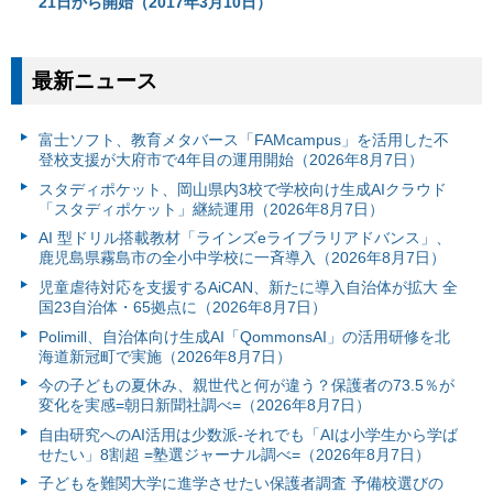
21日から開始（2017年3月10日）
最新ニュース
富⼠ソフト、教育メタバース「FAMcampus」を活用した不
登校支援が大府市で4年目の運用開始（2026年8月7日）
スタディポケット、岡山県内3校で学校向け生成AIクラウド
「スタディポケット」継続運用（2026年8月7日）
AI 型ドリル搭載教材「ラインズeライブラリアドバンス」、
鹿児島県霧島市の全小中学校に一斉導入（2026年8月7日）
児童虐待対応を支援するAiCAN、新たに導入自治体が拡大 全
国23自治体・65拠点に（2026年8月7日）
Polimill、自治体向け生成AI「QommonsAI」の活用研修を北
海道新冠町で実施（2026年8月7日）
今の子どもの夏休み、親世代と何が違う？保護者の73.5％が
変化を実感=朝日新聞社調べ=（2026年8月7日）
自由研究へのAI活用は少数派-それでも「AIは小学生から学ば
せたい」8割超 =塾選ジャーナル調べ=（2026年8月7日）
子どもを難関大学に進学させたい保護者調査 予備校選びの