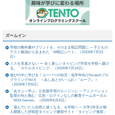
ズームイン
学校の教科書やプリントを、そのまま暗記問題に ─ 子どもの
テスト勉強から生まれた「AI暗記シート」（2026年7月23
日）
ミスを見逃さない ー 全く新しいタイピング学習を学校へ届け
る。「カケルタイピング」（2026年7月14日）
遊びの中に学びを！ユーバーの幼児・低学年向けScratchプロ
グラミングVol.4 ＜あしあとがいっぱい『ループ』＞
（2026年7月6日）
「あそぶ＋学ぶ」が反復学習のエンジンに ─ アニメーション
監督がAIと挑む、広告・ログインなしの教育ゲームポータル
「NOA Games」（2026年6月4日）
「遊んでいたら自然と速くなる」を学校へ ─ 大学1年生が個
人開発した対戦型タイピング練習サイト「タイピング無双」