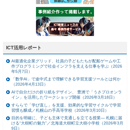
ICT活用レポート
AI最適化企業グリッド、社員の子どもたちが配船ゲームや工
作プログラミングで社会インフラを支える仕事を学ぶ（2026
年5月7日）
「数学AI」で途中式まで理解できる学習支援ツールとは何か
（2026年4月13日）
AIで自分だけの折り紙をデザイン、 豊洲で「うさプロオンラ
イン」を活用したワークショップ開催（2026年3月18日）
すららで「学び直し」を支援、効果的な学習サイクルで学習
習慣も醸成／札幌山の手高等学校（2026年3月10日）
目的を明確に、子ども主体で見通しを立てる授業— 札幌に届
ける“大樹町の魅力”／北海道大樹町立大樹小学校（2026年3月
9日）