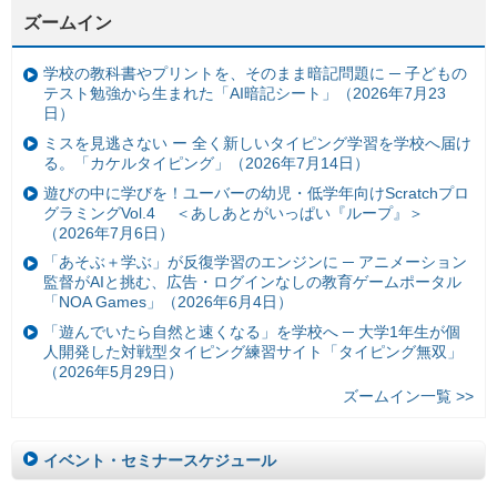
ズームイン
学校の教科書やプリントを、そのまま暗記問題に ─ 子どもの
テスト勉強から生まれた「AI暗記シート」（2026年7月23
日）
ミスを見逃さない ー 全く新しいタイピング学習を学校へ届け
る。「カケルタイピング」（2026年7月14日）
遊びの中に学びを！ユーバーの幼児・低学年向けScratchプロ
グラミングVol.4 ＜あしあとがいっぱい『ループ』＞
（2026年7月6日）
「あそぶ＋学ぶ」が反復学習のエンジンに ─ アニメーション
監督がAIと挑む、広告・ログインなしの教育ゲームポータル
「NOA Games」（2026年6月4日）
「遊んでいたら自然と速くなる」を学校へ ─ 大学1年生が個
人開発した対戦型タイピング練習サイト「タイピング無双」
（2026年5月29日）
ズームイン一覧 >>
イベント・セミナースケジュール