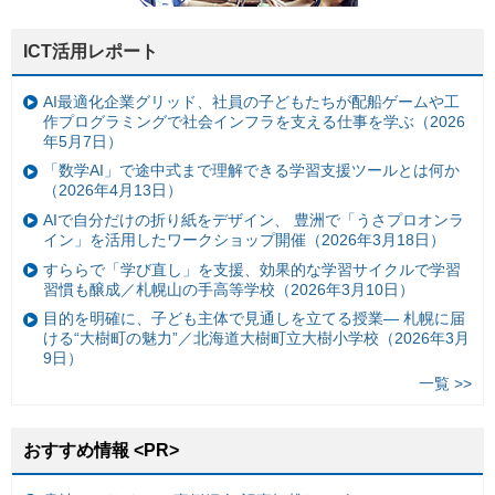
ICT活用レポート
AI最適化企業グリッド、社員の子どもたちが配船ゲームや工
作プログラミングで社会インフラを支える仕事を学ぶ（2026
年5月7日）
「数学AI」で途中式まで理解できる学習支援ツールとは何か
（2026年4月13日）
AIで自分だけの折り紙をデザイン、 豊洲で「うさプロオンラ
イン」を活用したワークショップ開催（2026年3月18日）
すららで「学び直し」を支援、効果的な学習サイクルで学習
習慣も醸成／札幌山の手高等学校（2026年3月10日）
目的を明確に、子ども主体で見通しを立てる授業— 札幌に届
ける“大樹町の魅力”／北海道大樹町立大樹小学校（2026年3月
9日）
一覧 >>
おすすめ情報 <PR>