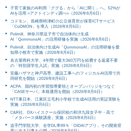
子育て家族のAI利用「ググる」から「AIに聞く」へ。52%が
AIを活用 =アクトインディ調べ=（2026年8月6日）
コドモン、長崎県時津町の公立保育所が保育ICTサービス
「CoDMON」を導入（2026年8月6日）
Polimill、神奈川県逗子市で自治体向け生成
AI「QommonsAI」の活用研修を実施（2026年8月6日）
Polimill、自治体向け生成AI「QommonsAI」の活用研修を愛
知県小牧市で実施（2026年8月6日）
名古屋商科大学、4年間で最大360万円を給費する返還不要
の「特別奨学生入試」実施（2026年8月6日）
安藤ハザマと神戸高専、建設工事へのフィジカルAI活用で共
同研究を開始（2026年8月6日）
ACPA、国内初の学習指導要領とオープンバッジをつなぐ
「CASEサーバ」本格運用を開始（2026年8月6日）
NTT東日本、江東区立毛利小学校で生成AI活用の実証実験を
実施（2026年8月6日）
C&R社、DXハイスクール採択校の和洋九段女子中・高で
「メタバース体験講座」実施（2026年8月6日）
追手門学院大学、全学DL率99％「OIDAIアプリ」その開発背
景に迫る記事を公開（2026年8月6日）