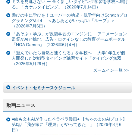
ミスを見逃さない ー 全く新しいタイピング学習を学校へ届け
る。「カケルタイピング」（2026年7月14日）
遊びの中に学びを！ユーバーの幼児・低学年向けScratchプロ
グラミングVol.4 ＜あしあとがいっぱい『ループ』＞
（2026年7月6日）
「あそぶ＋学ぶ」が反復学習のエンジンに ─ アニメーション
監督がAIと挑む、広告・ログインなしの教育ゲームポータル
「NOA Games」（2026年6月4日）
「遊んでいたら自然と速くなる」を学校へ ─ 大学1年生が個
人開発した対戦型タイピング練習サイト「タイピング無双」
（2026年5月29日）
ズームイン一覧 >>
イベント・セミナースケジュール
動画ニュース
●絵も文もAIが作ったペラペラ漫画● 【ちゃのまのAIプロト】
第0話「我が家に『理屈』がやってきた！」（2026年8月6
日）