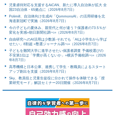
児童虐待対応を支援するAiCAN、新たに導入自治体が拡大 全
国23自治体・65拠点に（2026年8月7日）
Polimill、自治体向け生成AI「QommonsAI」の活用研修を北
海道新冠町で実施（2026年8月7日）
今の子どもの夏休み、親世代と何が違う？保護者の73.5％が
変化を実感=朝日新聞社調べ=（2026年8月7日）
自由研究へのAI活用は少数派-それでも「AIは小学生から学ば
せたい」8割超 =塾選ジャーナル調べ=（2026年8月7日）
子どもを難関大学に進学させたい保護者調査 予備校選びの
不安第1位は「学費が高くないか」=横浜予備校調べ=（2026
年8月7日）
高専機構と日本公庫、連携して学生・教職員によるスタート
アップ創出を支援（2026年8月7日）
Sky、教員役と児童生徒役に分かれて操作を体験できる「授
業研究モード」解説セミナー20日開催（2026年8月7日）