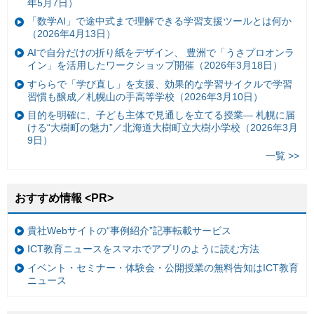
年5月7日）
「数学AI」で途中式まで理解できる学習支援ツールとは何か
（2026年4月13日）
AIで自分だけの折り紙をデザイン、 豊洲で「うさプロオンラ
イン」を活用したワークショップ開催（2026年3月18日）
すららで「学び直し」を支援、効果的な学習サイクルで学習
習慣も醸成／札幌山の手高等学校（2026年3月10日）
目的を明確に、子ども主体で見通しを立てる授業— 札幌に届
ける“大樹町の魅力”／北海道大樹町立大樹小学校（2026年3月
9日）
一覧 >>
おすすめ情報 <PR>
貴社Webサイトの“事例紹介”記事転載サービス
ICT教育ニュースをスマホでアプリのように読む方法
イベント・セミナー・体験会・公開授業の無料告知はICT教育
ニュース