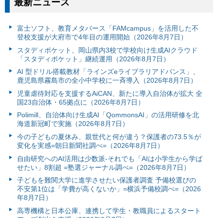
最新ニュース
富⼠ソフト、教育メタバース「FAMcampus」を活用した不
登校支援が大府市で4年目の運用開始（2026年8月7日）
スタディポケット、岡山県内3校で学校向け生成AIクラウド
「スタディポケット」継続運用（2026年8月7日）
AI 型ドリル搭載教材「ラインズeライブラリアドバンス」、
鹿児島県霧島市の全小中学校に一斉導入（2026年8月7日）
児童虐待対応を支援するAiCAN、新たに導入自治体が拡大 全
国23自治体・65拠点に（2026年8月7日）
Polimill、自治体向け生成AI「QommonsAI」の活用研修を北
海道新冠町で実施（2026年8月7日）
今の子どもの夏休み、親世代と何が違う？保護者の73.5％が
変化を実感=朝日新聞社調べ=（2026年8月7日）
自由研究へのAI活用は少数派-それでも「AIは小学生から学ば
せたい」8割超 =塾選ジャーナル調べ=（2026年8月7日）
子どもを難関大学に進学させたい保護者調査 予備校選びの
不安第1位は「学費が高くないか」=横浜予備校調べ=（2026
年8月7日）
高専機構と日本公庫、連携して学生・教職員によるスタート