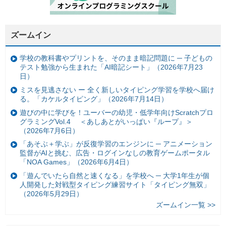
ズームイン
学校の教科書やプリントを、そのまま暗記問題に ─ 子どもの
テスト勉強から生まれた「AI暗記シート」（2026年7月23
日）
ミスを見逃さない ー 全く新しいタイピング学習を学校へ届け
る。「カケルタイピング」（2026年7月14日）
遊びの中に学びを！ユーバーの幼児・低学年向けScratchプロ
グラミングVol.4 ＜あしあとがいっぱい『ループ』＞
（2026年7月6日）
「あそぶ＋学ぶ」が反復学習のエンジンに ─ アニメーション
監督がAIと挑む、広告・ログインなしの教育ゲームポータル
「NOA Games」（2026年6月4日）
「遊んでいたら自然と速くなる」を学校へ ─ 大学1年生が個
人開発した対戦型タイピング練習サイト「タイピング無双」
（2026年5月29日）
ズームイン一覧 >>