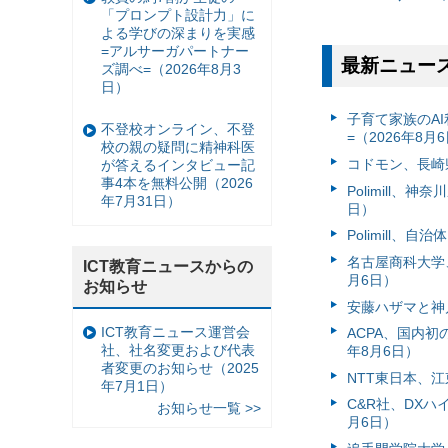
「プロンプト設計力」に
よる学びの深まりを実感
=アルサーガパートナー
最新ニュー
ズ調べ=（2026年8月3
日）
子育て家族のAI
不登校オンライン、不登
=（2026年8月
校の親の疑問に精神科医
コドモン、長崎県
が答えるインタビュー記
事4本を無料公開（2026
Polimill、
年7月31日）
日）
Polimill、
名古屋商科大学
ICT教育ニュースからの
月6日）
お知らせ
安藤ハザマと神
ICT教育ニュース運営会
ACPA、国内
社、社名変更および代表
年8月6日）
者変更のお知らせ（2025
NTT東日本、江
年7月1日）
C&R社、DX
お知らせ一覧 >>
月6日）