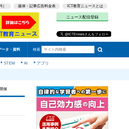
料）
媒体・記事広告料金表
ICT教育ニュースとは
ニュース配信登録
検索
データ・資料
STEM
AI
アプリ
開催