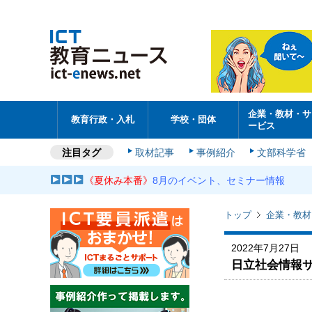
企業・教材・サ
教育行政・入札
学校・団体
ービス
注目タグ
取材記事
事例紹介
文部科学省
《夏休み本番》
8月のイベント、セミナー情報
トップ
企業・教材
2022年7月27日
日立社会情報サ