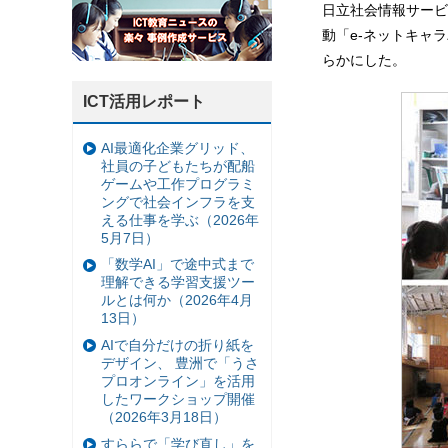
日立社会情報サービ
動「e-ネットキャ
らかにした。
ICT活用レポート
AI最適化企業グリッド、
社員の子どもたちが配船
ゲームや工作プログラミ
ングで社会インフラを支
える仕事を学ぶ（2026年
5月7日）
「数学AI」で途中式まで
理解できる学習支援ツー
ルとは何か（2026年4月
13日）
AIで自分だけの折り紙を
デザイン、 豊洲で「うさ
プロオンライン」を活用
したワークショップ開催
（2026年3月18日）
すららで「学び直し」を