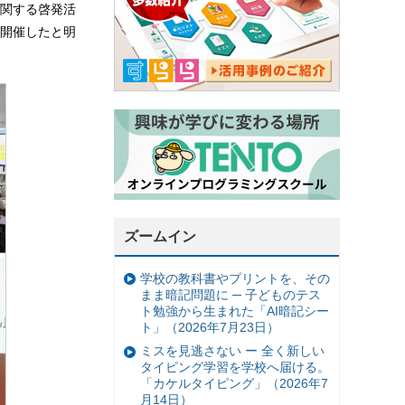
関する啓発活
を開催したと明
ズームイン
学校の教科書やプリントを、その
まま暗記問題に ─ 子どものテス
ト勉強から生まれた「AI暗記シー
ト」（2026年7月23日）
ミスを見逃さない ー 全く新しい
タイピング学習を学校へ届ける。
「カケルタイピング」（2026年7
月14日）