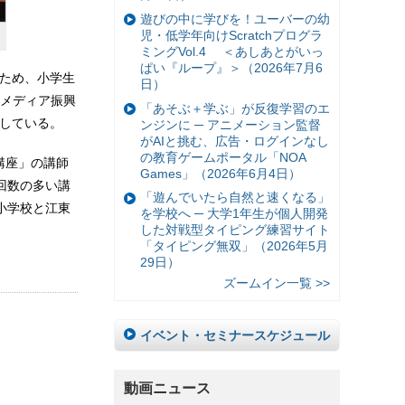
遊びの中に学びを！ユーバーの幼
児・低学年向けScratchプログラ
ミングVol.4 ＜あしあとがいっ
ぱい『ループ』＞（2026年7月6
るため、小学生
日）
メディア振興
「あそぶ＋学ぶ」が反復学習のエ
催している。
ンジンに ─ アニメーション監督
がAIと挑む、広告・ログインなし
の教育ゲームポータル「NOA
講座」の講師
Games」（2026年6月4日）
壇回数の多い講
「遊んでいたら自然と速くなる」
小学校と江東
を学校へ ─ 大学1年生が個人開発
した対戦型タイピング練習サイト
「タイピング無双」（2026年5月
29日）
ズームイン一覧 >>
イベント・セミナースケジュール
動画ニュース