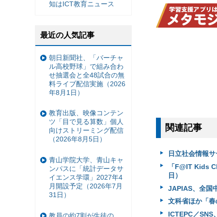
知はICT教育ニュース
最近の人気記事
朝日新聞社、「バーチャ
ル高校野球」で組み合わ
せ抽選会と全48試合の無
料ライブ配信実施（2026
年8月1日）
教育出版、映像コンテン
ツ「目で見る算数」個人
関連記事
向けストリーミング配信
（2026年8月5日）
日立社会情報サ
青山学院大学、青山キャ
「F@IT Kid
ンパスに「統計データサ
日）
イエンス学環」2027年4
月開設予定（2026年7月
JAPIAS、全
31日）
文科省ほか「春
ICTEPC／S
教員の約7割が生徒の