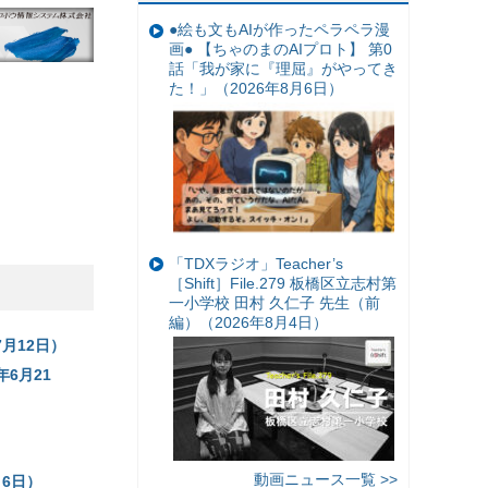
●絵も文もAIが作ったペラペラ漫
画● 【ちゃのまのAIプロト】 第0
話「我が家に『理屈』がやってき
た！」（2026年8月6日）
「TDXラジオ」Teacher’s
［Shift］File.279 板橋区立志村第
一小学校 田村 久仁子 先生（前
編）（2026年8月4日）
月12日）
年6月21
動画ニュース一覧 >>
月6日）