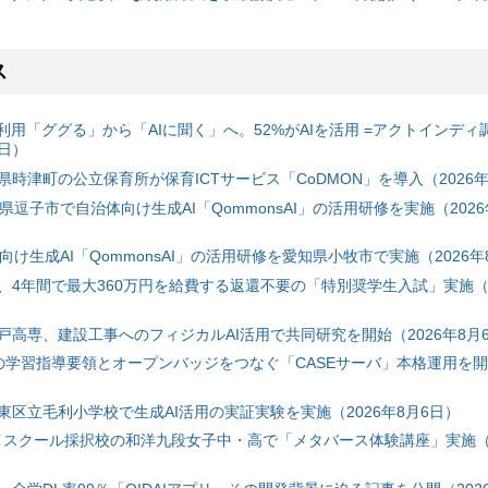
ス
利用「ググる」から「AIに聞く」へ。52%がAIを活用 =アクトインディ
6日）
時津町の公立保育所が保育ICTサービス「CoDMON」を導入（2026年
神奈川県逗子市で自治体向け生成AI「QommonsAI」の活用研修を実施（2026
自治体向け生成AI「QommonsAI」の活用研修を愛知県小牧市で実施（2026年
、4年間で最大360万円を給費する返還不要の「特別奨学生入試」実施（2
戸高専、建設工事へのフィジカルAI活用で共同研究を開始（2026年8月
初の学習指導要領とオープンバッジをつなぐ「CASEサーバ」本格運用を開始
東区立毛利小学校で生成AI活用の実証実験を実施（2026年8月6日）
ハイスクール採択校の和洋九段女子中・高で「メタバース体験講座」実施（2