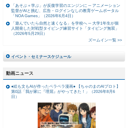
「あそぶ＋学ぶ」が反復学習のエンジンに ─ アニメーション
監督がAIと挑む、広告・ログインなしの教育ゲームポータル
「NOA Games」（2026年6月4日）
「遊んでいたら自然と速くなる」を学校へ ─ 大学1年生が個
人開発した対戦型タイピング練習サイト「タイピング無双」
（2026年5月29日）
ズームイン一覧 >>
イベント・セミナースケジュール
動画ニュース
●絵も文もAIが作ったペラペラ漫画● 【ちゃのまのAIプロト】
第0話「我が家に『理屈』がやってきた！」（2026年8月6
日）