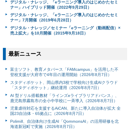
デジタル・ナレッジ、「eラーニング導入のはじめかたセミ
ナー」ハイブリッド開催（2022年9月29日）
デジタル・ナレッジ、「eラーニング導入のはじめかたセミ
ナー」7月開催（2019年6月28日）
デジタル・ナレッジ／セミナー「eラーニング（動画配信）×
売上拡大」を10月開催（2015年9月18日）
最新ニュース
富⼠ソフト、教育メタバース「FAMcampus」を活用した不
登校支援が大府市で4年目の運用開始（2026年8月7日）
スタディポケット、岡山県内3校で学校向け生成AIクラウド
「スタディポケット」継続運用（2026年8月7日）
AI 型ドリル搭載教材「ラインズeライブラリアドバンス」、
鹿児島県霧島市の全小中学校に一斉導入（2026年8月7日）
児童虐待対応を支援するAiCAN、新たに導入自治体が拡大 全
国23自治体・65拠点に（2026年8月7日）
Polimill、自治体向け生成AI「QommonsAI」の活用研修を北
海道新冠町で実施（2026年8月7日）