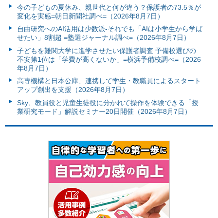
今の子どもの夏休み、親世代と何が違う？保護者の73.5％が
変化を実感=朝日新聞社調べ=（2026年8月7日）
自由研究へのAI活用は少数派-それでも「AIは小学生から学ば
せたい」8割超 =塾選ジャーナル調べ=（2026年8月7日）
子どもを難関大学に進学させたい保護者調査 予備校選びの
不安第1位は「学費が高くないか」=横浜予備校調べ=（2026
年8月7日）
高専機構と日本公庫、連携して学生・教職員によるスタート
アップ創出を支援（2026年8月7日）
Sky、教員役と児童生徒役に分かれて操作を体験できる「授
業研究モード」解説セミナー20日開催（2026年8月7日）