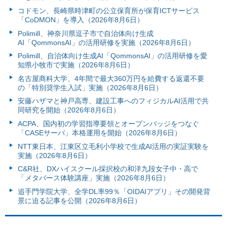
コドモン、長崎県時津町の公立保育所が保育ICTサービス
「CoDMON」を導入（2026年8月6日）
Polimill、神奈川県逗子市で自治体向け生成
AI「QommonsAI」の活用研修を実施（2026年8月6日）
Polimill、自治体向け生成AI「QommonsAI」の活用研修を愛
知県小牧市で実施（2026年8月6日）
名古屋商科大学、4年間で最大360万円を給費する返還不要
の「特別奨学生入試」実施（2026年8月6日）
安藤ハザマと神戸高専、建設工事へのフィジカルAI活用で共
同研究を開始（2026年8月6日）
ACPA、国内初の学習指導要領とオープンバッジをつなぐ
「CASEサーバ」本格運用を開始（2026年8月6日）
NTT東日本、江東区立毛利小学校で生成AI活用の実証実験を
実施（2026年8月6日）
C&R社、DXハイスクール採択校の和洋九段女子中・高で
「メタバース体験講座」実施（2026年8月6日）
追手門学院大学、全学DL率99％「OIDAIアプリ」その開発背
景に迫る記事を公開（2026年8月6日）