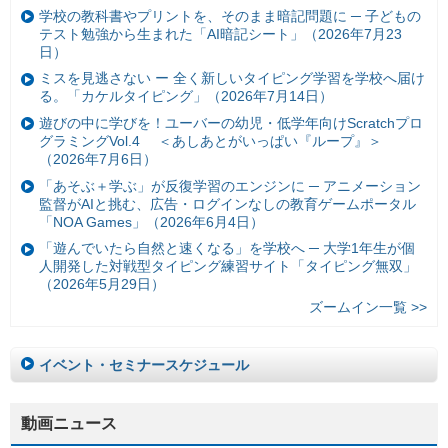
学校の教科書やプリントを、そのまま暗記問題に ─ 子どもの
テスト勉強から生まれた「AI暗記シート」（2026年7月23
日）
ミスを見逃さない ー 全く新しいタイピング学習を学校へ届け
る。「カケルタイピング」（2026年7月14日）
遊びの中に学びを！ユーバーの幼児・低学年向けScratchプロ
グラミングVol.4 ＜あしあとがいっぱい『ループ』＞
（2026年7月6日）
「あそぶ＋学ぶ」が反復学習のエンジンに ─ アニメーション
監督がAIと挑む、広告・ログインなしの教育ゲームポータル
「NOA Games」（2026年6月4日）
「遊んでいたら自然と速くなる」を学校へ ─ 大学1年生が個
人開発した対戦型タイピング練習サイト「タイピング無双」
（2026年5月29日）
ズームイン一覧 >>
イベント・セミナースケジュール
動画ニュース