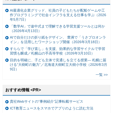
AI最適化企業グリッド、社員の子どもたちが配船ゲームや工
作プログラミングで社会インフラを支える仕事を学ぶ（2026
年5月7日）
「数学AI」で途中式まで理解できる学習支援ツールとは何か
（2026年4月13日）
AIで自分だけの折り紙をデザイン、 豊洲で「うさプロオンラ
イン」を活用したワークショップ開催（2026年3月18日）
すららで「学び直し」を支援、効果的な学習サイクルで学習
習慣も醸成／札幌山の手高等学校（2026年3月10日）
目的を明確に、子ども主体で見通しを立てる授業— 札幌に届
ける“大樹町の魅力”／北海道大樹町立大樹小学校（2026年3月
9日）
一覧 >>
おすすめ情報 <PR>
貴社Webサイトの“事例紹介”記事転載サービス
ICT教育ニュースをスマホでアプリのように読む方法