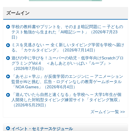
ズームイン
学校の教科書やプリントを、そのまま暗記問題に ─ 子どもの
テスト勉強から生まれた「AI暗記シート」（2026年7月23
日）
ミスを見逃さない ー 全く新しいタイピング学習を学校へ届け
る。「カケルタイピング」（2026年7月14日）
遊びの中に学びを！ユーバーの幼児・低学年向けScratchプロ
グラミングVol.4 ＜あしあとがいっぱい『ループ』＞
（2026年7月6日）
「あそぶ＋学ぶ」が反復学習のエンジンに ─ アニメーション
監督がAIと挑む、広告・ログインなしの教育ゲームポータル
「NOA Games」（2026年6月4日）
「遊んでいたら自然と速くなる」を学校へ ─ 大学1年生が個
人開発した対戦型タイピング練習サイト「タイピング無双」
（2026年5月29日）
ズームイン一覧 >>
イベント・セミナースケジュール