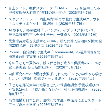
富⼠ソフト、教育メタバース「FAMcampus」を活用した不
登校支援が大府市で4年目の運用開始（2026年8月7日）
スタディポケット、岡山県内3校で学校向け生成AIクラウド
「スタディポケット」継続運用（2026年8月7日）
AI 型ドリル搭載教材「ラインズeライブラリアドバンス」、
鹿児島県霧島市の全小中学校に一斉導入（2026年8月7日）
児童虐待対応を支援するAiCAN、新たに導入自治体が拡大 全
国23自治体・65拠点に（2026年8月7日）
Polimill、自治体向け生成AI「QommonsAI」の活用研修を北
海道新冠町で実施（2026年8月7日）
今の子どもの夏休み、親世代と何が違う？保護者の73.5％が
変化を実感=朝日新聞社調べ=（2026年8月7日）
自由研究へのAI活用は少数派-それでも「AIは小学生から学ば
せたい」8割超 =塾選ジャーナル調べ=（2026年8月7日）
子どもを難関大学に進学させたい保護者調査 予備校選びの
不安第1位は「学費が高くないか」=横浜予備校調べ=（2026
年8月7日）
高専機構と日本公庫、連携して学生・教職員によるスタート
アップ創出を支援（2026年8月7日）