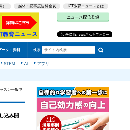
料）
媒体・記事広告料金表
ICT教育ニュースとは
ニュース配信登録
検索
データ・資料
STEM
AI
アプリ
ッスン一般申
し込み開