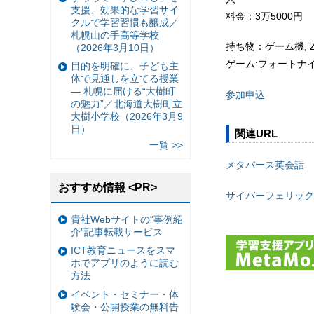
支援、効果的な学習サイ
料金：3万5000円
クルで学習習慣も醸成／
札幌山の手高等学校
持ち物：ゲーム機, 
（2026年3月10日）
ゲーム:フォートナ
目的を明確に、子ども主
体で見通しを立てる授業
— 札幌に届ける“大樹町
参加申込
の魅力”／北海道大樹町立
大樹小学校（2026年3月9
日）
関連URL
一覧 >>
メタバース英会話
おすすめ情報 <PR>
サイバーフェリック
貴社Webサイトの“事例紹
介”記事転載サービス
ICT教育ニュースをスマ
ホでアプリのように読む
方法
イベント・セミナー・体
験会・公開授業の無料告