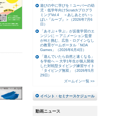
遊びの中に学びを！ユーバーの幼
児・低学年向けScratchプログラ
ミングVol.4 ＜あしあとがいっ
ぱい『ループ』＞（2026年7月6
日）
「あそぶ＋学ぶ」が反復学習のエ
ンジンに ─ アニメーション監督
がAIと挑む、広告・ログインなし
の教育ゲームポータル「NOA
Games」（2026年6月4日）
「遊んでいたら自然と速くなる」
を学校へ ─ 大学1年生が個人開発
した対戦型タイピング練習サイト
「タイピング無双」（2026年5月
29日）
ズームイン一覧 >>
イベント・セミナースケジュール
動画ニュース