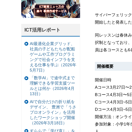
サイバーフェリック
開始したと発表した
ICT活用レポート
同レッスンは春休み
択制となっており、
AI最適化企業グリッド、
社員の子どもたちが配船
員は各コースとも6
ゲームや工作プログラミ
ングで社会インフラを支
える仕事を学ぶ（2026年
開催概要
5月7日）
「数学AI」で途中式まで
開催日時
理解できる学習支援ツー
Aコース3月27日〜2
ルとは何か（2026年4月
13日）
Bコース4月3日〜5日
AIで自分だけの折り紙を
Cコース4月3日~5日
デザイン、 豊洲で「うさ
Dコース4月3日~5日
プロオンライン」を活用
開催方法：オンライ
したワークショップ開催
（2026年3月18日）
参加対象：小学1年
すららで「学び直し」を
人