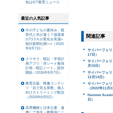
知はICT教育ニュース
最近の人気記事
今の子どもの夏休み、親
世代と何が違う？保護者
関連記事
の73.5％が変化を実感=
朝日新聞社調べ=（2026
年8月7日）
サイバーフェリ
17日）
クリサク、暗記・学習計
サイバーフェリ
画アプリ「赤シート勉強
月15日）
計画 - 暗記ノート」提供
サイバーフェリ
開始（2026年8月7日）
12月14日）
教育出版、映像コンテン
サイバーフェリ
ツ「目で見る算数」個人
（2022年11月
向けストリーミング配信
Hammer A
（2026年8月5日）
日）
高専機構と日本公庫、連
携して学生・教職員によ