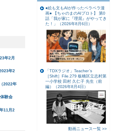
●絵も文もAIが作ったペラペラ漫
画● 【ちゃのまのAIプロト】 第0
話「我が家に『理屈』がやってき
た！」（2026年8月6日）
3年2月
23年2
「TDXラジオ」Teacher’s
［Shift］File.279 板橋区立志村第
一小学校 田村 久仁子 先生（前
2022年
編）（2026年8月4日）
で体験会
年11月2
動画ニュース一覧 >>