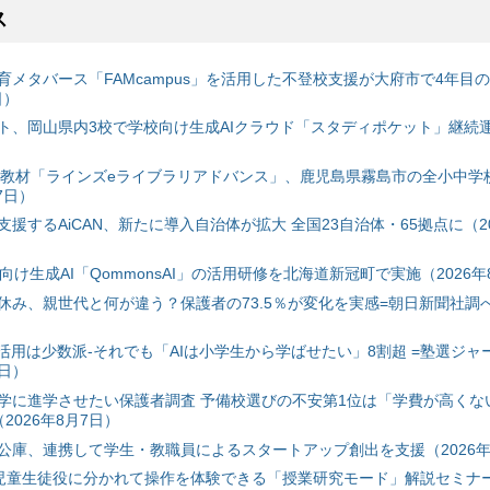
ス
育メタバース「FAMcampus」を活用した不登校支援が大府市で4年目
日）
ト、岡山県内3校で学校向け生成AIクラウド「スタディポケット」継続運用
搭載教材「ラインズeライブラリアドバンス」、鹿児島県霧島市の全小中学
7日）
援するAiCAN、新たに導入自治体が拡大 全国23自治体・65拠点に（20
自治体向け生成AI「QommonsAI」の活用研修を北海道新冠町で実施（2026年
み、親世代と何が違う？保護者の73.5％が変化を実感=朝日新聞社調べ=
I活用は少数派-それでも「AIは小学生から学ばせたい」8割超 =塾選ジャ
7日）
学に進学させたい保護者調査 予備校選びの不安第1位は「学費が高くな
2026年8月7日）
公庫、連携して学生・教職員によるスタートアップ創出を支援（2026年
と児童生徒役に分かれて操作を体験できる「授業研究モード」解説セミナー