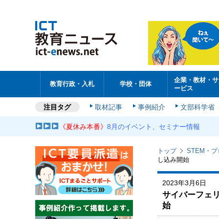
企業・教材・サ
教育行政・入札
学校・団体
ービス
注目タグ
取材記事
事例紹介
文部科学省
《夏休み本番》
8月のイベント、セミナー情報
トップ
STEM・
し込み開始
2023年3月6日
サイバーフェ
始