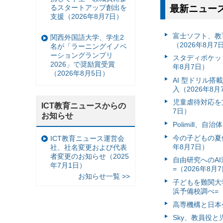
るスタートアップ創出を
最新ニュー
支援（2026年8月7日）
富⼠ソフト、教
関西外国語大学、学生2
（2026年8月7
名が「ラーニングイノベ
ーショングランプリ
スタディポケッ
2026」で奨励賞受賞
年8月7日）
（2026年8月5日）
AI 型ドリル
入（2026年8月
児童虐待対応を支
ICT教育ニュースからの
7日）
お知らせ
Polimill、
今の子どもの夏休
ICT教育ニュース運営会
年8月7日）
社、社名変更および代表
者変更のお知らせ（2025
自由研究へのA
年7月1日）
=（2026年8月
お知らせ一覧 >>
子どもを難関大
浜予備校調べ=（
高専機構と日本
Sky、教員役