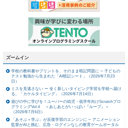
ズームイン
学校の教科書やプリントを、そのまま暗記問題に ─ 子どもの
テスト勉強から生まれた「AI暗記シート」（2026年7月23
日）
ミスを見逃さない ー 全く新しいタイピング学習を学校へ届け
る。「カケルタイピング」（2026年7月14日）
遊びの中に学びを！ユーバーの幼児・低学年向けScratchプロ
グラミングVol.4 ＜あしあとがいっぱい『ループ』＞
（2026年7月6日）
「あそぶ＋学ぶ」が反復学習のエンジンに ─ アニメーション
監督がAIと挑む、広告・ログインなしの教育ゲームポータル