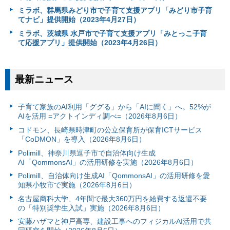
ミラボ、群馬県みどり市で子育て支援アプリ「みどり市子育
てナビ」提供開始（2023年4月27日）
ミラボ、茨城県 水戸市で子育て支援アプリ「みとっこ子育
て応援アプリ」提供開始（2023年4月26日）
最新ニュース
子育て家族のAI利用「ググる」から「AIに聞く」へ。52%が
AIを活用 =アクトインディ調べ=（2026年8月6日）
コドモン、長崎県時津町の公立保育所が保育ICTサービス
「CoDMON」を導入（2026年8月6日）
Polimill、神奈川県逗子市で自治体向け生成
AI「QommonsAI」の活用研修を実施（2026年8月6日）
Polimill、自治体向け生成AI「QommonsAI」の活用研修を愛
知県小牧市で実施（2026年8月6日）
名古屋商科大学、4年間で最大360万円を給費する返還不要
の「特別奨学生入試」実施（2026年8月6日）
安藤ハザマと神戸高専、建設工事へのフィジカルAI活用で共