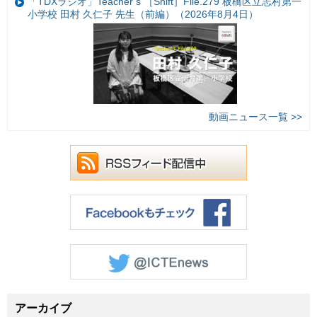
「TDXラジオ」Teacher’s ［Shift］File.279 板橋区立志村第一
小学校 田村 久仁子 先生（前編）（2026年8月4日）
動画ニュース一覧 >>
アーカイブ