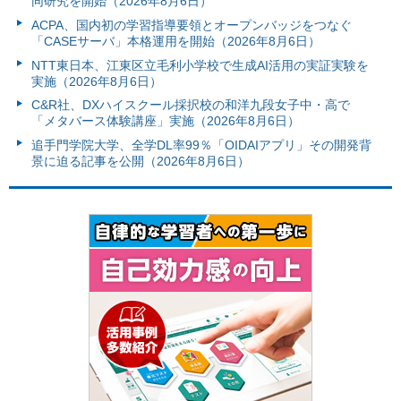
同研究を開始（2026年8月6日）
ACPA、国内初の学習指導要領とオープンバッジをつなぐ
「CASEサーバ」本格運用を開始（2026年8月6日）
NTT東日本、江東区立毛利小学校で生成AI活用の実証実験を
実施（2026年8月6日）
C&R社、DXハイスクール採択校の和洋九段女子中・高で
「メタバース体験講座」実施（2026年8月6日）
追手門学院大学、全学DL率99％「OIDAIアプリ」その開発背
景に迫る記事を公開（2026年8月6日）