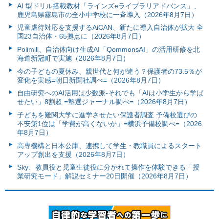
AI 型ドリル搭載教材「ラインズeライブラリアドバンス」、
鹿児島県霧島市の全小中学校に一斉導入（2026年8月7日）
児童虐待対応を支援するAiCAN、新たに導入自治体が拡大 全
国23自治体・65拠点に（2026年8月7日）
Polimill、自治体向け生成AI「QommonsAI」の活用研修を北
海道新冠町で実施（2026年8月7日）
今の子どもの夏休み、親世代と何が違う？保護者の73.5％が
変化を実感=朝日新聞社調べ=（2026年8月7日）
自由研究へのAI活用は少数派-それでも「AIは小学生から学ば
せたい」8割超 =塾選ジャーナル調べ=（2026年8月7日）
子どもを難関大学に進学させたい保護者調査 予備校選びの
不安第1位は「学費が高くないか」=横浜予備校調べ=（2026
年8月7日）
高専機構と日本公庫、連携して学生・教職員によるスタート
アップ創出を支援（2026年8月7日）
Sky、教員役と児童生徒役に分かれて操作を体験できる「授
業研究モード」解説セミナー20日開催（2026年8月7日）