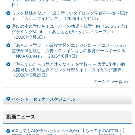
日）
ミスを見逃さない ー 全く新しいタイピング学習を学校へ届け
る。「カケルタイピング」（2026年7月14日）
遊びの中に学びを！ユーバーの幼児・低学年向けScratchプロ
グラミングVol.4 ＜あしあとがいっぱい『ループ』＞
（2026年7月6日）
「あそぶ＋学ぶ」が反復学習のエンジンに ─ アニメーション
監督がAIと挑む、広告・ログインなしの教育ゲームポータル
「NOA Games」（2026年6月4日）
「遊んでいたら自然と速くなる」を学校へ ─ 大学1年生が個
人開発した対戦型タイピング練習サイト「タイピング無双」
（2026年5月29日）
ズームイン一覧 >>
イベント・セミナースケジュール
動画ニュース
●絵も文もAIが作ったペラペラ漫画● 【ちゃのまのAIプロト】