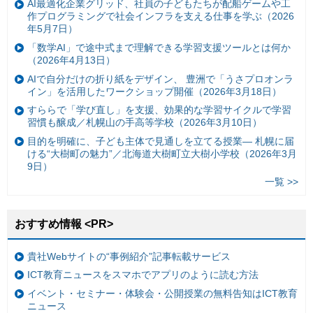
AI最適化企業グリッド、社員の子どもたちが配船ゲームや工
作プログラミングで社会インフラを支える仕事を学ぶ（2026
年5月7日）
「数学AI」で途中式まで理解できる学習支援ツールとは何か
（2026年4月13日）
AIで自分だけの折り紙をデザイン、 豊洲で「うさプロオンラ
イン」を活用したワークショップ開催（2026年3月18日）
すららで「学び直し」を支援、効果的な学習サイクルで学習
習慣も醸成／札幌山の手高等学校（2026年3月10日）
目的を明確に、子ども主体で見通しを立てる授業— 札幌に届
ける“大樹町の魅力”／北海道大樹町立大樹小学校（2026年3月
9日）
一覧 >>
おすすめ情報 <PR>
貴社Webサイトの“事例紹介”記事転載サービス
ICT教育ニュースをスマホでアプリのように読む方法
イベント・セミナー・体験会・公開授業の無料告知はICT教育
ニュース