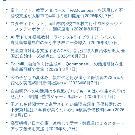
富⼠ソフト、教育メタバース「FAMcampus」を活用した不
登校支援が大府市で4年目の運用開始（2026年8月7日）
スタディポケット、岡山県内3校で学校向け生成AIクラウド
「スタディポケット」継続運用（2026年8月7日）
AI 型ドリル搭載教材「ラインズeライブラリアドバンス」、
鹿児島県霧島市の全小中学校に一斉導入（2026年8月7日）
児童虐待対応を支援するAiCAN、新たに導入自治体が拡大 全
国23自治体・65拠点に（2026年8月7日）
Polimill、自治体向け生成AI「QommonsAI」の活用研修を北
海道新冠町で実施（2026年8月7日）
今の子どもの夏休み、親世代と何が違う？保護者の73.5％が
変化を実感=朝日新聞社調べ=（2026年8月7日）
自由研究へのAI活用は少数派-それでも「AIは小学生から学ば
せたい」8割超 =塾選ジャーナル調べ=（2026年8月7日）
子どもを難関大学に進学させたい保護者調査 予備校選びの
不安第1位は「学費が高くないか」=横浜予備校調べ=（2026
年8月7日）
高専機構と日本公庫、連携して学生・教職員によるスタート
アップ創出を支援（2026年8月7日）