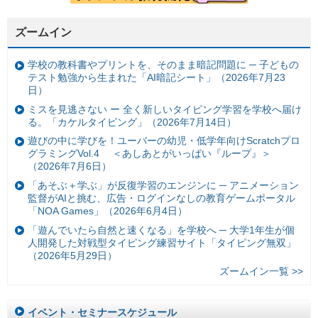
ズームイン
学校の教科書やプリントを、そのまま暗記問題に ─ 子どもの
テスト勉強から生まれた「AI暗記シート」（2026年7月23
日）
ミスを見逃さない ー 全く新しいタイピング学習を学校へ届け
る。「カケルタイピング」（2026年7月14日）
遊びの中に学びを！ユーバーの幼児・低学年向けScratchプロ
グラミングVol.4 ＜あしあとがいっぱい『ループ』＞
（2026年7月6日）
「あそぶ＋学ぶ」が反復学習のエンジンに ─ アニメーション
監督がAIと挑む、広告・ログインなしの教育ゲームポータル
「NOA Games」（2026年6月4日）
「遊んでいたら自然と速くなる」を学校へ ─ 大学1年生が個
人開発した対戦型タイピング練習サイト「タイピング無双」
（2026年5月29日）
ズームイン一覧 >>
イベント・セミナースケジュール