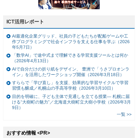
ICT活用レポート
AI最適化企業グリッド、社員の子どもたちが配船ゲームや工
作プログラミングで社会インフラを支える仕事を学ぶ（2026
年5月7日）
「数学AI」で途中式まで理解できる学習支援ツールとは何か
（2026年4月13日）
AIで自分だけの折り紙をデザイン、 豊洲で「うさプロオンラ
イン」を活用したワークショップ開催（2026年3月18日）
すららで「学び直し」を支援、効果的な学習サイクルで学習
習慣も醸成／札幌山の手高等学校（2026年3月10日）
目的を明確に、子ども主体で見通しを立てる授業— 札幌に届
ける“大樹町の魅力”／北海道大樹町立大樹小学校（2026年3月
9日）
一覧 >>
おすすめ情報 <PR>