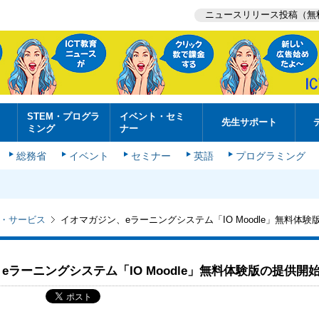
ニュースリリース投稿（無
STEM・プログラ
イベント・セミ
先生サポート
ミング
ナー
総務省
イベント
セミナー
英語
プログラミング
・サービス
イオマガジン、eラーニングシステム「IO Moodle」無料体験
eラーニングシステム「IO Moodle」無料体験版の提供開