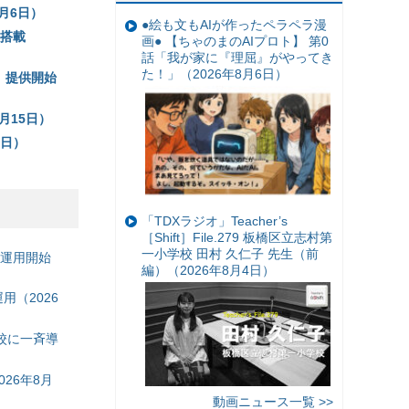
月6日）
●絵も文もAIが作ったペラペラ漫
準搭載
画● 【ちゃのまのAIプロト】 第0
話「我が家に『理屈』がやってき
た！」（2026年8月6日）
」提供開始
月15日）
0日）
「TDXラジオ」Teacher’s
［Shift］File.279 板橋区立志村第
一小学校 田村 久仁子 先生（前
の運用開始
編）（2026年8月4日）
（2026
校に一斉導
26年8月
動画ニュース一覧 >>