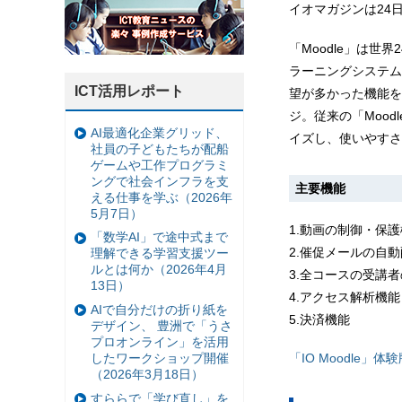
イオマガジンは24日
「Moodle」は世
ラーニングシステム。
ICT活用レポート
望が多かった機能を
ジ。従来の「Moo
AI最適化企業グリッド、
イズし、使いやすさ
社員の子どもたちが配船
ゲームや工作プログラミ
ングで社会インフラを支
主要機能
える仕事を学ぶ（2026年
5月7日）
1.動画の制御・保
「数学AI」で途中式まで
2.催促メールの自
理解できる学習支援ツー
ルとは何か（2026年4月
3.全コースの受講
13日）
4.アクセス解析機能
AIで自分だけの折り紙を
5.決済機能
デザイン、 豊洲で「うさ
プロオンライン」を活用
したワークショップ開催
「IO Moodle」体
（2026年3月18日）
すららで「学び直し」を