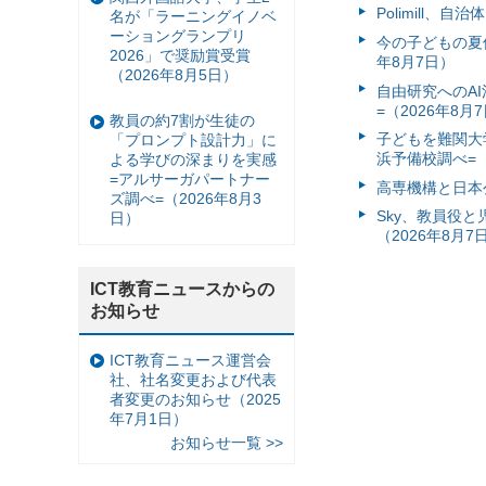
Polimill、
名が「ラーニングイノベ
ーショングランプリ
今の子どもの夏休
2026」で奨励賞受賞
年8月7日）
（2026年8月5日）
自由研究へのA
=（2026年8月
教員の約7割が生徒の
子どもを難関大
「プロンプト設計力」に
浜予備校調べ=（
よる学びの深まりを実感
=アルサーガパートナー
高専機構と日本
ズ調べ=（2026年8月3
Sky、教員役
日）
（2026年8月7
ICT教育ニュースからの
お知らせ
ICT教育ニュース運営会
社、社名変更および代表
者変更のお知らせ（2025
年7月1日）
お知らせ一覧 >>