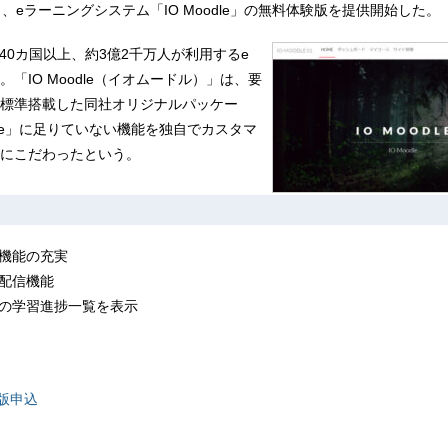
、eラーニングシステム「IO Moodle」の無料体験版を提供開始した。
界240カ国以上、約3億2千万人が利用するe
「IO Moodle（イオムードル）」は、要
標準搭載した同社オリジナルパッケー
dle」に足りていない機能を独自でカスタマ
にこだわったという。
護機能の充実
動配信機能
者の学習進捗一覧を表示
験版申込