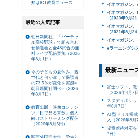
知はICT教育ニュース
イオマガジン、e
イオマガジン、M
（2023年9月2
最近の人気記事
イオマガジン、
（2021年5月2
朝日新聞社、「バーチャ
イオマガジン、「
ル高校野球」で組み合わ
せ抽選会と全48試合の無
eラーニングシス
料ライブ配信実施（2026
年8月1日）
最新ニュー
今の子どもの夏休み、親
世代と何が違う？保護者
の73.5％が変化を実感=
富⼠ソフト、教
朝日新聞社調べ=（2026
（2026年8月7
年8月7日）
スタディポケッ
年8月7日）
教育出版、映像コンテン
ツ「目で見る算数」個人
AI 型ドリル
向けストリーミング配信
入（2026年8月
（2026年8月5日）
児童虐待対応を支
7日）
関西外国語大学、学生2