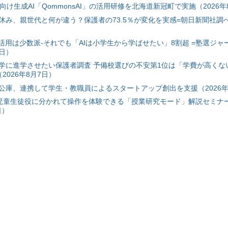
自治体向け生成AI「QommonsAI」の活用研修を北海道新冠町で実施（2026年
み、親世代と何が違う？保護者の73.5％が変化を実感=朝日新聞社調べ=
I活用は少数派-それでも「AIは小学生から学ばせたい」8割超 =塾選ジャ
7日）
学に進学させたい保護者調査 予備校選びの不安第1位は「学費が高くな
2026年8月7日）
公庫、連携して学生・教職員によるスタートアップ創出を支援（2026年
と児童生徒役に分かれて操作を体験できる「授業研究モード」解説セミナー
日）