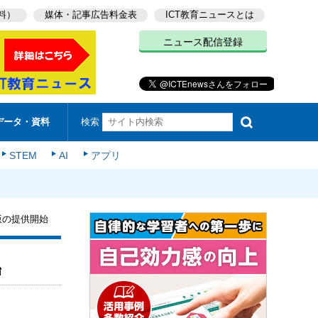
料）
媒体・記事広告料金表
ICT教育ニュースとは
ニュース配信登録
検索
データ・資料
STEM
AI
アプリ
版の提供開始
始