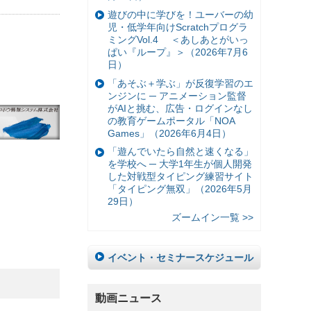
遊びの中に学びを！ユーバーの幼
児・低学年向けScratchプログラ
ミングVol.4 ＜あしあとがいっ
ぱい『ループ』＞（2026年7月6
日）
「あそぶ＋学ぶ」が反復学習のエ
ンジンに ─ アニメーション監督
がAIと挑む、広告・ログインなし
の教育ゲームポータル「NOA
Games」（2026年6月4日）
「遊んでいたら自然と速くなる」
を学校へ ─ 大学1年生が個人開発
した対戦型タイピング練習サイト
「タイピング無双」（2026年5月
29日）
ズームイン一覧 >>
イベント・セミナースケジュール
動画ニュース