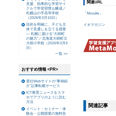
関連URL
支援、効果的な学習サイ
クルで学習習慣も醸成／
札幌山の手高等学校
「Moodle」
（2026年3月10日）
目的を明確に、子ども主
イオマガジン
体で見通しを立てる授業
— 札幌に届ける“大樹町
の魅力”／北海道大樹町立
大樹小学校（2026年3月9
日）
一覧 >>
おすすめ情報 <PR>
貴社Webサイトの“事例紹
介”記事転載サービス
ICT教育ニュースをスマ
ホでアプリのように読む
方法
関連記事
イベント・セミナー・体
験会・公開授業の無料告