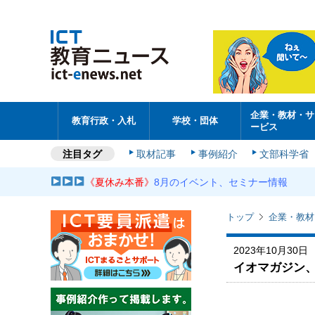
企業・教材・サ
教育行政・入札
学校・団体
ービス
注目タグ
取材記事
事例紹介
文部科学省
《夏休み本番》
8月のイベント、セミナー情報
トップ
企業・教材
2023年10月30日
イオマガジン、