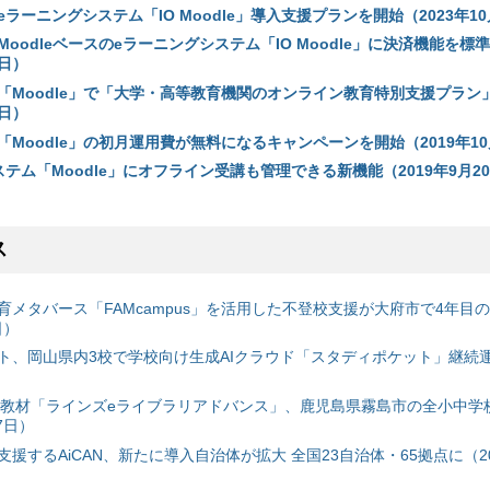
ラーニングシステム「IO Moodle」導入支援プランを開始（2023年10
oodleベースのeラーニングシステム「IO Moodle」に決済機能を標
1日）
「Moodle」で「大学・高等教育機関のオンライン教育特別支援プラン
4日）
Moodle」の初月運用費が無料になるキャンペーンを開始（2019年10
テム「Moodle」にオフライン受講も管理できる新機能（2019年9月2
ス
育メタバース「FAMcampus」を活用した不登校支援が大府市で4年目
日）
ト、岡山県内3校で学校向け生成AIクラウド「スタディポケット」継続運用
搭載教材「ラインズeライブラリアドバンス」、鹿児島県霧島市の全小中学
7日）
援するAiCAN、新たに導入自治体が拡大 全国23自治体・65拠点に（20