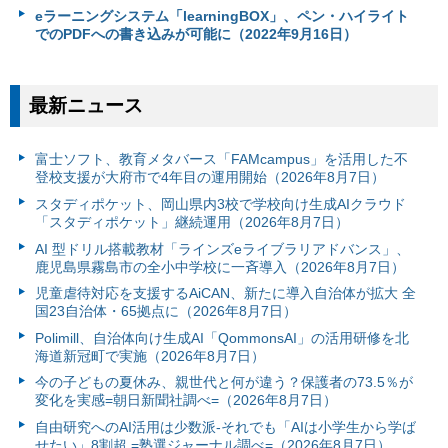
eラーニングシステム「learningBOX」、ペン・ハイライト
でのPDFへの書き込みが可能に（2022年9月16日）
最新ニュース
富⼠ソフト、教育メタバース「FAMcampus」を活用した不
登校支援が大府市で4年目の運用開始（2026年8月7日）
スタディポケット、岡山県内3校で学校向け生成AIクラウド
「スタディポケット」継続運用（2026年8月7日）
AI 型ドリル搭載教材「ラインズeライブラリアドバンス」、
鹿児島県霧島市の全小中学校に一斉導入（2026年8月7日）
児童虐待対応を支援するAiCAN、新たに導入自治体が拡大 全
国23自治体・65拠点に（2026年8月7日）
Polimill、自治体向け生成AI「QommonsAI」の活用研修を北
海道新冠町で実施（2026年8月7日）
今の子どもの夏休み、親世代と何が違う？保護者の73.5％が
変化を実感=朝日新聞社調べ=（2026年8月7日）
自由研究へのAI活用は少数派-それでも「AIは小学生から学ば
せたい」8割超 =塾選ジャーナル調べ=（2026年8月7日）