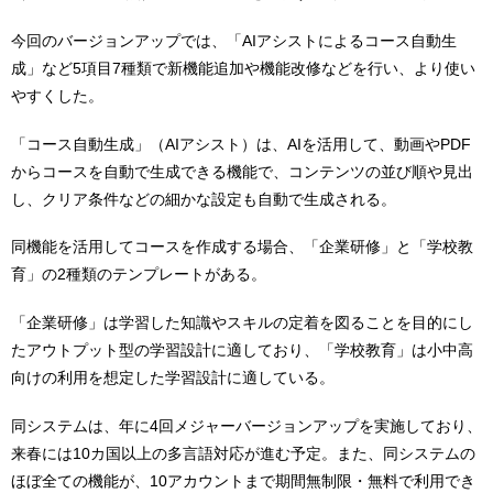
今回のバージョンアップでは、「AIアシストによるコース自動生
成」など5項目7種類で新機能追加や機能改修などを行い、より使い
やすくした。
「コース自動生成」（AIアシスト）は、AIを活用して、動画やPDF
からコースを自動で生成できる機能で、コンテンツの並び順や見出
し、クリア条件などの細かな設定も自動で生成される。
同機能を活用してコースを作成する場合、「企業研修」と「学校教
育」の2種類のテンプレートがある。
「企業研修」は学習した知識やスキルの定着を図ることを目的にし
たアウトプット型の学習設計に適しており、「学校教育」は小中高
向けの利用を想定した学習設計に適している。
同システムは、年に4回メジャーバージョンアップを実施しており、
来春には10カ国以上の多言語対応が進む予定。また、同システムの
ほぼ全ての機能が、10アカウントまで期間無制限・無料で利用でき