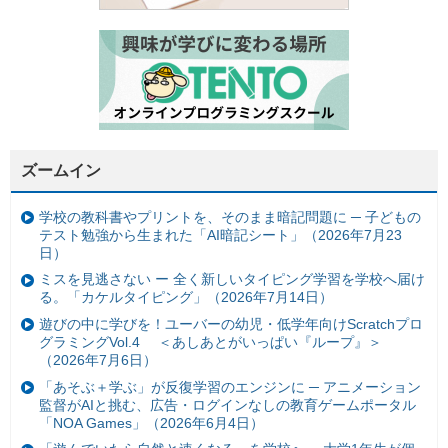
ズームイン
学校の教科書やプリントを、そのまま暗記問題に ─ 子どもの
テスト勉強から生まれた「AI暗記シート」（2026年7月23
日）
ミスを見逃さない ー 全く新しいタイピング学習を学校へ届け
る。「カケルタイピング」（2026年7月14日）
遊びの中に学びを！ユーバーの幼児・低学年向けScratchプロ
グラミングVol.4 ＜あしあとがいっぱい『ループ』＞
（2026年7月6日）
「あそぶ＋学ぶ」が反復学習のエンジンに ─ アニメーション
監督がAIと挑む、広告・ログインなしの教育ゲームポータル
「NOA Games」（2026年6月4日）