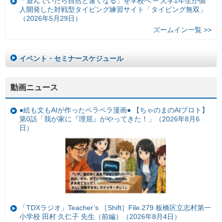
「遊んでいたら自然と速くなる」を学校へ ─ 大学1年生が個
人開発した対戦型タイピング練習サイト「タイピング無双」
（2026年5月29日）
ズームイン一覧 >>
イベント・セミナースケジュール
動画ニュース
●絵も文もAIが作ったペラペラ漫画● 【ちゃのまのAIプロト】
第0話「我が家に『理屈』がやってきた！」（2026年8月6
日）
「TDXラジオ」Teacher’s ［Shift］File.279 板橋区立志村第一
小学校 田村 久仁子 先生（前編）（2026年8月4日）