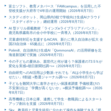
富⼠ソフト、教育メタバース「FAMcampus」を活用した不
登校支援が大府市で4年目の運用開始（2026年8月7日）
スタディポケット、岡山県内3校で学校向け生成AIクラウド
「スタディポケット」継続運用（2026年8月7日）
AI 型ドリル搭載教材「ラインズeライブラリアドバンス」、
鹿児島県霧島市の全小中学校に一斉導入（2026年8月7日）
児童虐待対応を支援するAiCAN、新たに導入自治体が拡大 全
国23自治体・65拠点に（2026年8月7日）
Polimill、自治体向け生成AI「QommonsAI」の活用研修を北
海道新冠町で実施（2026年8月7日）
今の子どもの夏休み、親世代と何が違う？保護者の73.5％が
変化を実感=朝日新聞社調べ=（2026年8月7日）
自由研究へのAI活用は少数派-それでも「AIは小学生から学ば
せたい」8割超 =塾選ジャーナル調べ=（2026年8月7日）
子どもを難関大学に進学させたい保護者調査 予備校選びの
不安第1位は「学費が高くないか」=横浜予備校調べ=（2026
年8月7日）
高専機構と日本公庫、連携して学生・教職員によるスタート
アップ創出を支援（2026年8月7日）
Sky、教員役と児童生徒役に分かれて操作を体験できる「授