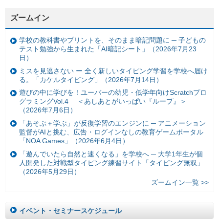
ズームイン
学校の教科書やプリントを、そのまま暗記問題に ─ 子どもの
テスト勉強から生まれた「AI暗記シート」（2026年7月23
日）
ミスを見逃さない ー 全く新しいタイピング学習を学校へ届け
る。「カケルタイピング」（2026年7月14日）
遊びの中に学びを！ユーバーの幼児・低学年向けScratchプロ
グラミングVol.4 ＜あしあとがいっぱい『ループ』＞
（2026年7月6日）
「あそぶ＋学ぶ」が反復学習のエンジンに ─ アニメーション
監督がAIと挑む、広告・ログインなしの教育ゲームポータル
「NOA Games」（2026年6月4日）
「遊んでいたら自然と速くなる」を学校へ ─ 大学1年生が個
人開発した対戦型タイピング練習サイト「タイピング無双」
（2026年5月29日）
ズームイン一覧 >>
イベント・セミナースケジュール