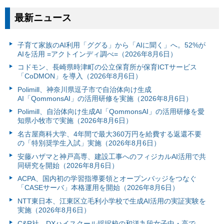
最新ニュース
子育て家族のAI利用「ググる」から「AIに聞く」へ。52%が
AIを活用 =アクトインディ調べ=（2026年8月6日）
コドモン、長崎県時津町の公立保育所が保育ICTサービス
「CoDMON」を導入（2026年8月6日）
Polimill、神奈川県逗子市で自治体向け生成
AI「QommonsAI」の活用研修を実施（2026年8月6日）
Polimill、自治体向け生成AI「QommonsAI」の活用研修を愛
知県小牧市で実施（2026年8月6日）
名古屋商科大学、4年間で最大360万円を給費する返還不要
の「特別奨学生入試」実施（2026年8月6日）
安藤ハザマと神戸高専、建設工事へのフィジカルAI活用で共
同研究を開始（2026年8月6日）
ACPA、国内初の学習指導要領とオープンバッジをつなぐ
「CASEサーバ」本格運用を開始（2026年8月6日）
NTT東日本、江東区立毛利小学校で生成AI活用の実証実験を
実施（2026年8月6日）
C&R社、DXハイスクール採択校の和洋九段女子中・高で