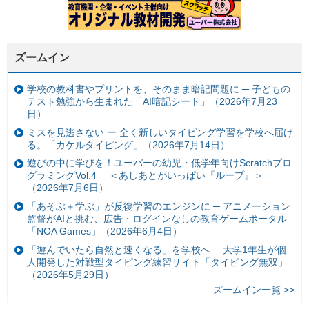
ズームイン
学校の教科書やプリントを、そのまま暗記問題に ─ 子どもの
テスト勉強から生まれた「AI暗記シート」（2026年7月23
日）
ミスを見逃さない ー 全く新しいタイピング学習を学校へ届け
る。「カケルタイピング」（2026年7月14日）
遊びの中に学びを！ユーバーの幼児・低学年向けScratchプロ
グラミングVol.4 ＜あしあとがいっぱい『ループ』＞
（2026年7月6日）
「あそぶ＋学ぶ」が反復学習のエンジンに ─ アニメーション
監督がAIと挑む、広告・ログインなしの教育ゲームポータル
「NOA Games」（2026年6月4日）
「遊んでいたら自然と速くなる」を学校へ ─ 大学1年生が個
人開発した対戦型タイピング練習サイト「タイピング無双」
（2026年5月29日）
ズームイン一覧 >>