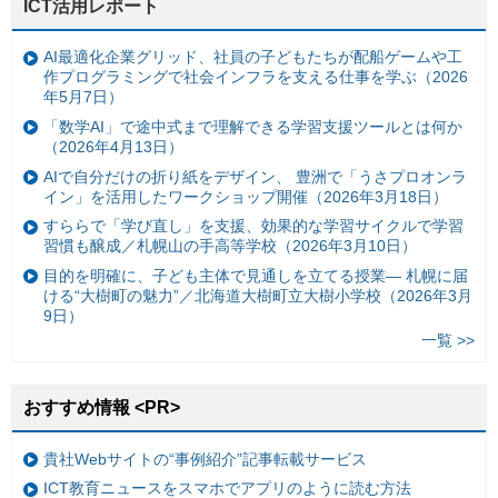
ICT活用レポート
AI最適化企業グリッド、社員の子どもたちが配船ゲームや工
作プログラミングで社会インフラを支える仕事を学ぶ（2026
年5月7日）
「数学AI」で途中式まで理解できる学習支援ツールとは何か
（2026年4月13日）
AIで自分だけの折り紙をデザイン、 豊洲で「うさプロオンラ
イン」を活用したワークショップ開催（2026年3月18日）
すららで「学び直し」を支援、効果的な学習サイクルで学習
習慣も醸成／札幌山の手高等学校（2026年3月10日）
目的を明確に、子ども主体で見通しを立てる授業— 札幌に届
ける“大樹町の魅力”／北海道大樹町立大樹小学校（2026年3月
9日）
一覧 >>
おすすめ情報 <PR>
貴社Webサイトの“事例紹介”記事転載サービス
ICT教育ニュースをスマホでアプリのように読む方法