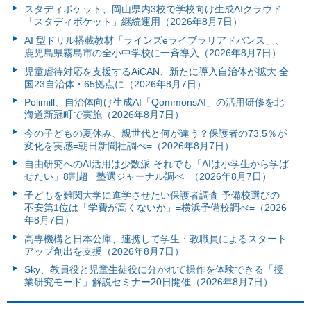
スタディポケット、岡山県内3校で学校向け生成AIクラウド
「スタディポケット」継続運用（2026年8月7日）
AI 型ドリル搭載教材「ラインズeライブラリアドバンス」、
鹿児島県霧島市の全小中学校に一斉導入（2026年8月7日）
児童虐待対応を支援するAiCAN、新たに導入自治体が拡大 全
国23自治体・65拠点に（2026年8月7日）
Polimill、自治体向け生成AI「QommonsAI」の活用研修を北
海道新冠町で実施（2026年8月7日）
今の子どもの夏休み、親世代と何が違う？保護者の73.5％が
変化を実感=朝日新聞社調べ=（2026年8月7日）
自由研究へのAI活用は少数派-それでも「AIは小学生から学ば
せたい」8割超 =塾選ジャーナル調べ=（2026年8月7日）
子どもを難関大学に進学させたい保護者調査 予備校選びの
不安第1位は「学費が高くないか」=横浜予備校調べ=（2026
年8月7日）
高専機構と日本公庫、連携して学生・教職員によるスタート
アップ創出を支援（2026年8月7日）
Sky、教員役と児童生徒役に分かれて操作を体験できる「授
業研究モード」解説セミナー20日開催（2026年8月7日）