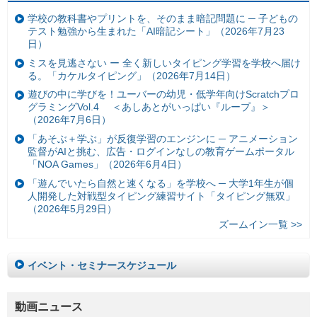
学校の教科書やプリントを、そのまま暗記問題に ─ 子どもの
テスト勉強から生まれた「AI暗記シート」（2026年7月23
日）
ミスを見逃さない ー 全く新しいタイピング学習を学校へ届け
る。「カケルタイピング」（2026年7月14日）
遊びの中に学びを！ユーバーの幼児・低学年向けScratchプロ
グラミングVol.4 ＜あしあとがいっぱい『ループ』＞
（2026年7月6日）
「あそぶ＋学ぶ」が反復学習のエンジンに ─ アニメーション
監督がAIと挑む、広告・ログインなしの教育ゲームポータル
「NOA Games」（2026年6月4日）
「遊んでいたら自然と速くなる」を学校へ ─ 大学1年生が個
人開発した対戦型タイピング練習サイト「タイピング無双」
（2026年5月29日）
ズームイン一覧 >>
イベント・セミナースケジュール
動画ニュース