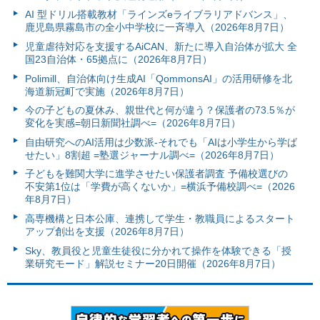
AI 型ドリル搭載教材「ラインズeライブラリアドバンス」、
鹿児島県霧島市の全小中学校に一斉導入（2026年8月7日）
児童虐待対応を支援するAiCAN、新たに導入自治体が拡大 全
国23自治体・65拠点に（2026年8月7日）
Polimill、自治体向け生成AI「QommonsAI」の活用研修を北
海道新冠町で実施（2026年8月7日）
今の子どもの夏休み、親世代と何が違う？保護者の73.5％が
変化を実感=朝日新聞社調べ=（2026年8月7日）
自由研究へのAI活用は少数派-それでも「AIは小学生から学ば
せたい」8割超 =塾選ジャーナル調べ=（2026年8月7日）
子どもを難関大学に進学させたい保護者調査 予備校選びの
不安第1位は「学費が高くないか」=横浜予備校調べ=（2026
年8月7日）
高専機構と日本公庫、連携して学生・教職員によるスタート
アップ創出を支援（2026年8月7日）
Sky、教員役と児童生徒役に分かれて操作を体験できる「授
業研究モード」解説セミナー20日開催（2026年8月7日）