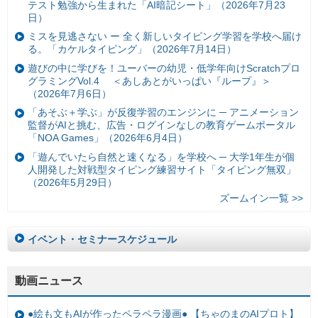
テスト勉強から生まれた「AI暗記シート」（2026年7月23
日）
ミスを見逃さない ー 全く新しいタイピング学習を学校へ届け
る。「カケルタイピング」（2026年7月14日）
遊びの中に学びを！ユーバーの幼児・低学年向けScratchプロ
グラミングVol.4 ＜あしあとがいっぱい『ループ』＞
（2026年7月6日）
「あそぶ＋学ぶ」が反復学習のエンジンに ─ アニメーション
監督がAIと挑む、広告・ログインなしの教育ゲームポータル
「NOA Games」（2026年6月4日）
「遊んでいたら自然と速くなる」を学校へ ─ 大学1年生が個
人開発した対戦型タイピング練習サイト「タイピング無双」
（2026年5月29日）
ズームイン一覧 >>
イベント・セミナースケジュール
動画ニュース
●絵も文もAIが作ったペラペラ漫画● 【ちゃのまのAIプロト】