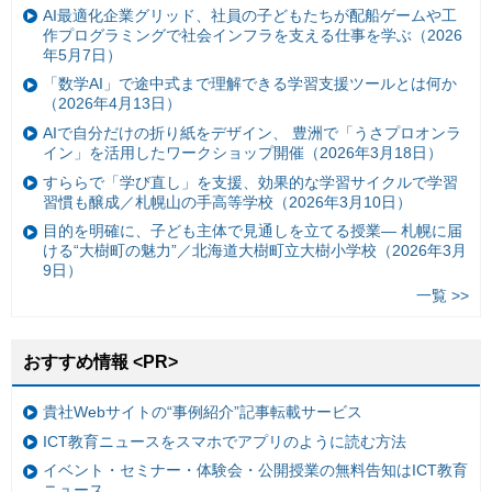
AI最適化企業グリッド、社員の子どもたちが配船ゲームや工
作プログラミングで社会インフラを支える仕事を学ぶ（2026
年5月7日）
「数学AI」で途中式まで理解できる学習支援ツールとは何か
（2026年4月13日）
AIで自分だけの折り紙をデザイン、 豊洲で「うさプロオンラ
イン」を活用したワークショップ開催（2026年3月18日）
すららで「学び直し」を支援、効果的な学習サイクルで学習
習慣も醸成／札幌山の手高等学校（2026年3月10日）
目的を明確に、子ども主体で見通しを立てる授業— 札幌に届
ける“大樹町の魅力”／北海道大樹町立大樹小学校（2026年3月
9日）
一覧 >>
おすすめ情報 <PR>
貴社Webサイトの“事例紹介”記事転載サービス
ICT教育ニュースをスマホでアプリのように読む方法
イベント・セミナー・体験会・公開授業の無料告知はICT教育
ニュース