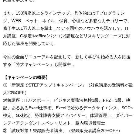
また、150講座以上をラインナップ。具体的にはITプログラミン
グ、WEB、ペット、ネイル、保育、心理など多彩なカテゴリーで、
修了生161万人以上を輩出している同社のノウハウを活かして、IT
系講座、G検定やoffice(パソコン)講座などリスキリングニーズに対
応した講座を開発していく。
今回の全面リニューアルを記念して、新しく学びを始める人を応援
する「特大キャンペーン」も開催中 。
【キャンペーンの概要】
①「新講座でSTEPアップ！キャンペーン」（対象講座の受講料が最
大20%OFF）
対象講座：ITパスポート、ビジネス実務法務検3級、FP2・3級、簿
記、あるあるExcel仕事術、Excelで始めるデータサイエンス、SGDs
検定、GX検定、発達障害支援アドバイザー、体温管理士、ダイバー
シティアテンダントスペシャリスト、腸内環境管理士
②「試験対策！登録販売者講座」（登録販売者講座20%OFF）