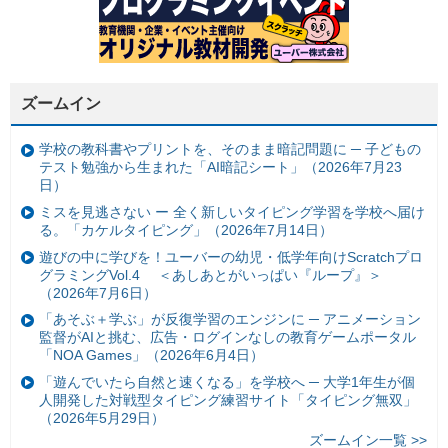
ズームイン
学校の教科書やプリントを、そのまま暗記問題に ─ 子どもの
テスト勉強から生まれた「AI暗記シート」（2026年7月23
日）
ミスを見逃さない ー 全く新しいタイピング学習を学校へ届け
る。「カケルタイピング」（2026年7月14日）
遊びの中に学びを！ユーバーの幼児・低学年向けScratchプロ
グラミングVol.4 ＜あしあとがいっぱい『ループ』＞
（2026年7月6日）
「あそぶ＋学ぶ」が反復学習のエンジンに ─ アニメーション
監督がAIと挑む、広告・ログインなしの教育ゲームポータル
「NOA Games」（2026年6月4日）
「遊んでいたら自然と速くなる」を学校へ ─ 大学1年生が個
人開発した対戦型タイピング練習サイト「タイピング無双」
（2026年5月29日）
ズームイン一覧 >>