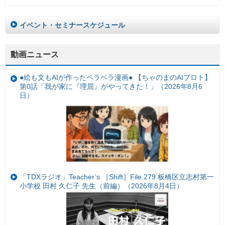
イベント・セミナースケジュール
動画ニュース
●絵も文もAIが作ったペラペラ漫画● 【ちゃのまのAIプロト】
第0話「我が家に『理屈』がやってきた！」（2026年8月6
日）
「TDXラジオ」Teacher’s ［Shift］File.279 板橋区立志村第一
小学校 田村 久仁子 先生（前編）（2026年8月4日）