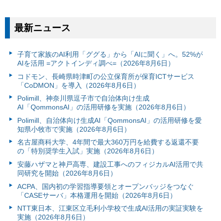
最新ニュース
子育て家族のAI利用「ググる」から「AIに聞く」へ。52%が
AIを活用 =アクトインディ調べ=（2026年8月6日）
コドモン、長崎県時津町の公立保育所が保育ICTサービス
「CoDMON」を導入（2026年8月6日）
Polimill、神奈川県逗子市で自治体向け生成
AI「QommonsAI」の活用研修を実施（2026年8月6日）
Polimill、自治体向け生成AI「QommonsAI」の活用研修を愛
知県小牧市で実施（2026年8月6日）
名古屋商科大学、4年間で最大360万円を給費する返還不要
の「特別奨学生入試」実施（2026年8月6日）
安藤ハザマと神戸高専、建設工事へのフィジカルAI活用で共
同研究を開始（2026年8月6日）
ACPA、国内初の学習指導要領とオープンバッジをつなぐ
「CASEサーバ」本格運用を開始（2026年8月6日）
NTT東日本、江東区立毛利小学校で生成AI活用の実証実験を
実施（2026年8月6日）