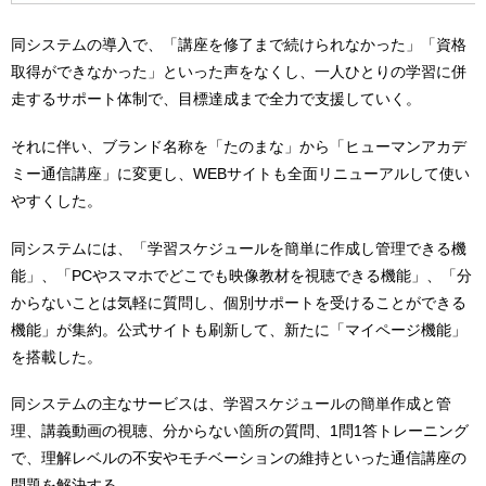
同システムの導入で、「講座を修了まで続けられなかった」「資格
取得ができなかった」といった声をなくし、一人ひとりの学習に併
走するサポート体制で、目標達成まで全力で支援していく。
それに伴い、ブランド名称を「たのまな」から「ヒューマンアカデ
ミー通信講座」に変更し、WEBサイトも全面リニューアルして使い
やすくした。
同システムには、「学習スケジュールを簡単に作成し管理できる機
能」、「PCやスマホでどこでも映像教材を視聴できる機能」、「分
からないことは気軽に質問し、個別サポートを受けることができる
機能」が集約。公式サイトも刷新して、新たに「マイページ機能」
を搭載した。
同システムの主なサービスは、学習スケジュールの簡単作成と管
理、講義動画の視聴、分からない箇所の質問、1問1答トレーニング
で、理解レベルの不安やモチベーションの維持といった通信講座の
問題を解決する。