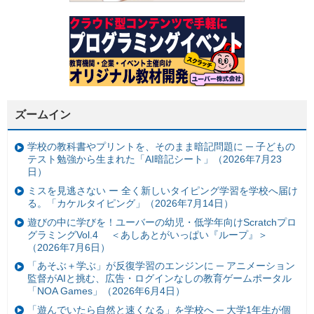
ズームイン
学校の教科書やプリントを、そのまま暗記問題に ─ 子どもの
テスト勉強から生まれた「AI暗記シート」（2026年7月23
日）
ミスを見逃さない ー 全く新しいタイピング学習を学校へ届け
る。「カケルタイピング」（2026年7月14日）
遊びの中に学びを！ユーバーの幼児・低学年向けScratchプロ
グラミングVol.4 ＜あしあとがいっぱい『ループ』＞
（2026年7月6日）
「あそぶ＋学ぶ」が反復学習のエンジンに ─ アニメーション
監督がAIと挑む、広告・ログインなしの教育ゲームポータル
「NOA Games」（2026年6月4日）
「遊んでいたら自然と速くなる」を学校へ ─ 大学1年生が個