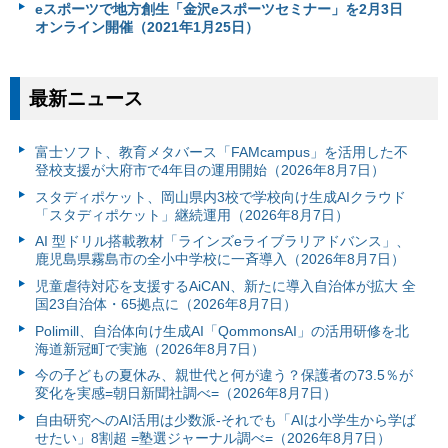
eスポーツで地方創生「金沢eスポーツセミナー」を2月3日
オンライン開催（2021年1月25日）
最新ニュース
富⼠ソフト、教育メタバース「FAMcampus」を活用した不
登校支援が大府市で4年目の運用開始（2026年8月7日）
スタディポケット、岡山県内3校で学校向け生成AIクラウド
「スタディポケット」継続運用（2026年8月7日）
AI 型ドリル搭載教材「ラインズeライブラリアドバンス」、
鹿児島県霧島市の全小中学校に一斉導入（2026年8月7日）
児童虐待対応を支援するAiCAN、新たに導入自治体が拡大 全
国23自治体・65拠点に（2026年8月7日）
Polimill、自治体向け生成AI「QommonsAI」の活用研修を北
海道新冠町で実施（2026年8月7日）
今の子どもの夏休み、親世代と何が違う？保護者の73.5％が
変化を実感=朝日新聞社調べ=（2026年8月7日）
自由研究へのAI活用は少数派-それでも「AIは小学生から学ば
せたい」8割超 =塾選ジャーナル調べ=（2026年8月7日）