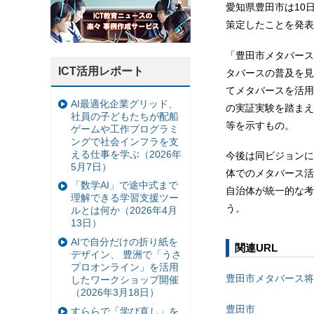
愛知県豊田市は10
策定したことを発表
「豊田市メタバース
ICT活用レポート
タバースの普及を見
てメタバースを活用
AI最適化企業グリッド、
の実証実験を踏まえ
社員の子どもたちが配船
等を示すもの。
ゲームや工作プログラミ
ングで社会インフラを支
える仕事を学ぶ（2026年
今後は同ビジョンに
5月7日）
体でのメタバース活
「数学AI」で途中式まで
自治体が統一的な考
理解できる学習支援ツー
う。
ルとは何か（2026年4月
13日）
AIで自分だけの折り紙を
関連URL
デザイン、 豊洲で「うさ
プロオンライン」を活用
豊田市メタバース将
したワークショップ開催
（2026年3月18日）
豊田市
すららで「学び直し」を