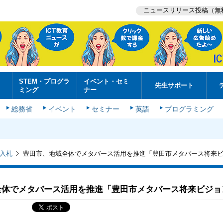
ニュースリリース投稿（無
STEM・プログラ
イベント・セミ
先生サポート
ミング
ナー
総務省
イベント
セミナー
英語
プログラミング
入札
豊田市、地域全体でメタバース活用を推進「豊田市メタバース将来
全体でメタバース活用を推進「豊田市メタバース将来ビジョ