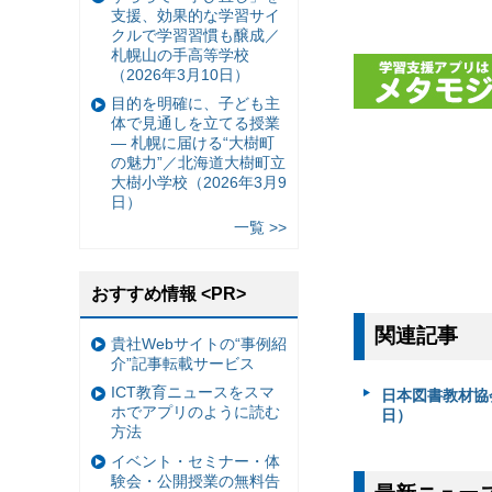
支援、効果的な学習サイ
クルで学習習慣も醸成／
札幌山の手高等学校
（2026年3月10日）
目的を明確に、子ども主
体で見通しを立てる授業
— 札幌に届ける“大樹町
の魅力”／北海道大樹町立
大樹小学校（2026年3月9
日）
一覧 >>
おすすめ情報 <PR>
関連記事
貴社Webサイトの“事例紹
介”記事転載サービス
ICT教育ニュースをスマ
日本図書教材協会
ホでアプリのように読む
日）
方法
イベント・セミナー・体
験会・公開授業の無料告