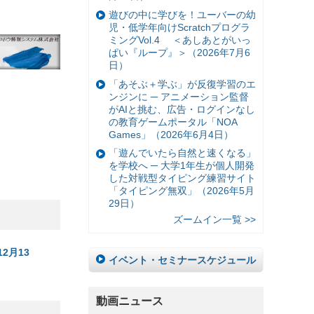
遊びの中に学びを！ユーバーの幼
児・低学年向けScratchプログラ
ミングVol.4 ＜あしあとがいっ
ぱい『ループ』＞（2026年7月6
日）
「あそぶ＋学ぶ」が反復学習のエ
ンジンに ─ アニメーション監督
がAIと挑む、広告・ログインなし
の教育ゲームポータル「NOA
Games」（2026年6月4日）
「遊んでいたら自然と速くなる」
を学校へ ─ 大学1年生が個人開発
した対戦型タイピング練習サイト
「タイピング無双」（2026年5月
29日）
ズームイン一覧 >>
2月13
イベント・セミナースケジュール
動画ニュース