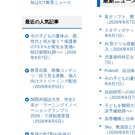
最新ニュー
知はICT教育ニュース
富⼠ソフト、教
最近の人気記事
（2026年8月7
スタディポケッ
年8月7日）
今の子どもの夏休み、親
世代と何が違う？保護者
AI 型ドリル
の73.5％が変化を実感=
入（2026年8月
朝日新聞社調べ=（2026
児童虐待対応を支
年8月7日）
7日）
教育出版、映像コンテン
Polimill、
ツ「目で見る算数」個人
今の子どもの夏休
向けストリーミング配信
年8月7日）
（2026年8月5日）
自由研究へのA
=（2026年8月
関西外国語大学、学生2
名が「ラーニングイノベ
子どもを難関大
ーショングランプリ
浜予備校調べ=（
2026」で奨励賞受賞
高専機構と日本
（2026年8月5日）
Sky、教員役
（2026年8月7
教員の約7割が生徒の