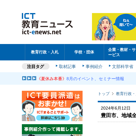
企業・教材・サ
教育行政・入札
学校・団体
ービス
注目タグ
取材記事
事例紹介
文部科学省
《夏休み本番》
8月のイベント、セミナー情報
トップ
教育行政・
2024年6月12日
豊田市、地域