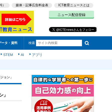
料）
媒体・記事広告料金表
ICT教育ニュースとは
ニュース配信登録
検索
データ・資料
STEM
AI
アプリ
ビジョン」
ン」