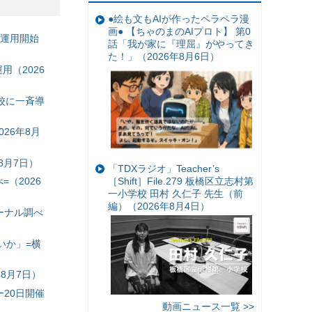
●絵も文もAIが作ったペラペラ漫
画● 【ちゃのまのAIプロト】 第0
の運用開始
話「我が家に『理屈』がやってき
た！」（2026年8月6日）
（2026
校に一斉導
26年8月
8月7日）
「TDXラジオ」Teacher’s
［Shift］File.279 板橋区立志村第
（2026
一小学校 田村 久仁子 先生（前
編）（2026年8月4日）
ーナル調べ
いか」=横
8月7日）
20日開催
動画ニュース一覧 >>