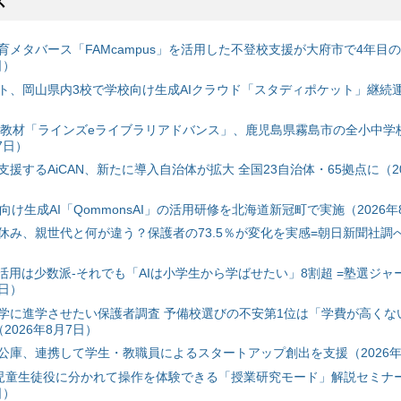
ス
育メタバース「FAMcampus」を活用した不登校支援が大府市で4年目
日）
ト、岡山県内3校で学校向け生成AIクラウド「スタディポケット」継続運用
搭載教材「ラインズeライブラリアドバンス」、鹿児島県霧島市の全小中学
7日）
援するAiCAN、新たに導入自治体が拡大 全国23自治体・65拠点に（20
自治体向け生成AI「QommonsAI」の活用研修を北海道新冠町で実施（2026年
み、親世代と何が違う？保護者の73.5％が変化を実感=朝日新聞社調べ=
I活用は少数派-それでも「AIは小学生から学ばせたい」8割超 =塾選ジャ
7日）
学に進学させたい保護者調査 予備校選びの不安第1位は「学費が高くな
2026年8月7日）
公庫、連携して学生・教職員によるスタートアップ創出を支援（2026年
と児童生徒役に分かれて操作を体験できる「授業研究モード」解説セミナー
日）