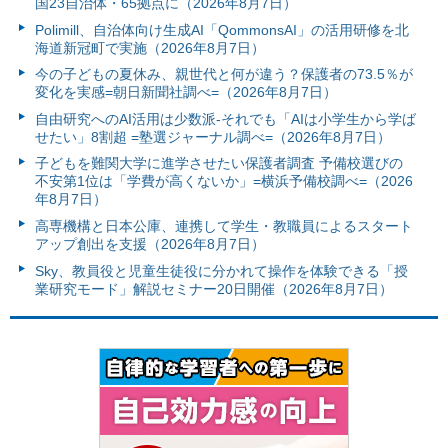
国23自治体・65拠点に（2026年8月7日）
Polimill、自治体向け生成AI「QommonsAI」の活用研修を北
海道新冠町で実施（2026年8月7日）
今の子どもの夏休み、親世代と何が違う？保護者の73.5％が
変化を実感=朝日新聞社調べ=（2026年8月7日）
自由研究へのAI活用は少数派-それでも「AIは小学生から学ば
せたい」8割超 =塾選ジャーナル調べ=（2026年8月7日）
子どもを難関大学に進学させたい保護者調査 予備校選びの
不安第1位は「学費が高くないか」=横浜予備校調べ=（2026
年8月7日）
高専機構と日本公庫、連携して学生・教職員によるスタート
アップ創出を支援（2026年8月7日）
Sky、教員役と児童生徒役に分かれて操作を体験できる「授
業研究モード」解説セミナー20日開催（2026年8月7日）