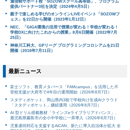
通信制サポート校「SOZOWスクール高等部」、プログラム
提供パートナー3社を決定（2024年4月5日）
親子で楽しめる学びのオンラインLIVEイベント「SOZOWフ
ェス」を22日から開催（2023年1月12日）
NEC、「GIGA環境の活用で授業が変わる！学校が変わる！
学校DXに向けたこれからの授業」8月6日開催（2022年7月
25日）
神奈川工科大、GPリーグ プログラミングコロシアムを21日
開催（2018年7月11日）
最新ニュース
富⼠ソフト、教育メタバース「FAMcampus」を活用した不
登校支援が大府市で4年目の運用開始（2026年8月7日）
スタディポケット、岡山県内3校で学校向け生成AIクラウド
「スタディポケット」継続運用（2026年8月7日）
AI 型ドリル搭載教材「ラインズeライブラリアドバンス」、
鹿児島県霧島市の全小中学校に一斉導入（2026年8月7日）
児童虐待対応を支援するAiCAN、新たに導入自治体が拡大 全