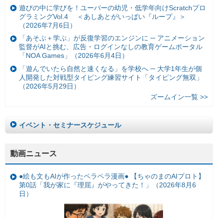
遊びの中に学びを！ユーバーの幼児・低学年向けScratchプロ
グラミングVol.4 ＜あしあとがいっぱい『ループ』＞
（2026年7月6日）
「あそぶ＋学ぶ」が反復学習のエンジンに ─ アニメーション
監督がAIと挑む、広告・ログインなしの教育ゲームポータル
「NOA Games」（2026年6月4日）
「遊んでいたら自然と速くなる」を学校へ ─ 大学1年生が個
人開発した対戦型タイピング練習サイト「タイピング無双」
（2026年5月29日）
ズームイン一覧 >>
イベント・セミナースケジュール
動画ニュース
●絵も文もAIが作ったペラペラ漫画● 【ちゃのまのAIプロト】
第0話「我が家に『理屈』がやってきた！」（2026年8月6
日）