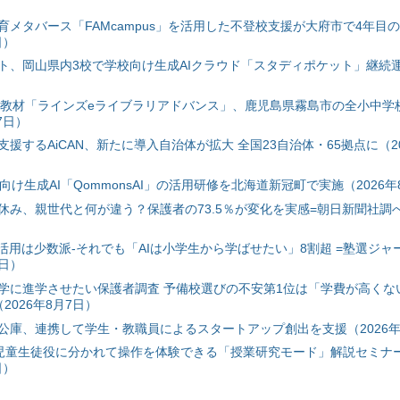
育メタバース「FAMcampus」を活用した不登校支援が大府市で4年目
日）
ト、岡山県内3校で学校向け生成AIクラウド「スタディポケット」継続運用
搭載教材「ラインズeライブラリアドバンス」、鹿児島県霧島市の全小中学
7日）
援するAiCAN、新たに導入自治体が拡大 全国23自治体・65拠点に（20
自治体向け生成AI「QommonsAI」の活用研修を北海道新冠町で実施（2026年
み、親世代と何が違う？保護者の73.5％が変化を実感=朝日新聞社調べ=
I活用は少数派-それでも「AIは小学生から学ばせたい」8割超 =塾選ジャ
7日）
学に進学させたい保護者調査 予備校選びの不安第1位は「学費が高くな
2026年8月7日）
公庫、連携して学生・教職員によるスタートアップ創出を支援（2026年
と児童生徒役に分かれて操作を体験できる「授業研究モード」解説セミナー
日）