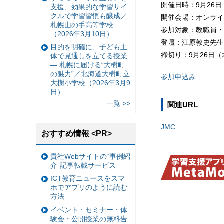
開催日時：9月26日（
支援、効果的な学習サイ
クルで学習習慣も醸成／
開催会場：オンライ
札幌山の手高等学校
参加対象：教職員・
（2026年3月10日）
登壇：江原敦史先生
目的を明確に、子ども主
締切り：9月26日（木
体で見通しを立てる授業
— 札幌に届ける“大樹町
の魅力”／北海道大樹町立
参加申込み
大樹小学校（2026年3月9
日）
一覧 >>
関連URL
JMC
おすすめ情報 <PR>
貴社Webサイトの“事例紹
介”記事転載サービス
ICT教育ニュースをスマ
ホでアプリのように読む
方法
イベント・セミナー・体
験会・公開授業の無料告