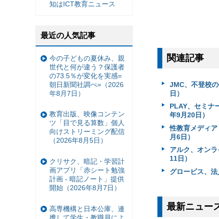
知はICT教育ニュース
最近の人気記事
関連記事
今の子どもの夏休み、親
世代と何が違う？保護者
の73.5％が変化を実感=
JMC、不登校
朝日新聞社調べ=（2026
日）
年8月7日）
PLAY、セミ
教育出版、映像コンテン
年9月20日）
ツ「目で見る算数」個人
性教育メディア
向けストリーミング配信
月6日）
（2026年8月5日）
アルク、オンラ
11日）
クリサク、暗記・学習計
画アプリ「赤シート勉強
グロービス、法
計画 - 暗記ノート」提供
開始（2026年8月7日）
最新ニュー
高専機構と日本公庫、連
携して学生・教職員によ