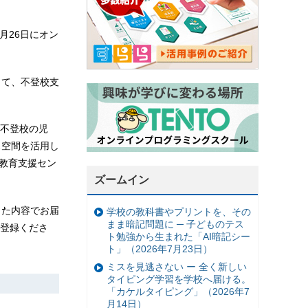
月26日にオン
して、不登校支
不登校の児
ス空間を活用し
教育支援セン
ズームイン
した内容でお届
学校の教科書やプリントを、その
まま暗記問題に ─ 子どものテス
登録くださ
ト勉強から生まれた「AI暗記シー
ト」（2026年7月23日）
ミスを見逃さない ー 全く新しい
タイピング学習を学校へ届ける。
「カケルタイピング」（2026年7
月14日）