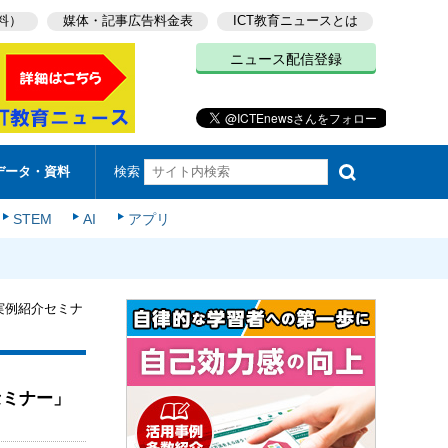
料）
媒体・記事広告料金表
ICT教育ニュースとは
ニュース配信登録
検索
データ・資料
STEM
AI
アプリ
実例紹介セミナ
セミナー」