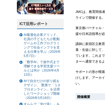
JMCは、教育関係
ラインで開催する。
ICT活用レポート
東京都バーチャル・
援や日本語指導が必
AI最適化企業グリッド、
社員の子どもたちが配船
ゲームや工作プログラミ
講師に新宿区立教育
ングで社会インフラを支
童・生徒に対して、
える仕事を学ぶ（2026年
ています。これまで
5月7日）
ターへ通室できるよ
「数学AI」で途中式まで
理解できる学習支援ツー
ルとは何か（2026年4月
サポートの形が模索
13日）
けします。アーカイ
AIで自分だけの折り紙を
い。
デザイン、 豊洲で「うさ
プロオンライン」を活用
したワークショップ開催
開催概要
（2026年3月18日）
すららで「学び直し」を