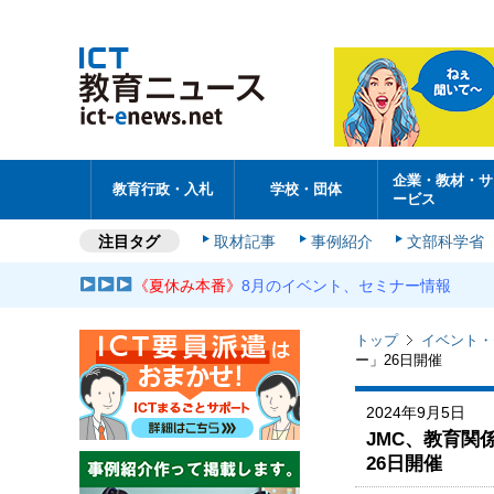
企業・教材・サ
教育行政・入札
学校・団体
ービス
注目タグ
取材記事
事例紹介
文部科学省
《夏休み本番》
8月のイベント、セミナー情報
トップ
イベント・
ー」26日開催
2024年9月5日
JMC、教育関
26日開催