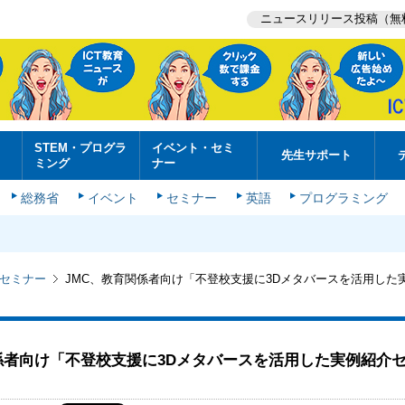
ニュースリリース投稿（無
STEM・プログラ
イベント・セミ
先生サポート
ミング
ナー
総務省
イベント
セミナー
英語
プログラミング
セミナー
JMC、教育関係者向け「不登校支援に3Dメタバースを活用した
係者向け「不登校支援に3Dメタバースを活用した実例紹介