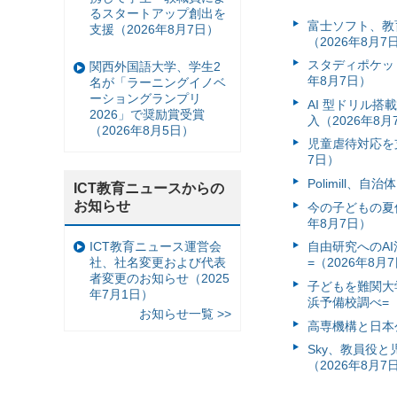
るスタートアップ創出を
富⼠ソフト、教
支援（2026年8月7日）
（2026年8月7
スタディポケッ
関西外国語大学、学生2
年8月7日）
名が「ラーニングイノベ
ーショングランプリ
AI 型ドリル
2026」で奨励賞受賞
入（2026年8月
（2026年8月5日）
児童虐待対応を支
7日）
Polimill、
ICT教育ニュースからの
お知らせ
今の子どもの夏休
年8月7日）
ICT教育ニュース運営会
自由研究へのA
社、社名変更および代表
=（2026年8月
者変更のお知らせ（2025
子どもを難関大
年7月1日）
浜予備校調べ=（
お知らせ一覧 >>
高専機構と日本
Sky、教員役
（2026年8月7