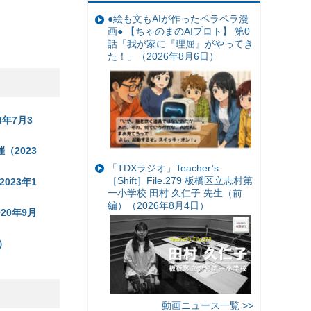
●絵も文もAIが作ったペラペラ漫
画● 【ちゃのまのAIプロト】 第0
話「我が家に『理屈』がやってき
た！」（2026年8月6日）
年7月3
（2023
「TDXラジオ」Teacher’s
［Shift］File.279 板橋区立志村第
023年1
一小学校 田村 久仁子 先生（前
編）（2026年8月4日）
20年9月
）
動画ニュース一覧 >>