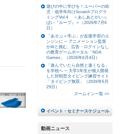
遊びの中に学びを！ユーバーの幼
児・低学年向けScratchプログラ
ミングVol.4 ＜あしあとがいっ
ぱい『ループ』＞（2026年7月6
日）
「あそぶ＋学ぶ」が反復学習のエ
ンジンに ─ アニメーション監督
がAIと挑む、広告・ログインなし
の教育ゲームポータル「NOA
Games」（2026年6月4日）
「遊んでいたら自然と速くなる」
を学校へ ─ 大学1年生が個人開発
した対戦型タイピング練習サイト
「タイピング無双」（2026年5月
29日）
ズームイン一覧 >>
イベント・セミナースケジュール
動画ニュース