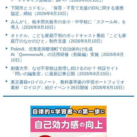
下関市とコドモン、「保育・子育て支援のDXに関する連携
協定」締結（2026年8月10日）
みんがく、栃木県矢板市の全小・中学校に「スクールAI」を
導入（2026年8月10日）
オトナル、こども家庭庁初のポッドキャスト番組『こども家
庭庁のなかのひと』制作支援（2026年8月10日）
Polimill、北海道洞爺湖町で自治体向け生成
AI「QommonsAI」の活用研修（初級編）実施（2026年8月
10日）
創価大学、なぜ不登校は急増し続けるのか？ 特設サイト
「問いの編集室」に最新記事公開（2026年8月10日）
東京書籍×ロイロノート、教科書準拠の学習ポートフォリオ
素材「ロイログ」紹介イベント26日開催（2026年8月10日）