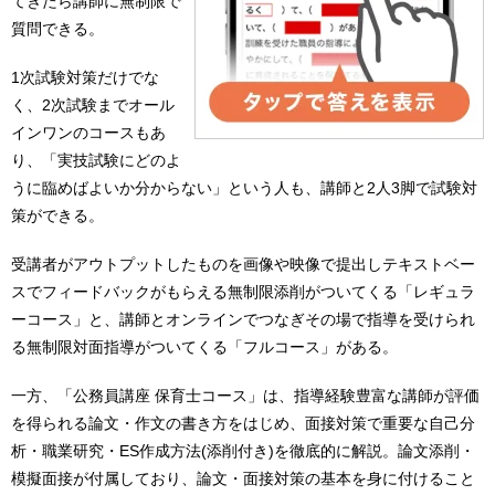
てきたら講師に無制限で
質問できる。
1次試験対策だけでな
く、2次試験までオール
インワンのコースもあ
り、「実技試験にどのよ
うに臨めばよいか分からない」という人も、講師と2人3脚で試験対
策ができる。
受講者がアウトプットしたものを画像や映像で提出しテキストベー
スでフィードバックがもらえる無制限添削がついてくる「レギュラ
ーコース」と、講師とオンラインでつなぎその場で指導を受けられ
る無制限対面指導がついてくる「フルコース」がある。
一方、「公務員講座 保育士コース」は、指導経験豊富な講師が評価
を得られる論文・作文の書き方をはじめ、面接対策で重要な自己分
析・職業研究・ES作成方法(添削付き)を徹底的に解説。論文添削・
模擬面接が付属しており、論文・面接対策の基本を身に付けること