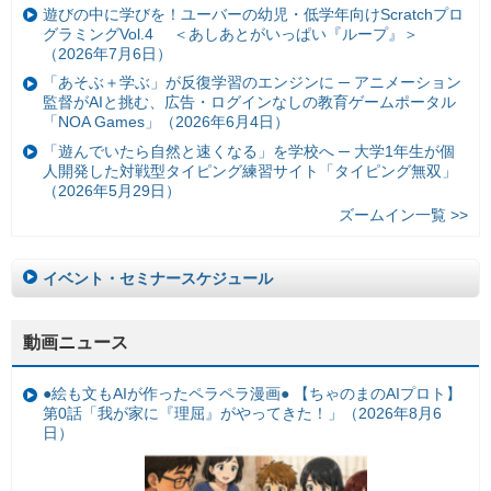
遊びの中に学びを！ユーバーの幼児・低学年向けScratchプロ
グラミングVol.4 ＜あしあとがいっぱい『ループ』＞
（2026年7月6日）
「あそぶ＋学ぶ」が反復学習のエンジンに ─ アニメーション
監督がAIと挑む、広告・ログインなしの教育ゲームポータル
「NOA Games」（2026年6月4日）
「遊んでいたら自然と速くなる」を学校へ ─ 大学1年生が個
人開発した対戦型タイピング練習サイト「タイピング無双」
（2026年5月29日）
ズームイン一覧 >>
イベント・セミナースケジュール
動画ニュース
●絵も文もAIが作ったペラペラ漫画● 【ちゃのまのAIプロト】
第0話「我が家に『理屈』がやってきた！」（2026年8月6
日）