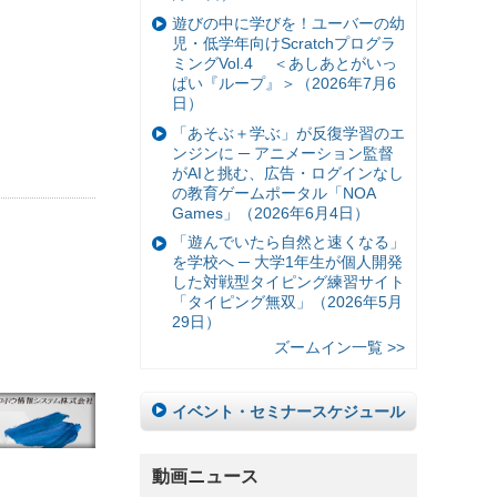
遊びの中に学びを！ユーバーの幼
児・低学年向けScratchプログラ
ミングVol.4 ＜あしあとがいっ
ぱい『ループ』＞（2026年7月6
日）
「あそぶ＋学ぶ」が反復学習のエ
ンジンに ─ アニメーション監督
がAIと挑む、広告・ログインなし
の教育ゲームポータル「NOA
Games」（2026年6月4日）
「遊んでいたら自然と速くなる」
を学校へ ─ 大学1年生が個人開発
した対戦型タイピング練習サイト
「タイピング無双」（2026年5月
29日）
ズームイン一覧 >>
イベント・セミナースケジュール
動画ニュース