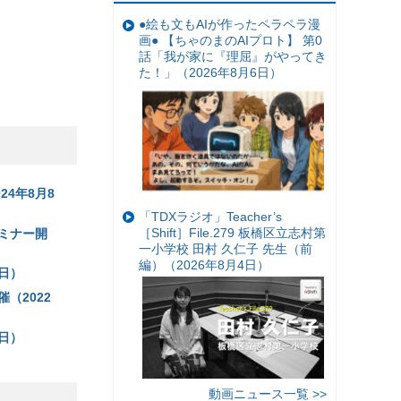
●絵も文もAIが作ったペラペラ漫
画● 【ちゃのまのAIプロト】 第0
話「我が家に『理屈』がやってき
た！」（2026年8月6日）
4年8月8
「TDXラジオ」Teacher’s
［Shift］File.279 板橋区立志村第
ミナー開
一小学校 田村 久仁子 先生（前
編）（2026年8月4日）
日）
（2022
日）
動画ニュース一覧 >>