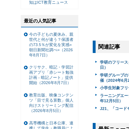
知はICT教育ニュース
最近の人気記事
今の子どもの夏休み、親
世代と何が違う？保護者
の73.5％が変化を実感=
関連記事
朝日新聞社調べ=（2026
年8月7日）
学研のフリース
クリサク、暗記・学習計
日）
画アプリ「赤シート勉強
学研グループの
計画 - 暗記ノート」提供
催（2024年6月
開始（2026年8月7日）
小学生対象フリ
教育出版、映像コンテン
ラーニングエー
ツ「目で見る算数」個人
年12月5日）
向けストリーミング配信
J21、「コード
（2026年8月5日）
高専機構と日本公庫、連
携して学生・教職員によ