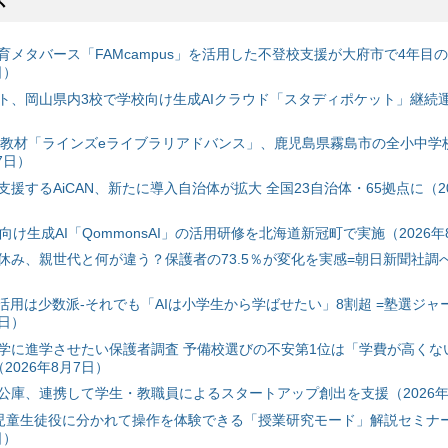
ス
育メタバース「FAMcampus」を活用した不登校支援が大府市で4年目
日）
ト、岡山県内3校で学校向け生成AIクラウド「スタディポケット」継続運用
搭載教材「ラインズeライブラリアドバンス」、鹿児島県霧島市の全小中学
7日）
援するAiCAN、新たに導入自治体が拡大 全国23自治体・65拠点に（20
自治体向け生成AI「QommonsAI」の活用研修を北海道新冠町で実施（2026年
み、親世代と何が違う？保護者の73.5％が変化を実感=朝日新聞社調べ=
I活用は少数派-それでも「AIは小学生から学ばせたい」8割超 =塾選ジャ
7日）
学に進学させたい保護者調査 予備校選びの不安第1位は「学費が高くな
2026年8月7日）
公庫、連携して学生・教職員によるスタートアップ創出を支援（2026年
と児童生徒役に分かれて操作を体験できる「授業研究モード」解説セミナー
日）