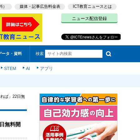
料）
媒体・記事広告料金表
ICT教育ニュースとは
ニュース配信登録
検索
データ・資料
STEM
AI
アプリ
れば」22日無
日無料開