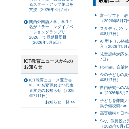
最新ニュー
るスタートアップ創出を
支援（2026年8月7日）
富⼠ソフト、教
（2026年8月7
関西外国語大学、学生2
名が「ラーニングイノベ
スタディポケッ
ーショングランプリ
年8月7日）
2026」で奨励賞受賞
AI 型ドリル
（2026年8月5日）
入（2026年8月
児童虐待対応を支
7日）
ICT教育ニュースからの
お知らせ
Polimill、
今の子どもの夏休
年8月7日）
ICT教育ニュース運営会
社、社名変更および代表
自由研究へのA
者変更のお知らせ（2025
=（2026年8月
年7月1日）
子どもを難関大
お知らせ一覧 >>
浜予備校調べ=（
高専機構と日本
Sky、教員役
（2026年8月7