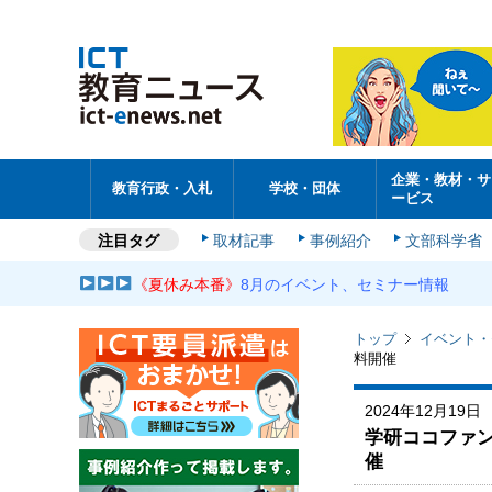
企業・教材・サ
教育行政・入札
学校・団体
ービス
注目タグ
取材記事
事例紹介
文部科学省
《夏休み本番》
8月のイベント、セミナー情報
トップ
イベント・
料開催
2024年12月19日
学研ココファ
催