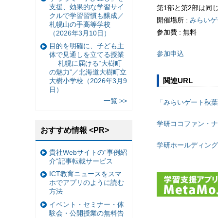
支援、効果的な学習サイ
第1部と第2部は同
クルで学習習慣も醸成／
開催場所 :
みらいゲ
札幌山の手高等学校
参加費 : 無料
（2026年3月10日）
目的を明確に、子ども主
参加申込
体で見通しを立てる授業
— 札幌に届ける“大樹町
の魅力”／北海道大樹町立
関連URL
大樹小学校（2026年3月9
日）
一覧 >>
「みらいゲート秋葉
学研ココファン・ナ
おすすめ情報 <PR>
学研ホールディング
貴社Webサイトの“事例紹
介”記事転載サービス
ICT教育ニュースをスマ
ホでアプリのように読む
方法
イベント・セミナー・体
験会・公開授業の無料告