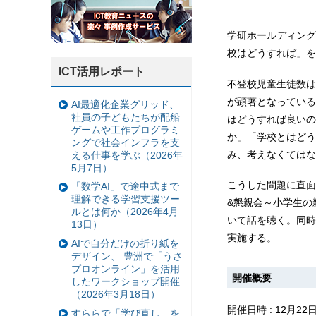
学研ホールディング
校はどうすれば」を
ICT活用レポート
不登校児童生徒数は
が顕著となっている
AI最適化企業グリッド、
社員の子どもたちが配船
はどうすれば良いの
ゲームや工作プログラミ
か」「学校とはどう
ングで社会インフラを支
み、考えなくてはな
える仕事を学ぶ（2026年
5月7日）
こうした問題に直面
「数学AI」で途中式まで
理解できる学習支援ツー
&懇親会～小学生の
ルとは何か（2026年4月
いて話を聴く。同時
13日）
実施する。
AIで自分だけの折り紙を
デザイン、 豊洲で「うさ
プロオンライン」を活用
開催概要
したワークショップ開催
（2026年3月18日）
開催日時 : 12月2
すららで「学び直し」を