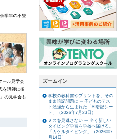
低学年の不登
ズームイン
クール見学会
氏を講師に招
学校の教科書やプリントを、その
」の見学会も
まま暗記問題に ─ 子どものテス
ト勉強から生まれた「AI暗記シー
ト」（2026年7月23日）
ミスを見逃さない ー 全く新しい
タイピング学習を学校へ届ける。
「カケルタイピング」（2026年7
月14日）