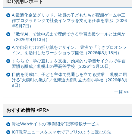
ICT活用レポート
AI最適化企業グリッド、社員の子どもたちが配船ゲームや工
作プログラミングで社会インフラを支える仕事を学ぶ（2026
年5月7日）
「数学AI」で途中式まで理解できる学習支援ツールとは何か
（2026年4月13日）
AIで自分だけの折り紙をデザイン、 豊洲で「うさプロオンラ
イン」を活用したワークショップ開催（2026年3月18日）
すららで「学び直し」を支援、効果的な学習サイクルで学習
習慣も醸成／札幌山の手高等学校（2026年3月10日）
目的を明確に、子ども主体で見通しを立てる授業— 札幌に届
ける“大樹町の魅力”／北海道大樹町立大樹小学校（2026年3月
9日）
一覧 >>
おすすめ情報 <PR>
貴社Webサイトの“事例紹介”記事転載サービス
ICT教育ニュースをスマホでアプリのように読む方法