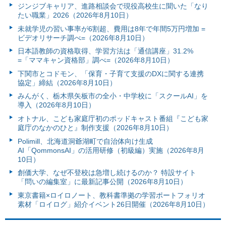
ジンジブキャリア、進路相談会で現役高校生に聞いた「なり
たい職業」2026（2026年8月10日）
未就学児の習い事率が6割超、費用は8年で年間5万円増加 =
ビデオリサーチ調べ=（2026年8月10日）
日本語教師の資格取得、学習方法は「通信講座」31.2%
=「ママキャン資格部」調べ=（2026年8月10日）
下関市とコドモン、「保育・子育て支援のDXに関する連携
協定」締結（2026年8月10日）
みんがく、栃木県矢板市の全小・中学校に「スクールAI」を
導入（2026年8月10日）
オトナル、こども家庭庁初のポッドキャスト番組『こども家
庭庁のなかのひと』制作支援（2026年8月10日）
Polimill、北海道洞爺湖町で自治体向け生成
AI「QommonsAI」の活用研修（初級編）実施（2026年8月
10日）
創価大学、なぜ不登校は急増し続けるのか？ 特設サイト
「問いの編集室」に最新記事公開（2026年8月10日）
東京書籍×ロイロノート、教科書準拠の学習ポートフォリオ
素材「ロイログ」紹介イベント26日開催（2026年8月10日）