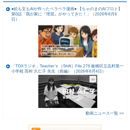
●絵も文もAIが作ったペラペラ漫画● 【ちゃのまのAIプロト】
第0話「我が家に『理屈』がやってきた！」（2026年8月6
日）
「TDXラジオ」Teacher’s ［Shift］File.279 板橋区立志村第一
小学校 田村 久仁子 先生（前編）（2026年8月4日）
動画ニュース一覧 >>