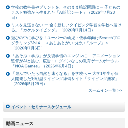
学校の教科書やプリントを、そのまま暗記問題に ─ 子どもの
テスト勉強から生まれた「AI暗記シート」（2026年7月23
日）
ミスを見逃さない ー 全く新しいタイピング学習を学校へ届け
る。「カケルタイピング」（2026年7月14日）
遊びの中に学びを！ユーバーの幼児・低学年向けScratchプロ
グラミングVol.4 ＜あしあとがいっぱい『ループ』＞
（2026年7月6日）
「あそぶ＋学ぶ」が反復学習のエンジンに ─ アニメーション
監督がAIと挑む、広告・ログインなしの教育ゲームポータル
「NOA Games」（2026年6月4日）
「遊んでいたら自然と速くなる」を学校へ ─ 大学1年生が個
人開発した対戦型タイピング練習サイト「タイピング無双」
（2026年5月29日）
ズームイン一覧 >>
イベント・セミナースケジュール
動画ニュース