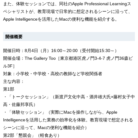
また、体験セッションでは、同社のApple Professional Learningス
ペシャリストが、教育現場で日常的に想定されるシーンに沿って、
Apple Intelligenceを活用したMacの便利な機能を紹介する。
開催概要
開催日時：8月4日（月）16:00～20:00（受付開始15:30～）
開催会場：The Gallery Too［東京都港区虎ノ門3-4-7 虎ノ門36森ビ
ル3F］
対象：小学校・中学校・高校の教師など学校関係者
主な内容：
第1部
・「トークセッション」（新渡戸文化中高・酒井雄大氏×藤村女子中
高・佐藤邦享氏）
・「体験セッション」（実際にMacを操作しながら、Apple
Intelligenceを活用した業務の効率化を体験。教育現場で想定される
シーンに沿って、Macの便利な機能を紹介）
第2部「懇親会」（軽食あり）