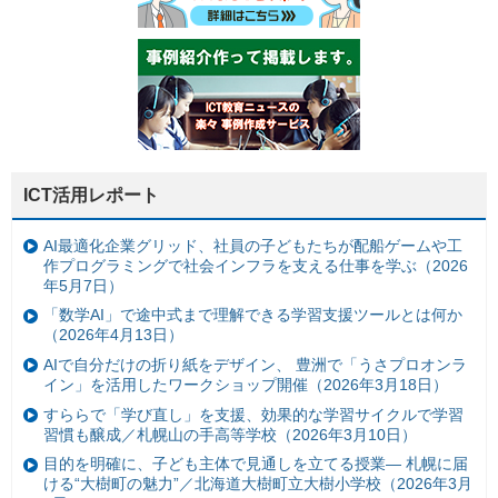
ICT活用レポート
AI最適化企業グリッド、社員の子どもたちが配船ゲームや工
作プログラミングで社会インフラを支える仕事を学ぶ（2026
年5月7日）
「数学AI」で途中式まで理解できる学習支援ツールとは何か
（2026年4月13日）
AIで自分だけの折り紙をデザイン、 豊洲で「うさプロオンラ
イン」を活用したワークショップ開催（2026年3月18日）
すららで「学び直し」を支援、効果的な学習サイクルで学習
習慣も醸成／札幌山の手高等学校（2026年3月10日）
目的を明確に、子ども主体で見通しを立てる授業— 札幌に届
ける“大樹町の魅力”／北海道大樹町立大樹小学校（2026年3月