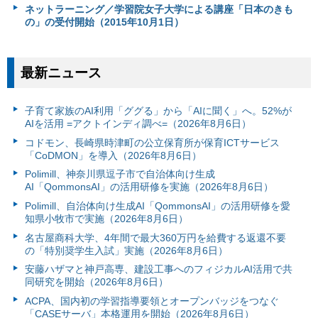
ネットラーニング／学習院女子大学による講座「日本のきも
の」の受付開始（2015年10月1日）
最新ニュース
子育て家族のAI利用「ググる」から「AIに聞く」へ。52%が
AIを活用 =アクトインディ調べ=（2026年8月6日）
コドモン、長崎県時津町の公立保育所が保育ICTサービス
「CoDMON」を導入（2026年8月6日）
Polimill、神奈川県逗子市で自治体向け生成
AI「QommonsAI」の活用研修を実施（2026年8月6日）
Polimill、自治体向け生成AI「QommonsAI」の活用研修を愛
知県小牧市で実施（2026年8月6日）
名古屋商科大学、4年間で最大360万円を給費する返還不要
の「特別奨学生入試」実施（2026年8月6日）
安藤ハザマと神戸高専、建設工事へのフィジカルAI活用で共
同研究を開始（2026年8月6日）
ACPA、国内初の学習指導要領とオープンバッジをつなぐ
「CASEサーバ」本格運用を開始（2026年8月6日）