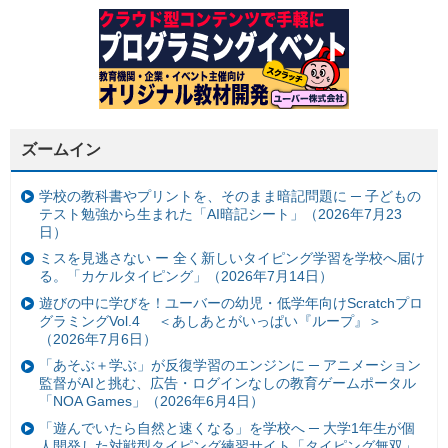
ズームイン
学校の教科書やプリントを、そのまま暗記問題に ─ 子どもの
テスト勉強から生まれた「AI暗記シート」（2026年7月23
日）
ミスを見逃さない ー 全く新しいタイピング学習を学校へ届け
る。「カケルタイピング」（2026年7月14日）
遊びの中に学びを！ユーバーの幼児・低学年向けScratchプロ
グラミングVol.4 ＜あしあとがいっぱい『ループ』＞
（2026年7月6日）
「あそぶ＋学ぶ」が反復学習のエンジンに ─ アニメーション
監督がAIと挑む、広告・ログインなしの教育ゲームポータル
「NOA Games」（2026年6月4日）
「遊んでいたら自然と速くなる」を学校へ ─ 大学1年生が個
人開発した対戦型タイピング練習サイト「タイピング無双」