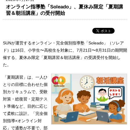
オンライン指導塾「Soleado」、夏休み限定「夏期講
習＆朝活講座」の受付開始
SUNが運営するオンライン・完全個別指導塾「Soleado」（ソレア
ド）は16日、小学生〜高校生を対象に、7月21日〜8月31日の期間開
催する、夏休み限定「夏期講習＆朝活講座」の受講受付を開始し
た。
「夏期講習」は、一人ひ
とりの目標に合わせた個
別カリキュラムで、受験
対策・総復習・定期テス
ト準備など、目的に応じ
て柔軟に設計。「完全個
別指導×オンライン対
応」で通塾が不要で、部