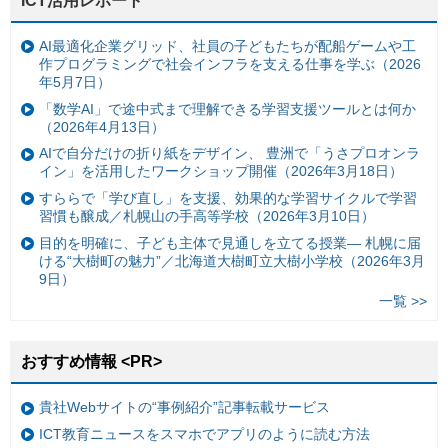
ICT活用レポート
AI最適化企業グリッド、社員の子どもたちが配船ゲームや工
作プログラミングで社会インフラを支える仕事を学ぶ（2026
年5月7日）
「数学AI」で途中式まで理解できる学習支援ツールとは何か
（2026年4月13日）
AIで自分だけの折り紙をデザイン、 豊洲で「うさプロオンラ
イン」を活用したワークショップ開催（2026年3月18日）
すららで「学び直し」を支援、効果的な学習サイクルで学習
習慣も醸成／札幌山の手高等学校（2026年3月10日）
目的を明確に、子ども主体で見通しを立てる授業— 札幌に届
ける“大樹町の魅力”／北海道大樹町立大樹小学校（2026年3月
9日）
一覧 >>
おすすめ情報 <PR>
貴社Webサイトの“事例紹介”記事転載サービス
ICT教育ニュースをスマホでアプリのように読む方法