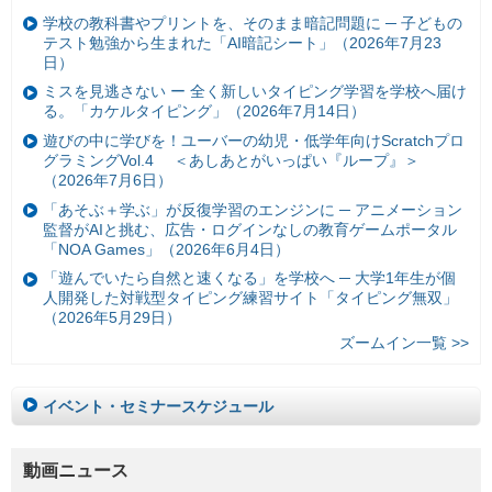
学校の教科書やプリントを、そのまま暗記問題に ─ 子どもの
テスト勉強から生まれた「AI暗記シート」（2026年7月23
日）
ミスを見逃さない ー 全く新しいタイピング学習を学校へ届け
る。「カケルタイピング」（2026年7月14日）
遊びの中に学びを！ユーバーの幼児・低学年向けScratchプロ
グラミングVol.4 ＜あしあとがいっぱい『ループ』＞
（2026年7月6日）
「あそぶ＋学ぶ」が反復学習のエンジンに ─ アニメーション
監督がAIと挑む、広告・ログインなしの教育ゲームポータル
「NOA Games」（2026年6月4日）
「遊んでいたら自然と速くなる」を学校へ ─ 大学1年生が個
人開発した対戦型タイピング練習サイト「タイピング無双」
（2026年5月29日）
ズームイン一覧 >>
イベント・セミナースケジュール
動画ニュース