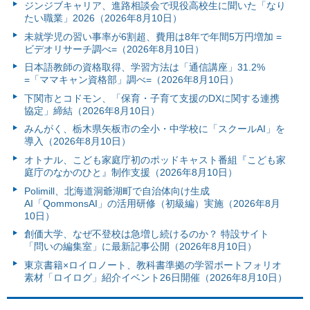
ジンジブキャリア、進路相談会で現役高校生に聞いた「なり
たい職業」2026（2026年8月10日）
未就学児の習い事率が6割超、費用は8年で年間5万円増加 =
ビデオリサーチ調べ=（2026年8月10日）
日本語教師の資格取得、学習方法は「通信講座」31.2%
=「ママキャン資格部」調べ=（2026年8月10日）
下関市とコドモン、「保育・子育て支援のDXに関する連携
協定」締結（2026年8月10日）
みんがく、栃木県矢板市の全小・中学校に「スクールAI」を
導入（2026年8月10日）
オトナル、こども家庭庁初のポッドキャスト番組『こども家
庭庁のなかのひと』制作支援（2026年8月10日）
Polimill、北海道洞爺湖町で自治体向け生成
AI「QommonsAI」の活用研修（初級編）実施（2026年8月
10日）
創価大学、なぜ不登校は急増し続けるのか？ 特設サイト
「問いの編集室」に最新記事公開（2026年8月10日）
東京書籍×ロイロノート、教科書準拠の学習ポートフォリオ
素材「ロイログ」紹介イベント26日開催（2026年8月10日）