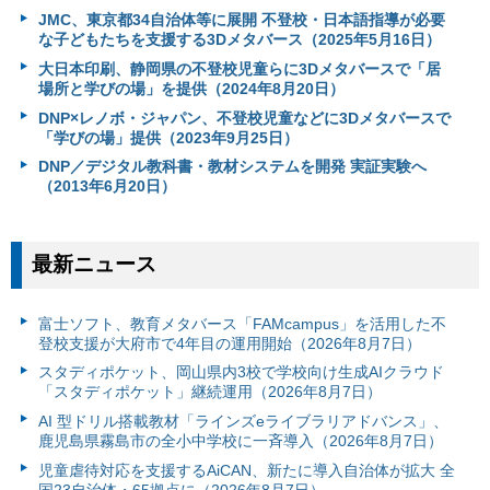
JMC、東京都34自治体等に展開 不登校・日本語指導が必要
な子どもたちを支援する3Dメタバース（2025年5月16日）
大日本印刷、静岡県の不登校児童らに3Dメタバースで「居
場所と学びの場」を提供（2024年8月20日）
DNP×レノボ・ジャパン、不登校児童などに3Dメタバースで
「学びの場」提供（2023年9月25日）
DNP／デジタル教科書・教材システムを開発 実証実験へ
（2013年6月20日）
最新ニュース
富⼠ソフト、教育メタバース「FAMcampus」を活用した不
登校支援が大府市で4年目の運用開始（2026年8月7日）
スタディポケット、岡山県内3校で学校向け生成AIクラウド
「スタディポケット」継続運用（2026年8月7日）
AI 型ドリル搭載教材「ラインズeライブラリアドバンス」、
鹿児島県霧島市の全小中学校に一斉導入（2026年8月7日）
児童虐待対応を支援するAiCAN、新たに導入自治体が拡大 全
国23自治体・65拠点に（2026年8月7日）