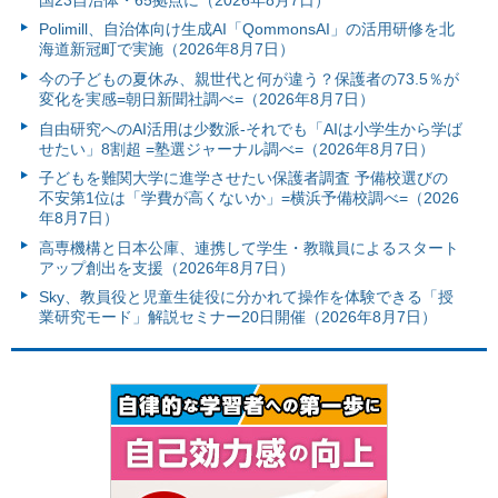
Polimill、自治体向け生成AI「QommonsAI」の活用研修を北
海道新冠町で実施（2026年8月7日）
今の子どもの夏休み、親世代と何が違う？保護者の73.5％が
変化を実感=朝日新聞社調べ=（2026年8月7日）
自由研究へのAI活用は少数派-それでも「AIは小学生から学ば
せたい」8割超 =塾選ジャーナル調べ=（2026年8月7日）
子どもを難関大学に進学させたい保護者調査 予備校選びの
不安第1位は「学費が高くないか」=横浜予備校調べ=（2026
年8月7日）
高専機構と日本公庫、連携して学生・教職員によるスタート
アップ創出を支援（2026年8月7日）
Sky、教員役と児童生徒役に分かれて操作を体験できる「授
業研究モード」解説セミナー20日開催（2026年8月7日）