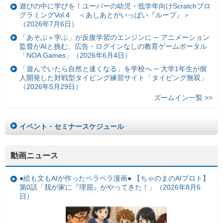
遊びの中に学びを！ユーバーの幼児・低学年向けScratchプロ
グラミングVol.4 ＜あしあとがいっぱい『ループ』＞
（2026年7月6日）
「あそぶ＋学ぶ」が反復学習のエンジンに ─ アニメーション
監督がAIと挑む、広告・ログインなしの教育ゲームポータル
「NOA Games」（2026年6月4日）
「遊んでいたら自然と速くなる」を学校へ ─ 大学1年生が個
人開発した対戦型タイピング練習サイト「タイピング無双」
（2026年5月29日）
ズームイン一覧 >>
イベント・セミナースケジュール
動画ニュース
●絵も文もAIが作ったペラペラ漫画● 【ちゃのまのAIプロト】
第0話「我が家に『理屈』がやってきた！」（2026年8月6
日）