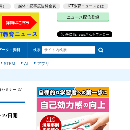
料）
媒体・記事広告料金表
ICT教育ニュースとは
ニュース配信登録
検索
データ・資料
STEM
AI
アプリ
セミナー 27
 27日開