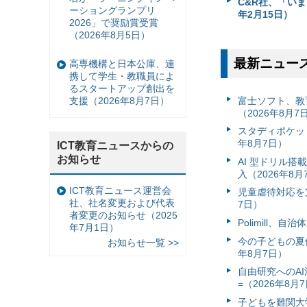
C&R社、「いま
ーショングランプリ
年2月15日）
2026」で奨励賞受賞
（2026年8月5日）
最新ニュー
高専機構と日本公庫、連
携して学生・教職員によ
るスタートアップ創出を
富⼠ソフト、教
支援（2026年8月7日）
（2026年8月7
スタディポケッ
年8月7日）
ICT教育ニュースからの
お知らせ
AI 型ドリル
入（2026年8月
ICT教育ニュース運営会
児童虐待対応を支
社、社名変更および代表
7日）
者変更のお知らせ（2025
Polimill、
年7月1日）
今の子どもの夏休
お知らせ一覧 >>
年8月7日）
自由研究へのA
=（2026年8月
子どもを難関大