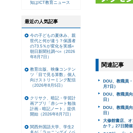
知はICT教育ニュース
最近の人気記事
今の子どもの夏休み、親
世代と何が違う？保護者
の73.5％が変化を実感=
朝日新聞社調べ=（2026
年8月7日）
関連記事
教育出版、映像コンテン
ツ「目で見る算数」個人
向けストリーミング配信
DOU、教職員・
（2026年8月5日）
月7日）
DOU、教職員向
クリサク、暗記・学習計
日）
画アプリ「赤シート勉強
DOU、教職員向
計画 - 暗記ノート」提供
日）
開始（2026年8月7日）
大修館書店、オ
か？」27日開催
関西外国語大学、学生2
名が「ラーニングイノベ