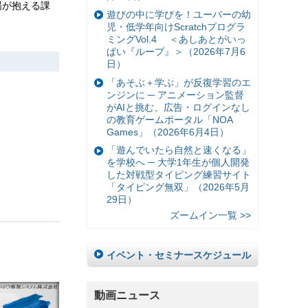
場が抱える課
遊びの中に学びを！ユーバーの幼
児・低学年向けScratchプログラ
ミングVol.4 ＜あしあとがいっ
ぱい『ループ』＞（2026年7月6
日）
「あそぶ＋学ぶ」が反復学習のエ
ンジンに ─ アニメーション監督
がAIと挑む、広告・ログインなし
の教育ゲームポータル「NOA
Games」（2026年6月4日）
「遊んでいたら自然と速くなる」
を学校へ ─ 大学1年生が個人開発
した対戦型タイピング練習サイト
「タイピング無双」（2026年5月
29日）
ズームイン一覧 >>
イベント・セミナースケジュール
動画ニュース