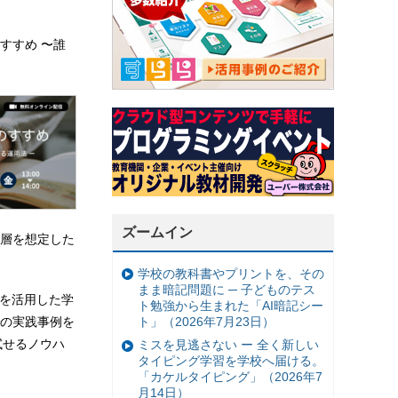
すすめ 〜誰
ズームイン
層を想定した
学校の教科書やプリントを、その
まま暗記問題に ─ 子どものテス
Iを活用した学
ト勉強から生まれた「AI暗記シー
ト」（2026年7月23日）
の実践事例を
試せるノウハ
ミスを見逃さない ー 全く新しい
タイピング学習を学校へ届ける。
「カケルタイピング」（2026年7
月14日）