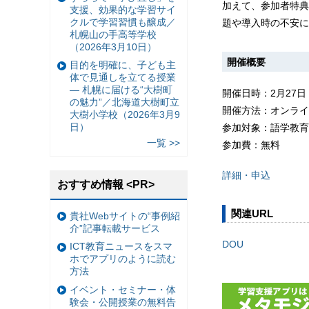
加えて、参加者特典
支援、効果的な学習サイ
クルで学習習慣も醸成／
題や導入時の不安に
札幌山の手高等学校
（2026年3月10日）
開催概要
目的を明確に、子ども主
体で見通しを立てる授業
— 札幌に届ける“大樹町
開催日時：2月27日（金
の魅力”／北海道大樹町立
開催方法：オンライン（
大樹小学校（2026年3月9
日）
参加対象：語学教育
一覧 >>
参加費：無料
詳細・申込
おすすめ情報 <PR>
関連URL
貴社Webサイトの“事例紹
介”記事転載サービス
DOU
ICT教育ニュースをスマ
ホでアプリのように読む
方法
イベント・セミナー・体
験会・公開授業の無料告