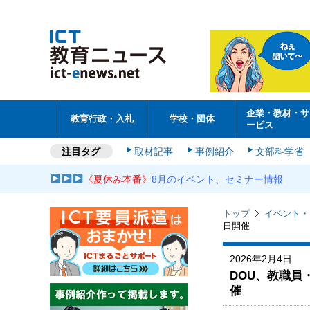
企業・教材・サ
教育行政・入札
学校・団体
ービス
注目タグ
取材記事
事例紹介
文部科学省
《夏休み本番》
8月のイベント、セミナー情報
トップ
イベント・
日開催
2026年2月4日
DOU、教職員
催