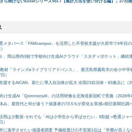
さら聞けないExcelシリーズVol.7【集計方法を使い分ける編】」27日開
ス
育メタバース「FAMcampus」を活用した不登校支援が大府市で4年目
日）
ト、岡山県内3校で学校向け生成AIクラウド「スタディポケット」継続運用
搭載教材「ラインズeライブラリアドバンス」、鹿児島県霧島市の全小中学
7日）
援するAiCAN、新たに導入自治体が拡大 全国23自治体・65拠点に（20
自治体向け生成AI「QommonsAI」の活用研修を北海道新冠町で実施（2026年
み、親世代と何が違う？保護者の73.5％が変化を実感=朝日新聞社調べ=
I活用は少数派-それでも「AIは小学生から学ばせたい」8割超 =塾選ジャ
7日）
学に進学させたい保護者調査 予備校選びの不安第1位は「学費が高くな