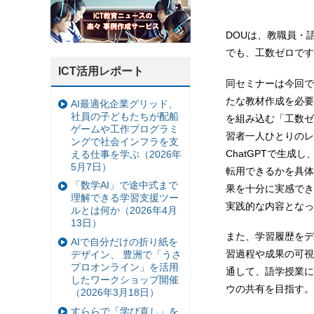
DOUは、教職員・
でも、工数ゼロです
ICT活用レポート
同セミナーは今回で
たな教材作成を必要
AI最適化企業グリッド、
社員の子どもたちが配船
を組み込む「工数ゼ
ゲームや工作プログラミ
習者一人ひとりのレ
ングで社会インフラを支
ChatGPTで生
える仕事を学ぶ（2026年
5月7日）
転用できるかを具体
「数学AI」で途中式まで
果を十分に実感でき
理解できる学習支援ツー
実践的な内容となっ
ルとは何か（2026年4月
13日）
また、学習履歴をデ
AIで自分だけの折り紙を
習過程や成果の可視
デザイン、 豊洲で「うさ
プロオンライン」を活用
通して、語学授業に
したワークショップ開催
ウの共有を目指す。
（2026年3月18日）
すららで「学び直し」を