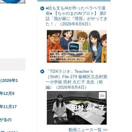
●絵も文もAIが作ったペラペラ漫
画● 【ちゃのまのAIプロト】 第0
話「我が家に『理屈』がやってき
た！」（2026年8月6日）
「TDXラジオ」Teacher’s
［Shift］File.279 板橋区立志村第
026年1
一小学校 田村 久仁子 先生（前
編）（2026年8月4日）
年12月9
11月17
がるの
動画ニュース一覧 >>