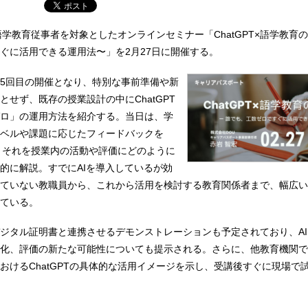
語学教育従事者を対象としたオンラインセミナー「ChatGPT×語学教育の
ぐに活用できる運用法〜」を2月27日に開催する。
5回目の開催となり、特別な事前準備や新
とせず、既存の授業設計の中にChatGPT
ロ」の運用方法を紹介する。当日は、学
ベルや課題に応じたフィードバックを
成し、それを授業内の活動や評価にどのように
的に解説。すでにAIを導入しているが効
ていない教職員から、これから活用を検討する教育関係者まで、幅広い
ている。
ジタル証明書と連携させるデモンストレーションも予定されており、A
化、評価の新たな可能性についても提示される。さらに、他教育機関で
おけるChatGPTの具体的な活用イメージを示し、受講後すぐに現場で