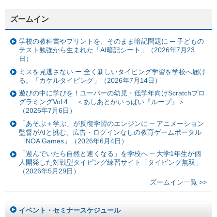
ズームイン
学校の教科書やプリントを、そのまま暗記問題に ─ 子どもの
テスト勉強から生まれた「AI暗記シート」（2026年7月23
日）
ミスを見逃さない ー 全く新しいタイピング学習を学校へ届け
る。「カケルタイピング」（2026年7月14日）
遊びの中に学びを！ユーバーの幼児・低学年向けScratchプロ
グラミングVol.4 ＜あしあとがいっぱい『ループ』＞
（2026年7月6日）
「あそぶ＋学ぶ」が反復学習のエンジンに ─ アニメーション
監督がAIと挑む、広告・ログインなしの教育ゲームポータル
「NOA Games」（2026年6月4日）
「遊んでいたら自然と速くなる」を学校へ ─ 大学1年生が個
人開発した対戦型タイピング練習サイト「タイピング無双」
（2026年5月29日）
ズームイン一覧 >>
イベント・セミナースケジュール