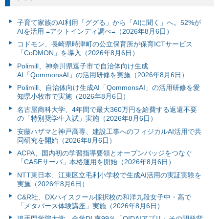
子育て家族のAI利用「ググる」から「AIに聞く」へ。52%が
AIを活用 =アクトインディ調べ=（2026年8月6日）
コドモン、長崎県時津町の公立保育所が保育ICTサービス
「CoDMON」を導入（2026年8月6日）
Polimill、神奈川県逗子市で自治体向け生成
AI「QommonsAI」の活用研修を実施（2026年8月6日）
Polimill、自治体向け生成AI「QommonsAI」の活用研修を愛
知県小牧市で実施（2026年8月6日）
名古屋商科大学、4年間で最大360万円を給費する返還不要
の「特別奨学生入試」実施（2026年8月6日）
安藤ハザマと神戸高専、建設工事へのフィジカルAI活用で共
同研究を開始（2026年8月6日）
ACPA、国内初の学習指導要領とオープンバッジをつなぐ
「CASEサーバ」本格運用を開始（2026年8月6日）
NTT東日本、江東区立毛利小学校で生成AI活用の実証実験を
実施（2026年8月6日）
C&R社、DXハイスクール採択校の和洋九段女子中・高で
「メタバース体験講座」実施（2026年8月6日）
追手門学院大学、全学DL率99％「OIDAIアプリ」その開発背