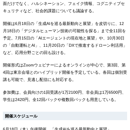
面だけでなく、ハルシネーション、フェイク情報、コグニティブセ
キュリティなど、社会的課題についても議論する。
開催は6月18日の「生成AIを巡る最新動向と展望」を皮切りに、12
月18日の「デジタルヒューマン技術の可能性を探る」まで全11回を
予定。7月15日の「AIエージェントの現在地と展望」や、10月30日
の「自動運転とAI」、11月20日の「DXで推進するドローン利活用」
など、応用分野ごとの回も設ける。
開催形式はZoomウェビナーによるオンラインが中心で、第3回、第
4回は東京会場とのハイブリッド開催を予定している。各回は個別受
講も可能で、見逃し配信にも対応する。
参加費は、会員向けの1回受講が1万2100円、非会員は1万6500円、
学生は2420円。全12回パックや複数回パックも用意している。
開催スケジュール
6月18日（木）午後開催 「生成AIを巡る最新動向と展望」