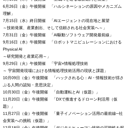
6月26日（金）午後開催 「ハルシネーションの原因やメカニズム
理解」
7月15日（水）終日開催 「AIエージェントの現在地と展望
～技術発展、産業創出、そして信頼される社会実装へ～」
7月31日（金）午後開催 「AI駆動ソフトウェア開発最前線」
9月16日（水）午後開催 「ロボットマニピュレーションにおける
Physical AI
～研究開発と産業応用～」
9月29日（火）午後開催 「宇宙×情報処理技術
～ 宇宙開発現場における情報処理技術活用の現状と課題」
10月09日（金）午後開催 「ハックされる心：AI・情報技術が揺さ
ぶる人間の認知・意思決定」
10月30日（金）午後開催 「自動運転とAI（仮題）」
11月20日（金）午後開催 「DXで推進するドローン利活用（仮
題）」
11月27日（金）午後開催 「量子イノベーション活用の最前線─社
会実装への挑戦（仮題）」
12月18日（金）午後開催 「デジタルヒューマン技術の可能性を探