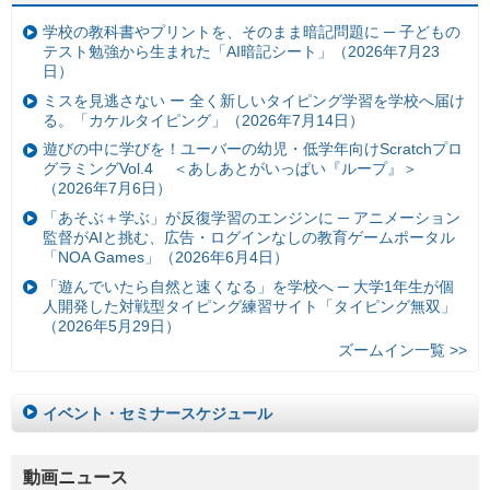
学校の教科書やプリントを、そのまま暗記問題に ─ 子どもの
テスト勉強から生まれた「AI暗記シート」（2026年7月23
日）
ミスを見逃さない ー 全く新しいタイピング学習を学校へ届け
る。「カケルタイピング」（2026年7月14日）
遊びの中に学びを！ユーバーの幼児・低学年向けScratchプロ
グラミングVol.4 ＜あしあとがいっぱい『ループ』＞
（2026年7月6日）
「あそぶ＋学ぶ」が反復学習のエンジンに ─ アニメーション
監督がAIと挑む、広告・ログインなしの教育ゲームポータル
「NOA Games」（2026年6月4日）
「遊んでいたら自然と速くなる」を学校へ ─ 大学1年生が個
人開発した対戦型タイピング練習サイト「タイピング無双」
（2026年5月29日）
ズームイン一覧 >>
イベント・セミナースケジュール
動画ニュース