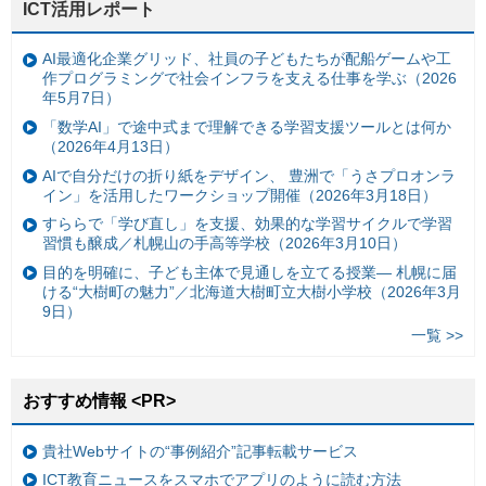
ICT活用レポート
AI最適化企業グリッド、社員の子どもたちが配船ゲームや工
作プログラミングで社会インフラを支える仕事を学ぶ（2026
年5月7日）
「数学AI」で途中式まで理解できる学習支援ツールとは何か
（2026年4月13日）
AIで自分だけの折り紙をデザイン、 豊洲で「うさプロオンラ
イン」を活用したワークショップ開催（2026年3月18日）
すららで「学び直し」を支援、効果的な学習サイクルで学習
習慣も醸成／札幌山の手高等学校（2026年3月10日）
目的を明確に、子ども主体で見通しを立てる授業— 札幌に届
ける“大樹町の魅力”／北海道大樹町立大樹小学校（2026年3月
9日）
一覧 >>
おすすめ情報 <PR>
貴社Webサイトの“事例紹介”記事転載サービス
ICT教育ニュースをスマホでアプリのように読む方法