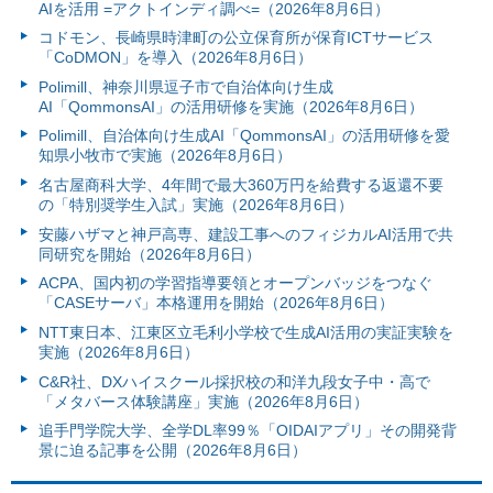
AIを活用 =アクトインディ調べ=（2026年8月6日）
コドモン、長崎県時津町の公立保育所が保育ICTサービス
「CoDMON」を導入（2026年8月6日）
Polimill、神奈川県逗子市で自治体向け生成
AI「QommonsAI」の活用研修を実施（2026年8月6日）
Polimill、自治体向け生成AI「QommonsAI」の活用研修を愛
知県小牧市で実施（2026年8月6日）
名古屋商科大学、4年間で最大360万円を給費する返還不要
の「特別奨学生入試」実施（2026年8月6日）
安藤ハザマと神戸高専、建設工事へのフィジカルAI活用で共
同研究を開始（2026年8月6日）
ACPA、国内初の学習指導要領とオープンバッジをつなぐ
「CASEサーバ」本格運用を開始（2026年8月6日）
NTT東日本、江東区立毛利小学校で生成AI活用の実証実験を
実施（2026年8月6日）
C&R社、DXハイスクール採択校の和洋九段女子中・高で
「メタバース体験講座」実施（2026年8月6日）
追手門学院大学、全学DL率99％「OIDAIアプリ」その開発背
景に迫る記事を公開（2026年8月6日）