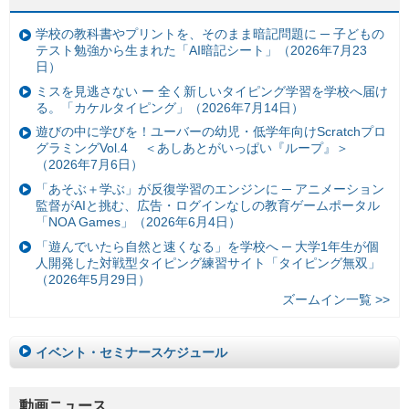
学校の教科書やプリントを、そのまま暗記問題に ─ 子どもの
テスト勉強から生まれた「AI暗記シート」（2026年7月23
日）
ミスを見逃さない ー 全く新しいタイピング学習を学校へ届け
る。「カケルタイピング」（2026年7月14日）
遊びの中に学びを！ユーバーの幼児・低学年向けScratchプロ
グラミングVol.4 ＜あしあとがいっぱい『ループ』＞
（2026年7月6日）
「あそぶ＋学ぶ」が反復学習のエンジンに ─ アニメーション
監督がAIと挑む、広告・ログインなしの教育ゲームポータル
「NOA Games」（2026年6月4日）
「遊んでいたら自然と速くなる」を学校へ ─ 大学1年生が個
人開発した対戦型タイピング練習サイト「タイピング無双」
（2026年5月29日）
ズームイン一覧 >>
イベント・セミナースケジュール
動画ニュース