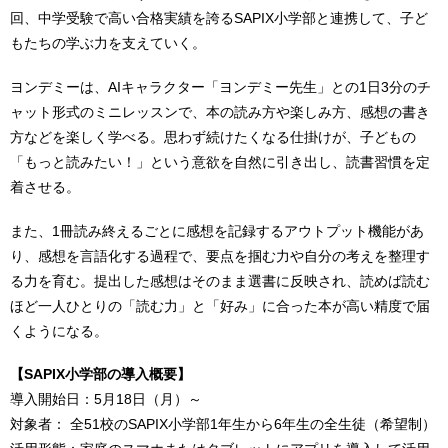
回、中学受験で高い合格実績を誇るSAPIX小学部と連携して、子ど
もたちの学ぶ力を支えていく。
ヨンデミーは、AIキャラクター「ヨンデミー先生」との1日3分のチ
ャット形式のミニレッスンで、本の読み方や楽しみ方、感想の書き
方などを楽しく学べる。思わず続けたくなる仕掛けが、子どもの
「もっと読みたい！」という意欲を自然に引き出し、読書習慣を定
着させる。
また、1冊読み終えるごとに感想を記録するアウトプット機能があ
り、感想を言語化する過程で、要点を掴む力や自分の考えを整理す
る力を育む。提出した感想はそのまま選書に反映され、読めば読む
ほど一人ひとりの「読む力」と「好み」に合った本が高い精度で届
くようになる。
【SAPIX小学部の導入概要】
導入開始日：5月18日（月）～
対象者： 全51校のSAPIX小学部1年生から6年生の全生徒（希望制）