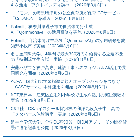
AIを活用 =アクトインディ調べ=（2026年8月6日）
コドモン、長崎県時津町の公立保育所が保育ICTサービス
「CoDMON」を導入（2026年8月6日）
Polimill、神奈川県逗子市で自治体向け生成
AI「QommonsAI」の活用研修を実施（2026年8月6日）
Polimill、自治体向け生成AI「QommonsAI」の活用研修を愛
知県小牧市で実施（2026年8月6日）
名古屋商科大学、4年間で最大360万円を給費する返還不要
の「特別奨学生入試」実施（2026年8月6日）
安藤ハザマと神戸高専、建設工事へのフィジカルAI活用で共
同研究を開始（2026年8月6日）
ACPA、国内初の学習指導要領とオープンバッジをつなぐ
「CASEサーバ」本格運用を開始（2026年8月6日）
NTT東日本、江東区立毛利小学校で生成AI活用の実証実験を
実施（2026年8月6日）
C&R社、DXハイスクール採択校の和洋九段女子中・高で
「メタバース体験講座」実施（2026年8月6日）
追手門学院大学、全学DL率99％「OIDAIアプリ」その開発背
景に迫る記事を公開（2026年8月6日）