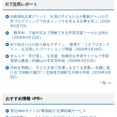
ICT活用レポート
AI最適化企業グリッド、社員の子どもたちが配船ゲームや工
作プログラミングで社会インフラを支える仕事を学ぶ（2026
年5月7日）
「数学AI」で途中式まで理解できる学習支援ツールとは何か
（2026年4月13日）
AIで自分だけの折り紙をデザイン、 豊洲で「うさプロオンラ
イン」を活用したワークショップ開催（2026年3月18日）
すららで「学び直し」を支援、効果的な学習サイクルで学習
習慣も醸成／札幌山の手高等学校（2026年3月10日）
目的を明確に、子ども主体で見通しを立てる授業— 札幌に届
ける“大樹町の魅力”／北海道大樹町立大樹小学校（2026年3月
9日）
一覧 >>
おすすめ情報 <PR>
貴社Webサイトの“事例紹介”記事転載サービス