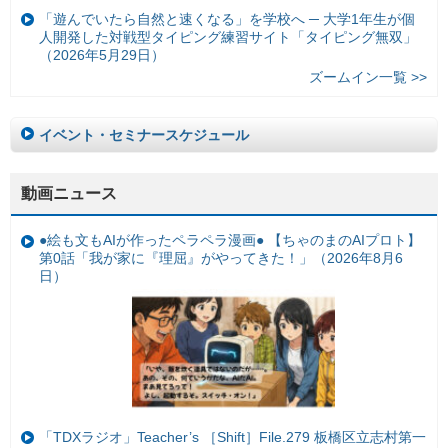
「遊んでいたら自然と速くなる」を学校へ ─ 大学1年生が個
人開発した対戦型タイピング練習サイト「タイピング無双」
（2026年5月29日）
ズームイン一覧 >>
イベント・セミナースケジュール
動画ニュース
●絵も文もAIが作ったペラペラ漫画● 【ちゃのまのAIプロト】
第0話「我が家に『理屈』がやってきた！」（2026年8月6
日）
「TDXラジオ」Teacher’s ［Shift］File.279 板橋区立志村第一