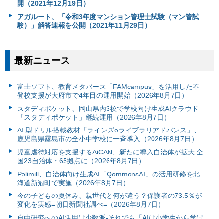
開（2021年12月19日）
アガルート、「令和3年度マンション管理士試験（マン管試
験）」解答速報を公開（2021年11月29日）
最新ニュース
富⼠ソフト、教育メタバース「FAMcampus」を活用した不
登校支援が大府市で4年目の運用開始（2026年8月7日）
スタディポケット、岡山県内3校で学校向け生成AIクラウド
「スタディポケット」継続運用（2026年8月7日）
AI 型ドリル搭載教材「ラインズeライブラリアドバンス」、
鹿児島県霧島市の全小中学校に一斉導入（2026年8月7日）
児童虐待対応を支援するAiCAN、新たに導入自治体が拡大 全
国23自治体・65拠点に（2026年8月7日）
Polimill、自治体向け生成AI「QommonsAI」の活用研修を北
海道新冠町で実施（2026年8月7日）
今の子どもの夏休み、親世代と何が違う？保護者の73.5％が
変化を実感=朝日新聞社調べ=（2026年8月7日）
自由研究へのAI活用は少数派-それでも「AIは小学生から学ば