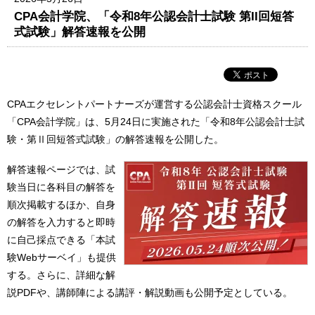
CPA会計学院、「令和8年公認会計士試験 第II回短答
式試験」解答速報を公開
CPAエクセレントパートナーズが運営する公認会計士資格スクール
「CPA会計学院」は、5月24日に実施された「令和8年公認会計士試
験・第Ⅱ回短答式試験」の解答速報を公開した。
解答速報ページでは、試
験当日に各科目の解答を
順次掲載するほか、自身
の解答を入力すると即時
に自己採点できる「本試
験Webサーベイ」も提供
する。さらに、詳細な解
説PDFや、講師陣による講評・解説動画も公開予定としている。