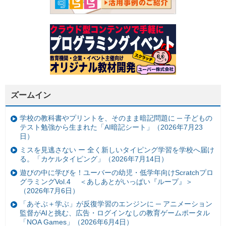
ズームイン
学校の教科書やプリントを、そのまま暗記問題に ─ 子どもの
テスト勉強から生まれた「AI暗記シート」（2026年7月23
日）
ミスを見逃さない ー 全く新しいタイピング学習を学校へ届け
る。「カケルタイピング」（2026年7月14日）
遊びの中に学びを！ユーバーの幼児・低学年向けScratchプロ
グラミングVol.4 ＜あしあとがいっぱい『ループ』＞
（2026年7月6日）
「あそぶ＋学ぶ」が反復学習のエンジンに ─ アニメーション
監督がAIと挑む、広告・ログインなしの教育ゲームポータル
「NOA Games」（2026年6月4日）