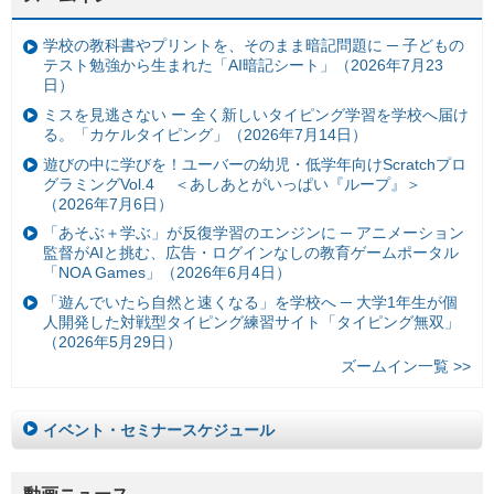
学校の教科書やプリントを、そのまま暗記問題に ─ 子どもの
テスト勉強から生まれた「AI暗記シート」（2026年7月23
日）
ミスを見逃さない ー 全く新しいタイピング学習を学校へ届け
る。「カケルタイピング」（2026年7月14日）
遊びの中に学びを！ユーバーの幼児・低学年向けScratchプロ
グラミングVol.4 ＜あしあとがいっぱい『ループ』＞
（2026年7月6日）
「あそぶ＋学ぶ」が反復学習のエンジンに ─ アニメーション
監督がAIと挑む、広告・ログインなしの教育ゲームポータル
「NOA Games」（2026年6月4日）
「遊んでいたら自然と速くなる」を学校へ ─ 大学1年生が個
人開発した対戦型タイピング練習サイト「タイピング無双」
（2026年5月29日）
ズームイン一覧 >>
イベント・セミナースケジュール