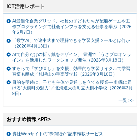
ICT活用レポート
AI最適化企業グリッド、社員の子どもたちが配船ゲームや工
作プログラミングで社会インフラを支える仕事を学ぶ（2026
年5月7日）
「数学AI」で途中式まで理解できる学習支援ツールとは何か
（2026年4月13日）
AIで自分だけの折り紙をデザイン、 豊洲で「うさプロオンラ
イン」を活用したワークショップ開催（2026年3月18日）
すららで「学び直し」を支援、効果的な学習サイクルで学習
習慣も醸成／札幌山の手高等学校（2026年3月10日）
目的を明確に、子ども主体で見通しを立てる授業— 札幌に届
ける“大樹町の魅力”／北海道大樹町立大樹小学校（2026年3月
9日）
一覧 >>
おすすめ情報 <PR>
貴社Webサイトの“事例紹介”記事転載サービス