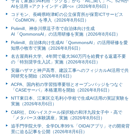
子育て家族のAI利用「ググる」から「AIに聞く」へ。52%が
AIを活用 =アクトインディ調べ=（2026年8月6日）
コドモン、長崎県時津町の公立保育所が保育ICTサービス
「CoDMON」を導入（2026年8月6日）
Polimill、神奈川県逗子市で自治体向け生成
AI「QommonsAI」の活用研修を実施（2026年8月6日）
Polimill、自治体向け生成AI「QommonsAI」の活用研修を愛
知県小牧市で実施（2026年8月6日）
名古屋商科大学、4年間で最大360万円を給費する返還不要
の「特別奨学生入試」実施（2026年8月6日）
安藤ハザマと神戸高専、建設工事へのフィジカルAI活用で共
同研究を開始（2026年8月6日）
ACPA、国内初の学習指導要領とオープンバッジをつなぐ
「CASEサーバ」本格運用を開始（2026年8月6日）
NTT東日本、江東区立毛利小学校で生成AI活用の実証実験を
実施（2026年8月6日）
C&R社、DXハイスクール採択校の和洋九段女子中・高で
「メタバース体験講座」実施（2026年8月6日）
追手門学院大学、全学DL率99％「OIDAIアプリ」その開発背
景に迫る記事を公開（2026年8月6日）