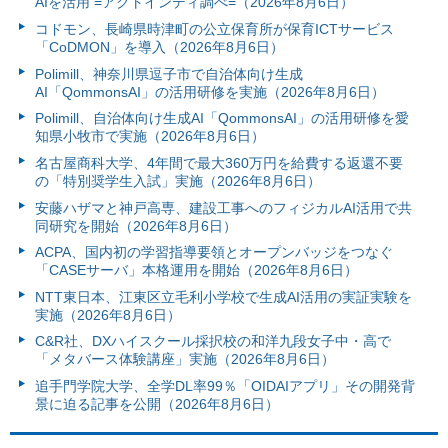
AIを活用 =アクトインディ調べ=（2026年8月6日）
コドモン、長崎県時津町の公立保育所が保育ICTサービス
「CoDMON」を導入（2026年8月6日）
Polimill、神奈川県逗子市で自治体向け生成
AI「QommonsAI」の活用研修を実施（2026年8月6日）
Polimill、自治体向け生成AI「QommonsAI」の活用研修を愛
知県小牧市で実施（2026年8月6日）
名古屋商科大学、4年間で最大360万円を給費する返還不要
の「特別奨学生入試」実施（2026年8月6日）
安藤ハザマと神戸高専、建設工事へのフィジカルAI活用で共
同研究を開始（2026年8月6日）
ACPA、国内初の学習指導要領とオープンバッジをつなぐ
「CASEサーバ」本格運用を開始（2026年8月6日）
NTT東日本、江東区立毛利小学校で生成AI活用の実証実験を
実施（2026年8月6日）
C&R社、DXハイスクール採択校の和洋九段女子中・高で
「メタバース体験講座」実施（2026年8月6日）
追手門学院大学、全学DL率99％「OIDAIアプリ」その開発背
景に迫る記事を公開（2026年8月6日）