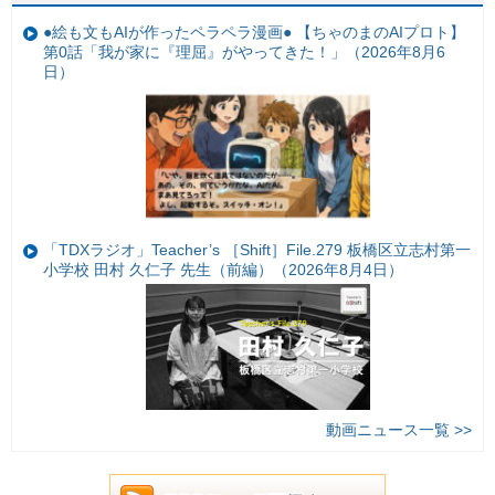
●絵も文もAIが作ったペラペラ漫画● 【ちゃのまのAIプロト】
第0話「我が家に『理屈』がやってきた！」（2026年8月6
日）
「TDXラジオ」Teacher’s ［Shift］File.279 板橋区立志村第一
小学校 田村 久仁子 先生（前編）（2026年8月4日）
動画ニュース一覧 >>