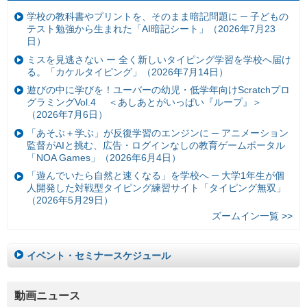
学校の教科書やプリントを、そのまま暗記問題に ─ 子どもの
テスト勉強から生まれた「AI暗記シート」（2026年7月23
日）
ミスを見逃さない ー 全く新しいタイピング学習を学校へ届け
る。「カケルタイピング」（2026年7月14日）
遊びの中に学びを！ユーバーの幼児・低学年向けScratchプロ
グラミングVol.4 ＜あしあとがいっぱい『ループ』＞
（2026年7月6日）
「あそぶ＋学ぶ」が反復学習のエンジンに ─ アニメーション
監督がAIと挑む、広告・ログインなしの教育ゲームポータル
「NOA Games」（2026年6月4日）
「遊んでいたら自然と速くなる」を学校へ ─ 大学1年生が個
人開発した対戦型タイピング練習サイト「タイピング無双」
（2026年5月29日）
ズームイン一覧 >>
イベント・セミナースケジュール
動画ニュース