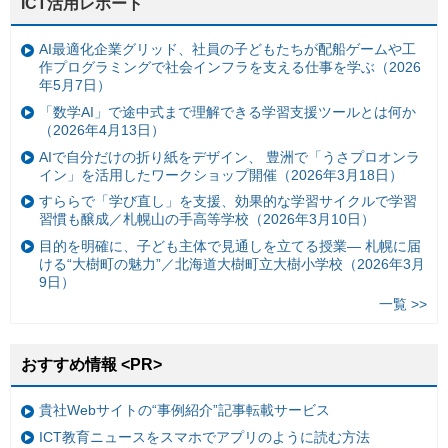
ICT活用レポート
AI最適化企業グリッド、社員の子どもたちが配船ゲームや工
作プログラミングで社会インフラを支える仕事を学ぶ（2026
年5月7日）
「数学AI」で途中式まで理解できる学習支援ツールとは何か
（2026年4月13日）
AIで自分だけの折り紙をデザイン、 豊洲で「うさプロオンラ
イン」を活用したワークショップ開催（2026年3月18日）
すららで「学び直し」を支援、効果的な学習サイクルで学習
習慣も醸成／札幌山の手高等学校（2026年3月10日）
目的を明確に、子ども主体で見通しを立てる授業— 札幌に届
ける“大樹町の魅力”／北海道大樹町立大樹小学校（2026年3月
9日）
一覧 >>
おすすめ情報 <PR>
貴社Webサイトの“事例紹介”記事転載サービス
ICT教育ニュースをスマホでアプリのように読む方法