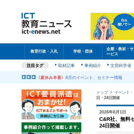
企業・教材・サ
教育行政・入札
学校・団体
ービス
注目タグ
取材記事
事例紹介
文部科学省
《夏休み本番》
8月のイベント、セミナー情報
トップ
イベント・
日・24日開催
2026年6月1日
C&R社、無料セ
24日開催