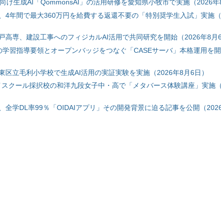
自治体向け生成AI「QommonsAI」の活用研修を愛知県小牧市で実施（2026年
、4年間で最大360万円を給費する返還不要の「特別奨学生入試」実施（2
戸高専、建設工事へのフィジカルAI活用で共同研究を開始（2026年8月
初の学習指導要領とオープンバッジをつなぐ「CASEサーバ」本格運用を開始
東区立毛利小学校で生成AI活用の実証実験を実施（2026年8月6日）
ハイスクール採択校の和洋九段女子中・高で「メタバース体験講座」実施（2
全学DL率99％「OIDAIアプリ」その開発背景に迫る記事を公開（2026