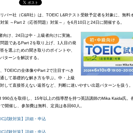
リバー社（C&R社）は、TOEIC L&Rテスト受験予定者を対象に、無料
験対策 ～Part 2（応答問題）対策～」を6月10日と24日に開催する。
級者向け、24日は中・上級者向けに実施。
グ問題であるPart 2を取り上げ、1人目の発
答を選ぶための聞き取りのポイントや、
パターンを解説する。
TOEICの全体像やPart 2で注目すべき
通して基礎的な解き方を学ぶ。中・上級
対して直接答えない返答など、判断に迷いやすい出題パターンを扱う。
&R 990点を取得し、15年以上の指導歴を持つ英語講師のMika Kaida氏
ンで開催し、参加費は無料、定員は各回60人。
EIC試験対策】詳細・申込
EIC試験対策】詳細・申込