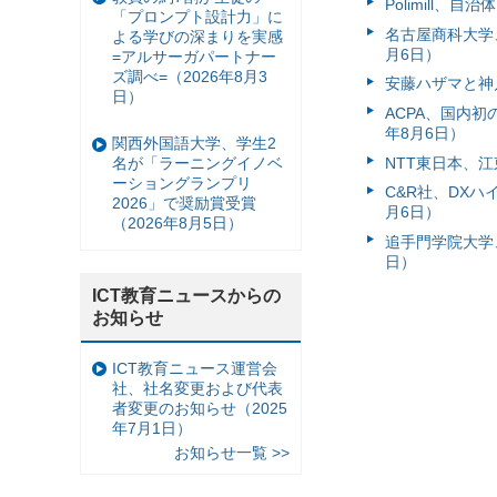
Polimill、
「プロンプト設計力」に
名古屋商科大学
よる学びの深まりを実感
月6日）
=アルサーガパートナー
ズ調べ=（2026年8月3
安藤ハザマと神
日）
ACPA、国内
年8月6日）
関西外国語大学、学生2
NTT東日本、江
名が「ラーニングイノベ
ーショングランプリ
C&R社、DX
2026」で奨励賞受賞
月6日）
（2026年8月5日）
追手門学院大学、
日）
ICT教育ニュースからの
お知らせ
ICT教育ニュース運営会
社、社名変更および代表
者変更のお知らせ（2025
年7月1日）
お知らせ一覧 >>