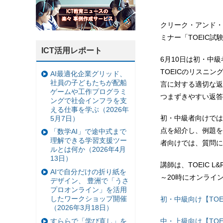
クリーク・アンド・
ミナー「TOEIC試
ICT活用レポート
6月10日は初・中
TOEICのリスニン
AI最適化企業グリッド、
社員の子どもたちが配船
言に対する適切な返
ゲームや工作プログラミ
つまずきやすい返答
ングで社会インフラを支
える仕事を学ぶ（2026年
初・中級者向けでは、
5月7日）
点を紹介し、例題を
「数学AI」で途中式まで
理解できる学習支援ツー
者向けでは、質問に
ルとは何か（2026年4月
13日）
講師は、TOEIC L
AIで自分だけの折り紙を
～20時にオンライ
デザイン、 豊洲で「うさ
プロオンライン」を活用
したワークショップ開催
初・中級向け【TO
（2026年3月18日）
中・上級向け【TO
すららで「学び直し」を