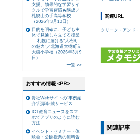
支援、効果的な学習サイ
クルで学習習慣も醸成／
札幌山の手高等学校
関連URL
（2026年3月10日）
目的を明確に、子ども主
クリーク・アンド・
体で見通しを立てる授業
— 札幌に届ける“大樹町
の魅力”／北海道大樹町立
大樹小学校（2026年3月9
日）
一覧 >>
おすすめ情報 <PR>
貴社Webサイトの“事例紹
介”記事転載サービス
ICT教育ニュースをスマ
ホでアプリのように読む
方法
関連記事
イベント・セミナー・体
験会・公開授業の無料告