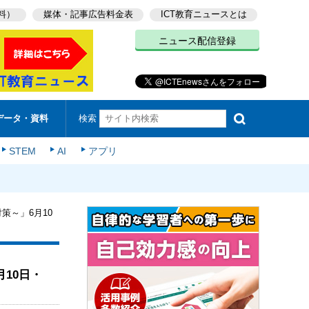
料）
媒体・記事広告料金表
ICT教育ニュースとは
ニュース配信登録
検索
データ・資料
STEM
AI
アプリ
対策～」6月10
月10日・