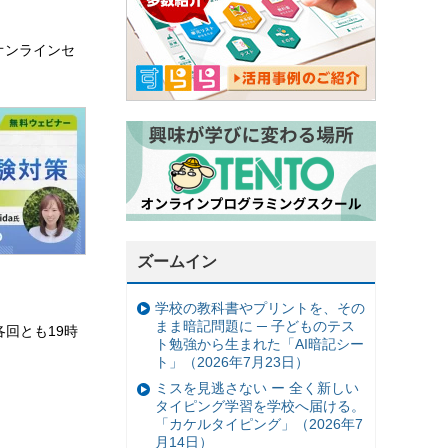
オンラインセ
ズームイン
学校の教科書やプリントを、その
まま暗記問題に ─ 子どものテス
。各回とも19時
ト勉強から生まれた「AI暗記シー
ト」（2026年7月23日）
ミスを見逃さない ー 全く新しい
タイピング学習を学校へ届ける。
「カケルタイピング」（2026年7
月14日）