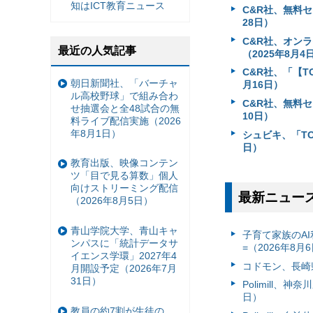
知はICT教育ニュース
C&R社、無料セ
28日）
C&R社、オンラ
最近の人気記事
（2025年8月4
C&R社、「【T
朝日新聞社、「バーチャ
月16日）
ル高校野球」で組み合わ
C&R社、無料セ
せ抽選会と全48試合の無
10日）
料ライブ配信実施（2026
年8月1日）
シュビキ、「TOE
日）
教育出版、映像コンテン
ツ「目で見る算数」個人
向けストリーミング配信
最新ニュー
（2026年8月5日）
青山学院大学、青山キャ
子育て家族のAI
ンパスに「統計データサ
=（2026年8月
イエンス学環」2027年4
コドモン、長崎県
月開設予定（2026年7月
31日）
Polimill、
日）
教員の約7割が生徒の