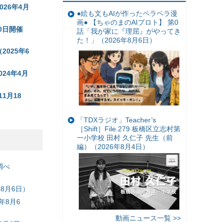
026年4月
●絵も文もAIが作ったペラペラ漫
画● 【ちゃのまのAIプロト】 第0
0日開催
話「我が家に『理屈』がやってき
た！」（2026年8月6日）
025年6
24年4月
1月18
「TDXラジオ」Teacher’s
［Shift］File.279 板橋区立志村第
一小学校 田村 久仁子 先生（前
編）（2026年8月4日）
調べ
8月6日）
年8月6
動画ニュース一覧 >>