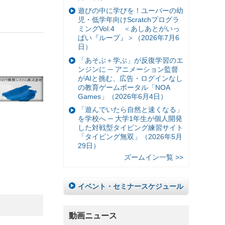
遊びの中に学びを！ユーバーの幼
児・低学年向けScratchプログラ
ミングVol.4 ＜あしあとがいっ
ぱい『ループ』＞（2026年7月6
日）
「あそぶ＋学ぶ」が反復学習のエ
ンジンに ─ アニメーション監督
がAIと挑む、広告・ログインなし
の教育ゲームポータル「NOA
Games」（2026年6月4日）
「遊んでいたら自然と速くなる」
を学校へ ─ 大学1年生が個人開発
した対戦型タイピング練習サイト
「タイピング無双」（2026年5月
29日）
ズームイン一覧 >>
イベント・セミナースケジュール
動画ニュース