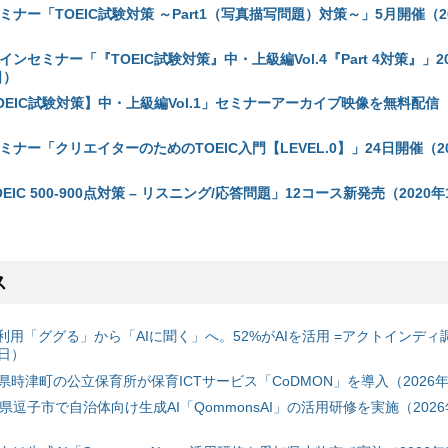
ミナー「TOEIC試験対策 ～Part1（写真描写問題）対策～」5月開催（2
インセミナー「『TOEIC試験対策』中・上級編Vol.4『Part 4対策』」2
日）
OEIC試験対策】中・上級編Vol.1」セミナーアーカイブ映像を無料配信（2
ミナー「クリエイターのためのTOEIC入門【LEVEL.0】」24日開催（20
IC 500-900点対策 – リスニング/応答問題」12コース新発売（2020年1
ス
利用「ググる」から「AIに聞く」へ。52%がAIを活用 =アクトインディ
6日）
時津町の公立保育所が保育ICTサービス「CoDMON」を導入（2026年
神奈川県逗子市で自治体向け生成AI「QommonsAI」の活用研修を実施（2026