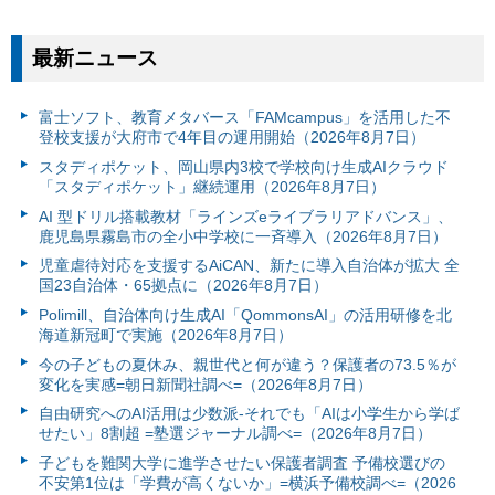
最新ニュース
富⼠ソフト、教育メタバース「FAMcampus」を活用した不
登校支援が大府市で4年目の運用開始（2026年8月7日）
スタディポケット、岡山県内3校で学校向け生成AIクラウド
「スタディポケット」継続運用（2026年8月7日）
AI 型ドリル搭載教材「ラインズeライブラリアドバンス」、
鹿児島県霧島市の全小中学校に一斉導入（2026年8月7日）
児童虐待対応を支援するAiCAN、新たに導入自治体が拡大 全
国23自治体・65拠点に（2026年8月7日）
Polimill、自治体向け生成AI「QommonsAI」の活用研修を北
海道新冠町で実施（2026年8月7日）
今の子どもの夏休み、親世代と何が違う？保護者の73.5％が
変化を実感=朝日新聞社調べ=（2026年8月7日）
自由研究へのAI活用は少数派-それでも「AIは小学生から学ば
せたい」8割超 =塾選ジャーナル調べ=（2026年8月7日）
子どもを難関大学に進学させたい保護者調査 予備校選びの
不安第1位は「学費が高くないか」=横浜予備校調べ=（2026