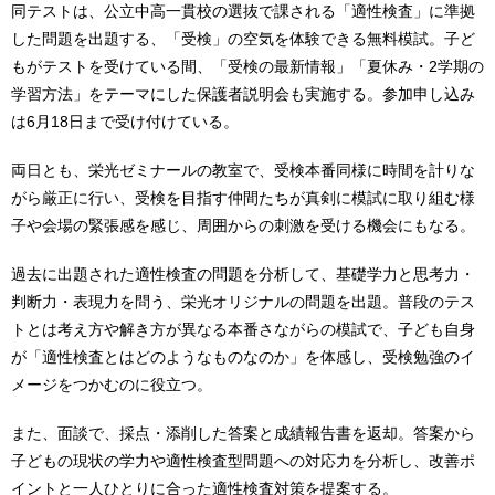
同テストは、公立中高一貫校の選抜で課される「適性検査」に準拠
した問題を出題する、「受検」の空気を体験できる無料模試。子ど
もがテストを受けている間、「受検の最新情報」「夏休み・2学期の
学習方法」をテーマにした保護者説明会も実施する。参加申し込み
は6月18日まで受け付けている。
両日とも、栄光ゼミナールの教室で、受検本番同様に時間を計りな
がら厳正に行い、受検を目指す仲間たちが真剣に模試に取り組む様
子や会場の緊張感を感じ、周囲からの刺激を受ける機会にもなる。
過去に出題された適性検査の問題を分析して、基礎学力と思考力・
判断力・表現力を問う、栄光オリジナルの問題を出題。普段のテス
トとは考え方や解き方が異なる本番さながらの模試で、子ども自身
が「適性検査とはどのようなものなのか」を体感し、受検勉強のイ
メージをつかむのに役立つ。
また、面談で、採点・添削した答案と成績報告書を返却。答案から
子どもの現状の学力や適性検査型問題への対応力を分析し、改善ポ
イントと一人ひとりに合った適性検査対策を提案する。