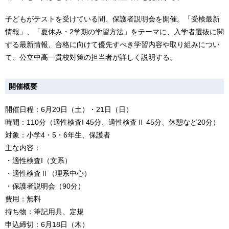
子どもがテストを受けている間、保護者説明会を開催。「受検最新
情報」、「夏休み・2学期の学習方法」をテーマに、入学者選抜に関
する最新情報、合格に向けて優先すべき学習内容や取り組みについ
て、公立中高一貫校対策の担当者が詳しく説明する。
開催概要
開催日程：6月20日（土）・21日（日）
時間：110分（適性検査I 45分、適性検査Ⅱ 45分、休憩など20分）
対象：小学4・5・6年生、保護者
主な内容：
・適性検査I（文系）
・適性検査Ⅱ（理系中心）
・保護者説明会（90分）
費用：無料
持ち物：筆記用具、定規
申込締切：6月18日（木）