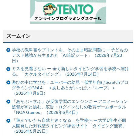
ズームイン
学校の教科書やプリントを、そのまま暗記問題に ─ 子どもの
テスト勉強から生まれた「AI暗記シート」（2026年7月23
日）
ミスを見逃さない ー 全く新しいタイピング学習を学校へ届け
る。「カケルタイピング」（2026年7月14日）
遊びの中に学びを！ユーバーの幼児・低学年向けScratchプロ
グラミングVol.4 ＜あしあとがいっぱい『ループ』＞
（2026年7月6日）
「あそぶ＋学ぶ」が反復学習のエンジンに ─ アニメーション
監督がAIと挑む、広告・ログインなしの教育ゲームポータル
「NOA Games」（2026年6月4日）
「遊んでいたら自然と速くなる」を学校へ ─ 大学1年生が個
人開発した対戦型タイピング練習サイト「タイピング無双」
（2026年5月29日）