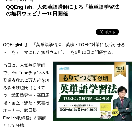
QQEnglish、人気英語講師による「英単語学習法」
の無料ウェビナー10日開催
QQEnglishは、「英単語学習法～英検・TOEIC対策にも活かせる
～」をテーマにした無料ウェビナーを6月10日に開催する。
当日は、人気英語講師
で、YouTubeチャンネル
登録者数39.2万人超を誇
る森田鉄也氏（もりて
つ、武田塾豊洲・高田馬
場・国立・鷺沼・東雲校
オーナー、武田塾
English取締役）が講師
として登壇。