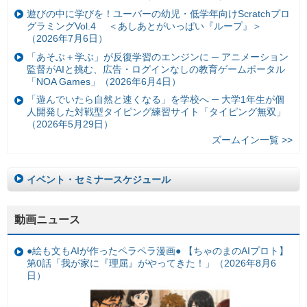
遊びの中に学びを！ユーバーの幼児・低学年向けScratchプロ
グラミングVol.4 ＜あしあとがいっぱい『ループ』＞
（2026年7月6日）
「あそぶ＋学ぶ」が反復学習のエンジンに ─ アニメーション
監督がAIと挑む、広告・ログインなしの教育ゲームポータル
「NOA Games」（2026年6月4日）
「遊んでいたら自然と速くなる」を学校へ ─ 大学1年生が個
人開発した対戦型タイピング練習サイト「タイピング無双」
（2026年5月29日）
ズームイン一覧 >>
イベント・セミナースケジュール
動画ニュース
●絵も文もAIが作ったペラペラ漫画● 【ちゃのまのAIプロト】
第0話「我が家に『理屈』がやってきた！」（2026年8月6
日）