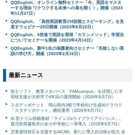
QQEnglish、オンライン無料セミナー「今、英語をマスタ
ーする理由 ワクワクする未来への扉を開く！」開催（2023
年11月27日）
QQEnglish、「高校英語教育の4技能とスピーキング」を見
直すウェビナー29日開催（2023年8月22日）
QQEnglish、4倍速で英語を習得「カランメソッド」学習法
についてセミナーを開催（2023年4月14日）
QQEnglish、新中1生の保護者向けセミナー「失敗しない英
語の学び方」開催（2023年2月16日）
最新ニュース
富⼠ソフト、教育メタバース「FAMcampus」を活用した不
登校支援が大府市で4年目の運用開始（2026年8月7日）
スタディポケット、岡山県内3校で学校向け生成AIクラウド
「スタディポケット」継続運用（2026年8月7日）
AI 型ドリル搭載教材「ラインズeライブラリアドバンス」、
鹿児島県霧島市の全小中学校に一斉導入（2026年8月7日）
児童虐待対応を支援するAiCAN、新たに導入自治体が拡大 全