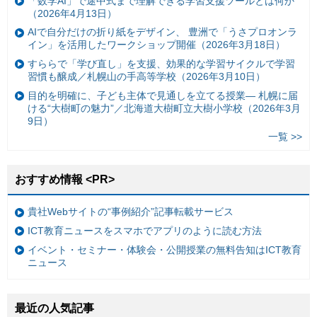
「数学AI」で途中式まで理解できる学習支援ツールとは何か
（2026年4月13日）
AIで自分だけの折り紙をデザイン、 豊洲で「うさプロオンラ
イン」を活用したワークショップ開催（2026年3月18日）
すららで「学び直し」を支援、効果的な学習サイクルで学習
習慣も醸成／札幌山の手高等学校（2026年3月10日）
目的を明確に、子ども主体で見通しを立てる授業— 札幌に届
ける“大樹町の魅力”／北海道大樹町立大樹小学校（2026年3月
9日）
一覧 >>
おすすめ情報 <PR>
貴社Webサイトの“事例紹介”記事転載サービス
ICT教育ニュースをスマホでアプリのように読む方法
イベント・セミナー・体験会・公開授業の無料告知はICT教育
ニュース
最近の人気記事