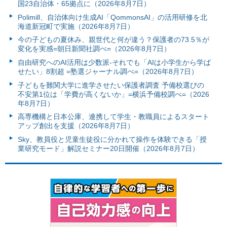
国23自治体・65拠点に（2026年8月7日）
Polimill、自治体向け生成AI「QommonsAI」の活用研修を北
海道新冠町で実施（2026年8月7日）
今の子どもの夏休み、親世代と何が違う？保護者の73.5％が
変化を実感=朝日新聞社調べ=（2026年8月7日）
自由研究へのAI活用は少数派-それでも「AIは小学生から学ば
せたい」8割超 =塾選ジャーナル調べ=（2026年8月7日）
子どもを難関大学に進学させたい保護者調査 予備校選びの
不安第1位は「学費が高くないか」=横浜予備校調べ=（2026
年8月7日）
高専機構と日本公庫、連携して学生・教職員によるスタート
アップ創出を支援（2026年8月7日）
Sky、教員役と児童生徒役に分かれて操作を体験できる「授
業研究モード」解説セミナー20日開催（2026年8月7日）