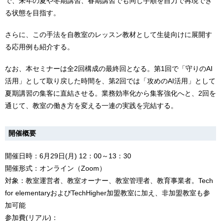
で、来年の夏や冬期講習、春期講習でも同じ手順を自力で再現でき
る状態を目指す。
さらに、この手法を自教室のレッスン教材として生徒向けに展開す
る応用例も紹介する。
なお、本セミナーは全2回構成の最終回となる。第1回で「守りのAI
活用」として取り戻した時間を、第2回では「攻めのAI活用」として
夏期講習の集客に直結させる。業務効率化から集客強化へと、2回を
通じて、教室の働き方を変える一連の実践を完結する。
開催概要
開催日時：6月29日(月) 12：00～13：30
開催形式：オンライン（Zoom）
対象：教室運営者、教室オーナー、教室管理者、教育事業者。Tech
for elementaryおよびTechHigher加盟教室に加え、非加盟教室も参
加可能
参加費(リアル)：