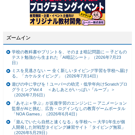
ズームイン
学校の教科書やプリントを、そのまま暗記問題に ─ 子どもの
テスト勉強から生まれた「AI暗記シート」（2026年7月23
日）
ミスを見逃さない ー 全く新しいタイピング学習を学校へ届け
る。「カケルタイピング」（2026年7月14日）
遊びの中に学びを！ユーバーの幼児・低学年向けScratchプロ
グラミングVol.4 ＜あしあとがいっぱい『ループ』＞
（2026年7月6日）
「あそぶ＋学ぶ」が反復学習のエンジンに ─ アニメーション
監督がAIと挑む、広告・ログインなしの教育ゲームポータル
「NOA Games」（2026年6月4日）
「遊んでいたら自然と速くなる」を学校へ ─ 大学1年生が個
人開発した対戦型タイピング練習サイト「タイピング無双」
（2026年5月29日）