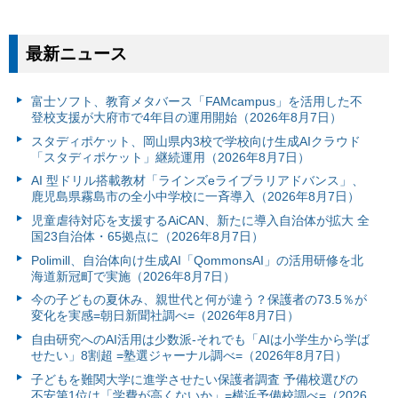
最新ニュース
富⼠ソフト、教育メタバース「FAMcampus」を活用した不
登校支援が大府市で4年目の運用開始（2026年8月7日）
スタディポケット、岡山県内3校で学校向け生成AIクラウド
「スタディポケット」継続運用（2026年8月7日）
AI 型ドリル搭載教材「ラインズeライブラリアドバンス」、
鹿児島県霧島市の全小中学校に一斉導入（2026年8月7日）
児童虐待対応を支援するAiCAN、新たに導入自治体が拡大 全
国23自治体・65拠点に（2026年8月7日）
Polimill、自治体向け生成AI「QommonsAI」の活用研修を北
海道新冠町で実施（2026年8月7日）
今の子どもの夏休み、親世代と何が違う？保護者の73.5％が
変化を実感=朝日新聞社調べ=（2026年8月7日）
自由研究へのAI活用は少数派-それでも「AIは小学生から学ば
せたい」8割超 =塾選ジャーナル調べ=（2026年8月7日）
子どもを難関大学に進学させたい保護者調査 予備校選びの
不安第1位は「学費が高くないか」=横浜予備校調べ=（2026