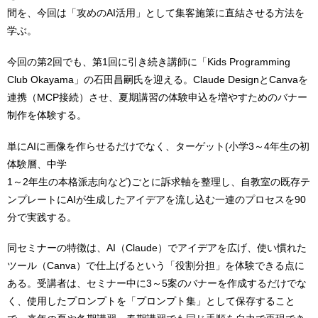
間を、今回は「攻めのAI活用」として集客施策に直結させる方法を
学ぶ。
今回の第2回でも、第1回に引き続き講師に「Kids Programming
Club Okayama」の石田昌嗣氏を迎える。Claude DesignとCanvaを
連携（MCP接続）させ、夏期講習の体験申込を増やすためのバナー
制作を体験する。
単にAIに画像を作らせるだけでなく、ターゲット(小学3～4年生の初
体験層、中学
1～2年生の本格派志向など)ごとに訴求軸を整理し、自教室の既存テ
ンプレートにAIが生成したアイデアを流し込む一連のプロセスを90
分で実践する。
同セミナーの特徴は、AI（Claude）でアイデアを広げ、使い慣れた
ツール（Canva）で仕上げるという「役割分担」を体験できる点に
ある。受講者は、セミナー中に3～5案のバナーを作成するだけでな
く、使用したプロンプトを「プロンプト集」として保存すること