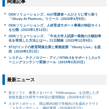
関連記事
ODKソリューションズ、AIが受講者一人ひとりに寄り添う
「iStudy AI Platform」リリース（2026年4月9日）
ODKソリューションズ、人材育成サポート事業の特設サイト
を公開（2023年1月12日）
ODKソリューションズ、「中央大学入試課〜業務の大幅効率
化を実現した方法とは〜」21日開催（2022年12月9日）
STIがインドの教育関連企業と業務提携「iStudy Live」を提
供（2016年2月1日）
システム・テクノロジー・アイ／HTML5をサポートしたeラ
ーニングコンテンツ変換ツール（2015年3月25日）
最新ニュース
富⼠ソフト、教育メタバース「FAMcampus」を活用した不
登校支援が大府市で4年目の運用開始（2026年8月7日）
スタディポケット、岡山県内3校で学校向け生成AIクラウド
「スタディポケット」継続運用（2026年8月7日）