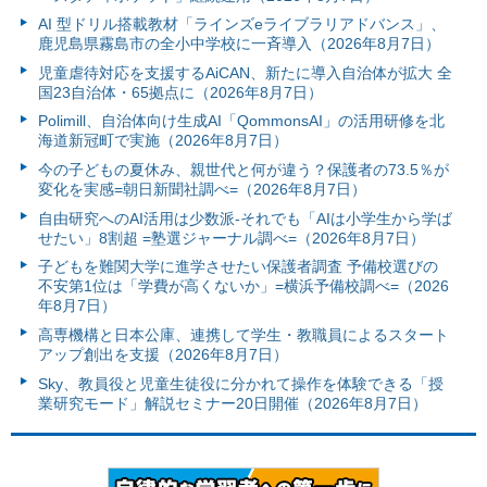
AI 型ドリル搭載教材「ラインズeライブラリアドバンス」、
鹿児島県霧島市の全小中学校に一斉導入（2026年8月7日）
児童虐待対応を支援するAiCAN、新たに導入自治体が拡大 全
国23自治体・65拠点に（2026年8月7日）
Polimill、自治体向け生成AI「QommonsAI」の活用研修を北
海道新冠町で実施（2026年8月7日）
今の子どもの夏休み、親世代と何が違う？保護者の73.5％が
変化を実感=朝日新聞社調べ=（2026年8月7日）
自由研究へのAI活用は少数派-それでも「AIは小学生から学ば
せたい」8割超 =塾選ジャーナル調べ=（2026年8月7日）
子どもを難関大学に進学させたい保護者調査 予備校選びの
不安第1位は「学費が高くないか」=横浜予備校調べ=（2026
年8月7日）
高専機構と日本公庫、連携して学生・教職員によるスタート
アップ創出を支援（2026年8月7日）
Sky、教員役と児童生徒役に分かれて操作を体験できる「授
業研究モード」解説セミナー20日開催（2026年8月7日）