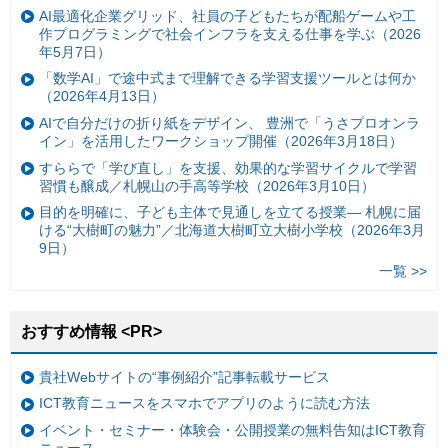
AI最適化企業グリッド、社員の子どもたちが配船ゲームや工
作プログラミングで社会インフラを支える仕事を学ぶ（2026
年5月7日）
「数学AI」で途中式まで理解できる学習支援ツールとは何か
（2026年4月13日）
AIで自分だけの折り紙をデザイン、 豊洲で「うさプロオンラ
イン」を活用したワークショップ開催（2026年3月18日）
すららで「学び直し」を支援、効果的な学習サイクルで学習
習慣も醸成／札幌山の手高等学校（2026年3月10日）
目的を明確に、子ども主体で見通しを立てる授業— 札幌に届
ける“大樹町の魅力”／北海道大樹町立大樹小学校（2026年3月
9日）
一覧 >>
おすすめ情報 <PR>
貴社Webサイトの“事例紹介”記事転載サービス
ICT教育ニュースをスマホでアプリのように読む方法
イベント・セミナー・体験会・公開授業の無料告知はICT教育