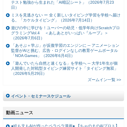
テスト勉強から生まれた「AI暗記シート」（2026年7月23
日）
ミスを見逃さない ー 全く新しいタイピング学習を学校へ届け
る。「カケルタイピング」（2026年7月14日）
遊びの中に学びを！ユーバーの幼児・低学年向けScratchプロ
グラミングVol.4 ＜あしあとがいっぱい『ループ』＞
（2026年7月6日）
「あそぶ＋学ぶ」が反復学習のエンジンに ─ アニメーション
監督がAIと挑む、広告・ログインなしの教育ゲームポータル
「NOA Games」（2026年6月4日）
「遊んでいたら自然と速くなる」を学校へ ─ 大学1年生が個
人開発した対戦型タイピング練習サイト「タイピング無双」
（2026年5月29日）
ズームイン一覧 >>
イベント・セミナースケジュール
動画ニュース
●絵も文もAIが作ったペラペラ漫画● 【ちゃのまのAIプロト】