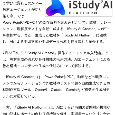
で学びは変わるのか？―
教材エージェントが切り
拓く今」では、
PowerPointやPDFなどの既存資料を読み込むだけで、教材、ナレー
ション、理解度テストを自動生成する「iStudy AI Creator」のデモ
を実施する。また、生成した教材を「iStudy AI Platform」に連携
し、AIによる学習支援や学習データ分析を行う流れも紹介する。
7月23日の「『iStudy AI Creator』操作チュートリアル入門編」で
は、教材生成の流れや各種機能の活用方法、AIエージェントによる
教材構成・コンテンツ生成の仕組みについて解説する。
「iStudy AI Creator」は、PowerPointやPDF、動画などの既存コン
テンツからナレーション付き教材やテスト問題を自動生成できる教
材制作支援ツール。OpenAI、Claude、Geminiなど複数の生成AIモ
デルに対応している。
一方、「iStudy AI Platform」は、AIによる24時間の質問対応機能や
自由記述レポートの自動採点機能を備え、学習者一人ひとりに合わ