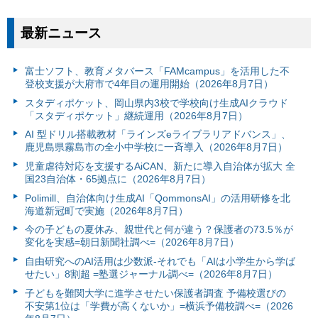
最新ニュース
富⼠ソフト、教育メタバース「FAMcampus」を活用した不
登校支援が大府市で4年目の運用開始（2026年8月7日）
スタディポケット、岡山県内3校で学校向け生成AIクラウド
「スタディポケット」継続運用（2026年8月7日）
AI 型ドリル搭載教材「ラインズeライブラリアドバンス」、
鹿児島県霧島市の全小中学校に一斉導入（2026年8月7日）
児童虐待対応を支援するAiCAN、新たに導入自治体が拡大 全
国23自治体・65拠点に（2026年8月7日）
Polimill、自治体向け生成AI「QommonsAI」の活用研修を北
海道新冠町で実施（2026年8月7日）
今の子どもの夏休み、親世代と何が違う？保護者の73.5％が
変化を実感=朝日新聞社調べ=（2026年8月7日）
自由研究へのAI活用は少数派-それでも「AIは小学生から学ば
せたい」8割超 =塾選ジャーナル調べ=（2026年8月7日）
子どもを難関大学に進学させたい保護者調査 予備校選びの
不安第1位は「学費が高くないか」=横浜予備校調べ=（2026