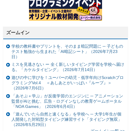
ズームイン
学校の教科書やプリントを、そのまま暗記問題に ─ 子どもの
テスト勉強から生まれた「AI暗記シート」（2026年7月23
日）
ミスを見逃さない ー 全く新しいタイピング学習を学校へ届け
る。「カケルタイピング」（2026年7月14日）
遊びの中に学びを！ユーバーの幼児・低学年向けScratchプロ
グラミングVol.4 ＜あしあとがいっぱい『ループ』＞
（2026年7月6日）
「あそぶ＋学ぶ」が反復学習のエンジンに ─ アニメーション
監督がAIと挑む、広告・ログインなしの教育ゲームポータル
「NOA Games」（2026年6月4日）
「遊んでいたら自然と速くなる」を学校へ ─ 大学1年生が個
人開発した対戦型タイピング練習サイト「タイピング無双」
（2026年5月29日）