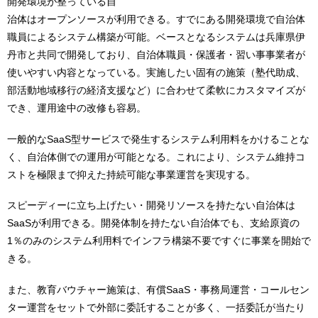
開発環境が整っている自
治体はオープンソースが利用できる。すでにある開発環境で自治体
職員によるシステム構築が可能。ベースとなるシステムは兵庫県伊
丹市と共同で開発しており、自治体職員・保護者・習い事事業者が
使いやすい内容となっている。実施したい固有の施策（塾代助成、
部活動地域移行の経済支援など）に合わせて柔軟にカスタマイズが
でき、運用途中の改修も容易。
一般的なSaaS型サービスで発生するシステム利用料をかけることな
く、自治体側での運用が可能となる。これにより、システム維持コ
ストを極限まで抑えた持続可能な事業運営を実現する。
スピーディーに立ち上げたい・開発リソースを持たない自治体は
SaaSが利用できる。開発体制を持たない自治体でも、支給原資の
1％のみのシステム利用料でインフラ構築不要ですぐに事業を開始で
きる。
また、教育バウチャー施策は、有償SaaS・事務局運営・コールセン
ター運営をセットで外部に委託することが多く、一括委託が当たり