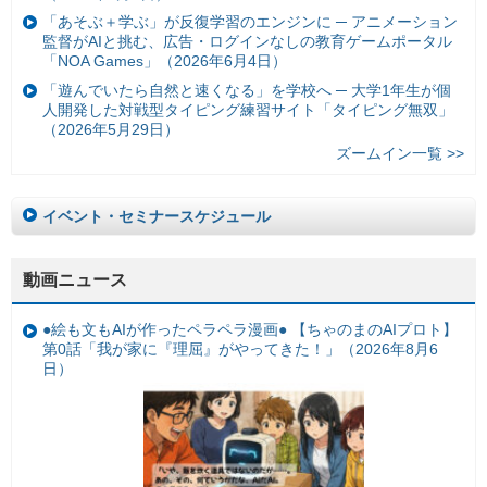
「あそぶ＋学ぶ」が反復学習のエンジンに ─ アニメーション
監督がAIと挑む、広告・ログインなしの教育ゲームポータル
「NOA Games」（2026年6月4日）
「遊んでいたら自然と速くなる」を学校へ ─ 大学1年生が個
人開発した対戦型タイピング練習サイト「タイピング無双」
（2026年5月29日）
ズームイン一覧 >>
イベント・セミナースケジュール
動画ニュース
●絵も文もAIが作ったペラペラ漫画● 【ちゃのまのAIプロト】
第0話「我が家に『理屈』がやってきた！」（2026年8月6
日）