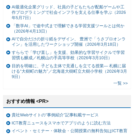
AI最適化企業グリッド、社員の子どもたちが配船ゲームや工
作プログラミングで社会インフラを支える仕事を学ぶ（2026
年5月7日）
「数学AI」で途中式まで理解できる学習支援ツールとは何か
（2026年4月13日）
AIで自分だけの折り紙をデザイン、 豊洲で「うさプロオンラ
イン」を活用したワークショップ開催（2026年3月18日）
すららで「学び直し」を支援、効果的な学習サイクルで学習
習慣も醸成／札幌山の手高等学校（2026年3月10日）
目的を明確に、子ども主体で見通しを立てる授業— 札幌に届
ける“大樹町の魅力”／北海道大樹町立大樹小学校（2026年3月
9日）
一覧 >>
おすすめ情報 <PR>
貴社Webサイトの“事例紹介”記事転載サービス
ICT教育ニュースをスマホでアプリのように読む方法
イベント・セミナー・体験会・公開授業の無料告知はICT教育