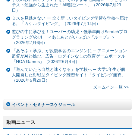
テスト勉強から生まれた「AI暗記シート」（2026年7月23
日）
ミスを見逃さない ー 全く新しいタイピング学習を学校へ届け
る。「カケルタイピング」（2026年7月14日）
遊びの中に学びを！ユーバーの幼児・低学年向けScratchプロ
グラミングVol.4 ＜あしあとがいっぱい『ループ』＞
（2026年7月6日）
「あそぶ＋学ぶ」が反復学習のエンジンに ─ アニメーション
監督がAIと挑む、広告・ログインなしの教育ゲームポータル
「NOA Games」（2026年6月4日）
「遊んでいたら自然と速くなる」を学校へ ─ 大学1年生が個
人開発した対戦型タイピング練習サイト「タイピング無双」
（2026年5月29日）
ズームイン一覧 >>
イベント・セミナースケジュール
動画ニュース