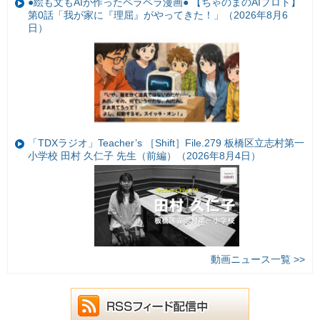
●絵も文もAIが作ったペラペラ漫画● 【ちゃのまのAIプロト】
第0話「我が家に『理屈』がやってきた！」（2026年8月6
日）
「TDXラジオ」Teacher’s ［Shift］File.279 板橋区立志村第一
小学校 田村 久仁子 先生（前編）（2026年8月4日）
動画ニュース一覧 >>