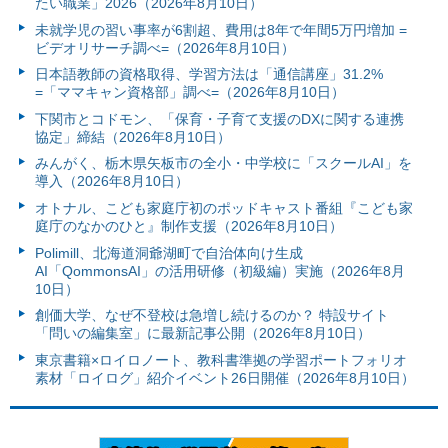
たい職業」2026（2026年8月10日）
未就学児の習い事率が6割超、費用は8年で年間5万円増加 =
ビデオリサーチ調べ=（2026年8月10日）
日本語教師の資格取得、学習方法は「通信講座」31.2%
=「ママキャン資格部」調べ=（2026年8月10日）
下関市とコドモン、「保育・子育て支援のDXに関する連携
協定」締結（2026年8月10日）
みんがく、栃木県矢板市の全小・中学校に「スクールAI」を
導入（2026年8月10日）
オトナル、こども家庭庁初のポッドキャスト番組『こども家
庭庁のなかのひと』制作支援（2026年8月10日）
Polimill、北海道洞爺湖町で自治体向け生成
AI「QommonsAI」の活用研修（初級編）実施（2026年8月
10日）
創価大学、なぜ不登校は急増し続けるのか？ 特設サイト
「問いの編集室」に最新記事公開（2026年8月10日）
東京書籍×ロイロノート、教科書準拠の学習ポートフォリオ
素材「ロイログ」紹介イベント26日開催（2026年8月10日）