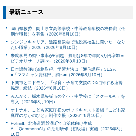
最新ニュース
岡山県教委、岡山県立高等学校・中等教育学校の校長職（任
期付職員）を募集（2026年8月10日）
ジンジブキャリア、進路相談会で現役高校生に聞いた「なり
たい職業」2026（2026年8月10日）
未就学児の習い事率が6割超、費用は8年で年間5万円増加 =
ビデオリサーチ調べ=（2026年8月10日）
日本語教師の資格取得、学習方法は「通信講座」31.2%
=「ママキャン資格部」調べ=（2026年8月10日）
下関市とコドモン、「保育・子育て支援のDXに関する連携
協定」締結（2026年8月10日）
みんがく、栃木県矢板市の全小・中学校に「スクールAI」を
導入（2026年8月10日）
オトナル、こども家庭庁初のポッドキャスト番組『こども家
庭庁のなかのひと』制作支援（2026年8月10日）
Polimill、北海道洞爺湖町で自治体向け生成
AI「QommonsAI」の活用研修（初級編）実施（2026年8月
10日）