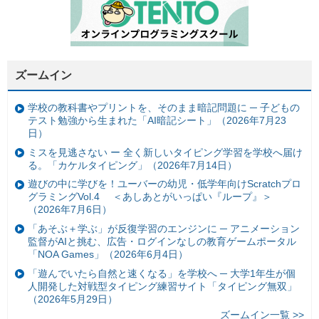
ズームイン
学校の教科書やプリントを、そのまま暗記問題に ─ 子どもの
テスト勉強から生まれた「AI暗記シート」（2026年7月23
日）
ミスを見逃さない ー 全く新しいタイピング学習を学校へ届け
る。「カケルタイピング」（2026年7月14日）
遊びの中に学びを！ユーバーの幼児・低学年向けScratchプロ
グラミングVol.4 ＜あしあとがいっぱい『ループ』＞
（2026年7月6日）
「あそぶ＋学ぶ」が反復学習のエンジンに ─ アニメーション
監督がAIと挑む、広告・ログインなしの教育ゲームポータル
「NOA Games」（2026年6月4日）
「遊んでいたら自然と速くなる」を学校へ ─ 大学1年生が個
人開発した対戦型タイピング練習サイト「タイピング無双」
（2026年5月29日）
ズームイン一覧 >>