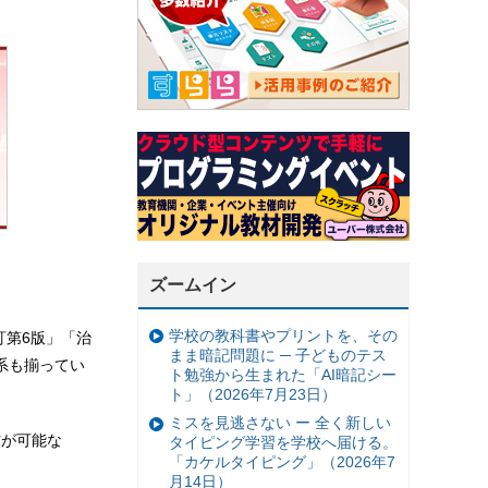
ズームイン
学校の教科書やプリントを、その
訂第6版」「治
まま暗記問題に ─ 子どものテス
系も揃ってい
ト勉強から生まれた「AI暗記シー
ト」（2026年7月23日）
ミスを見逃さない ー 全く新しい
作が可能な
タイピング学習を学校へ届ける。
「カケルタイピング」（2026年7
月14日）