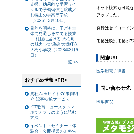
支援、効果的な学習サイ
ネット検索も可能な
クルで学習習慣も醸成／
アップした。
札幌山の手高等学校
（2026年3月10日）
発行はセイコーイン
目的を明確に、子ども主
体で見通しを立てる授業
— 札幌に届ける“大樹町
価格は税別価格が7万
の魅力”／北海道大樹町立
大樹小学校（2026年3月9
日）
関連URL
一覧 >>
医学用電子辞書
おすすめ情報 <PR>
問い合わせ先
貴社Webサイトの“事例紹
介”記事転載サービス
医学書院
ICT教育ニュースをスマ
ホでアプリのように読む
方法
イベント・セミナー・体
験会・公開授業の無料告