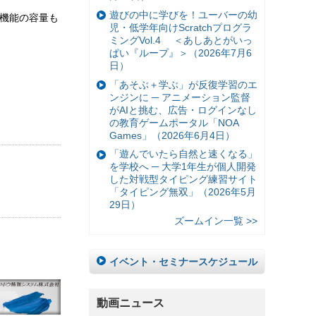
遊びの中に学びを！ユーバーの幼
歴機能の容量も
児・低学年向けScratchプログラ
ミングVol.4 ＜あしあとがいっ
ぱい『ループ』＞（2026年7月6
日）
「あそぶ＋学ぶ」が反復学習のエ
ンジンに ─ アニメーション監督
がAIと挑む、広告・ログインなし
の教育ゲームポータル「NOA
Games」（2026年6月4日）
「遊んでいたら自然と速くなる」
を学校へ ─ 大学1年生が個人開発
した対戦型タイピング練習サイト
「タイピング無双」（2026年5月
29日）
ズームイン一覧 >>
イベント・セミナースケジュール
動画ニュース