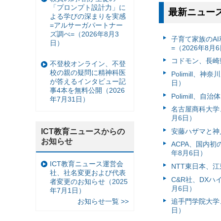
「プロンプト設計力」に
最新ニュー
よる学びの深まりを実感
=アルサーガパートナー
ズ調べ=（2026年8月3
子育て家族のAI
日）
=（2026年8月
コドモン、長崎県
不登校オンライン、不登
校の親の疑問に精神科医
Polimill、
が答えるインタビュー記
日）
事4本を無料公開（2026
Polimill、
年7月31日）
名古屋商科大学
月6日）
ICT教育ニュースからの
安藤ハザマと神
お知らせ
ACPA、国内
年8月6日）
ICT教育ニュース運営会
NTT東日本、江
社、社名変更および代表
C&R社、DX
者変更のお知らせ（2025
月6日）
年7月1日）
お知らせ一覧 >>
追手門学院大学、
日）