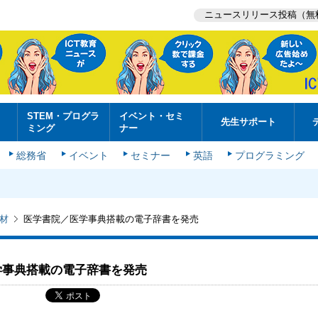
ニュースリリース投稿（無
STEM・プログラ
イベント・セミ
先生サポート
ミング
ナー
総務省
イベント
セミナー
英語
プログラミング
材
医学書院／医学事典搭載の電子辞書を発売
学事典搭載の電子辞書を発売