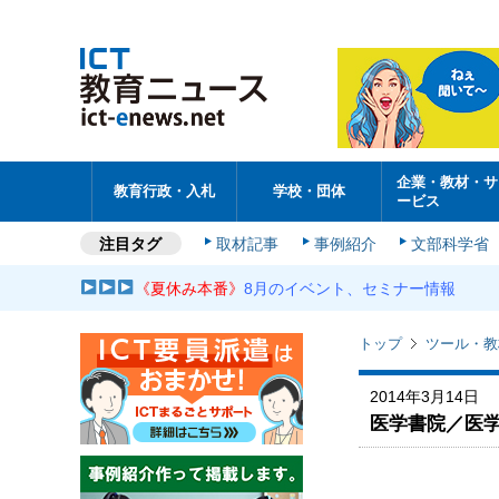
企業・教材・サ
教育行政・入札
学校・団体
ービス
注目タグ
取材記事
事例紹介
文部科学省
《夏休み本番》
8月のイベント、セミナー情報
トップ
ツール・教
2014年3月14日
医学書院／医