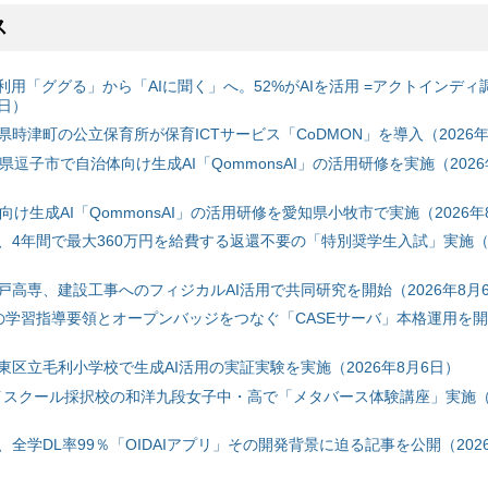
ス
利用「ググる」から「AIに聞く」へ。52%がAIを活用 =アクトインディ
6日）
時津町の公立保育所が保育ICTサービス「CoDMON」を導入（2026年
神奈川県逗子市で自治体向け生成AI「QommonsAI」の活用研修を実施（2026
自治体向け生成AI「QommonsAI」の活用研修を愛知県小牧市で実施（2026年
、4年間で最大360万円を給費する返還不要の「特別奨学生入試」実施（2
戸高専、建設工事へのフィジカルAI活用で共同研究を開始（2026年8月
初の学習指導要領とオープンバッジをつなぐ「CASEサーバ」本格運用を開始
東区立毛利小学校で生成AI活用の実証実験を実施（2026年8月6日）
ハイスクール採択校の和洋九段女子中・高で「メタバース体験講座」実施（2
全学DL率99％「OIDAIアプリ」その開発背景に迫る記事を公開（2026