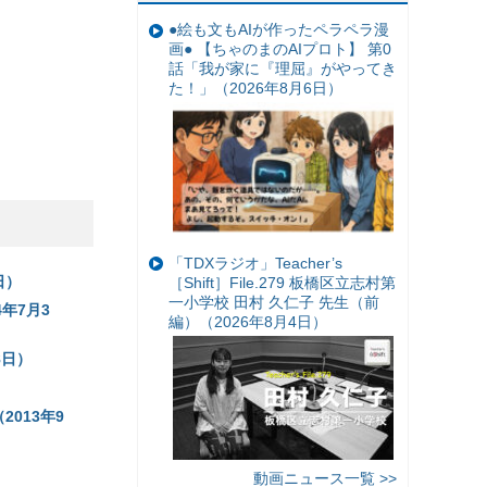
●絵も文もAIが作ったペラペラ漫
画● 【ちゃのまのAIプロト】 第0
話「我が家に『理屈』がやってき
た！」（2026年8月6日）
「TDXラジオ」Teacher’s
日）
［Shift］File.279 板橋区立志村第
一小学校 田村 久仁子 先生（前
年7月3
編）（2026年8月4日）
8日）
013年9
動画ニュース一覧 >>