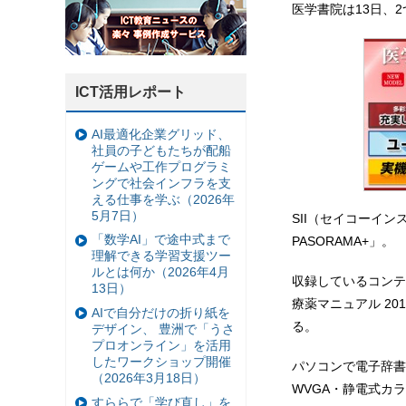
医学書院は13日、
ICT活用レポート
AI最適化企業グリッド、
社員の子どもたちが配船
ゲームや工作プログラミ
ングで社会インフラを支
える仕事を学ぶ（2026年
5月7日）
SII（セイコーイン
「数学AI」で途中式まで
PASORAMA+」。
理解できる学習支援ツー
ルとは何か（2026年4月
収録しているコンテ
13日）
療薬マニュアル 2
AIで自分だけの折り紙を
る。
デザイン、 豊洲で「うさ
プロオンライン」を活用
したワークショップ開催
パソコンで電子辞書
（2026年3月18日）
WVGA・静電式カ
すららで「学び直し」を