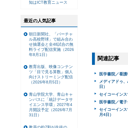
知はICT教育ニュース
最近の人気記事
朝日新聞社、「バーチャ
ル高校野球」で組み合わ
せ抽選会と全48試合の無
料ライブ配信実施（2026
年8月1日）
関連記事
教育出版、映像コンテン
ツ「目で見る算数」個人
医学書院／看護
向けストリーミング配信
メディアドゥ、A
（2026年8月5日）
日）
セイコーインスツ
青山学院大学、青山キャ
ンパスに「統計データサ
医学書院／電子
イエンス学環」2027年4
セイコーインス
月開設予定（2026年7月
月4日）
31日）
教員の約7割が生徒の