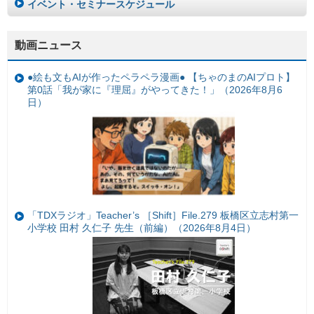
イベント・セミナースケジュール
動画ニュース
●絵も文もAIが作ったペラペラ漫画● 【ちゃのまのAIプロト】
第0話「我が家に『理屈』がやってきた！」（2026年8月6
日）
「TDXラジオ」Teacher’s ［Shift］File.279 板橋区立志村第一
小学校 田村 久仁子 先生（前編）（2026年8月4日）