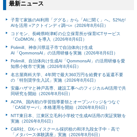
最新ニュース
子育て家族のAI利用「ググる」から「AIに聞く」へ。52%が
AIを活用 =アクトインディ調べ=（2026年8月6日）
コドモン、長崎県時津町の公立保育所が保育ICTサービス
「CoDMON」を導入（2026年8月6日）
Polimill、神奈川県逗子市で自治体向け生成
AI「QommonsAI」の活用研修を実施（2026年8月6日）
Polimill、自治体向け生成AI「QommonsAI」の活用研修を愛
知県小牧市で実施（2026年8月6日）
名古屋商科大学、4年間で最大360万円を給費する返還不要
の「特別奨学生入試」実施（2026年8月6日）
安藤ハザマと神戸高専、建設工事へのフィジカルAI活用で共
同研究を開始（2026年8月6日）
ACPA、国内初の学習指導要領とオープンバッジをつなぐ
「CASEサーバ」本格運用を開始（2026年8月6日）
NTT東日本、江東区立毛利小学校で生成AI活用の実証実験を
実施（2026年8月6日）
C&R社、DXハイスクール採択校の和洋九段女子中・高で
「メタバース体験講座」実施（2026年8月6日）