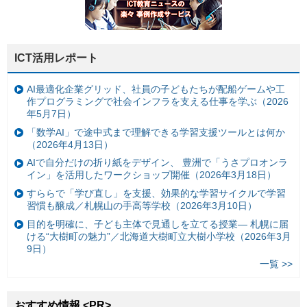
ICT活用レポート
AI最適化企業グリッド、社員の子どもたちが配船ゲームや工
作プログラミングで社会インフラを支える仕事を学ぶ（2026
年5月7日）
「数学AI」で途中式まで理解できる学習支援ツールとは何か
（2026年4月13日）
AIで自分だけの折り紙をデザイン、 豊洲で「うさプロオンラ
イン」を活用したワークショップ開催（2026年3月18日）
すららで「学び直し」を支援、効果的な学習サイクルで学習
習慣も醸成／札幌山の手高等学校（2026年3月10日）
目的を明確に、子ども主体で見通しを立てる授業— 札幌に届
ける“大樹町の魅力”／北海道大樹町立大樹小学校（2026年3月
9日）
一覧 >>
おすすめ情報 <PR>