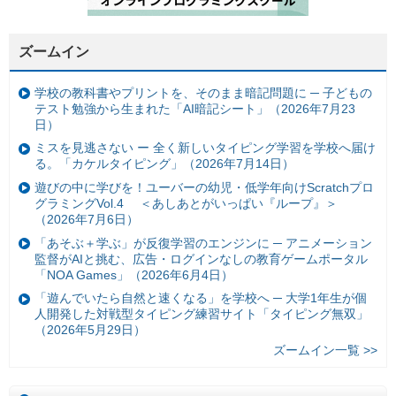
ズームイン
学校の教科書やプリントを、そのまま暗記問題に ─ 子どもの
テスト勉強から生まれた「AI暗記シート」（2026年7月23
日）
ミスを見逃さない ー 全く新しいタイピング学習を学校へ届け
る。「カケルタイピング」（2026年7月14日）
遊びの中に学びを！ユーバーの幼児・低学年向けScratchプロ
グラミングVol.4 ＜あしあとがいっぱい『ループ』＞
（2026年7月6日）
「あそぶ＋学ぶ」が反復学習のエンジンに ─ アニメーション
監督がAIと挑む、広告・ログインなしの教育ゲームポータル
「NOA Games」（2026年6月4日）
「遊んでいたら自然と速くなる」を学校へ ─ 大学1年生が個
人開発した対戦型タイピング練習サイト「タイピング無双」
（2026年5月29日）
ズームイン一覧 >>