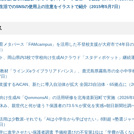
生活でのSNSの使用上の注意をイラストで紹介（2015年5月7日）
ス
育メタバース「FAMcampus」を活用した不登校支援が大府市で4年目
日）
ト、岡山県内3校で学校向け生成AIクラウド「スタディポケット」継続運用
搭載教材「ラインズeライブラリアドバンス」、鹿児島県霧島市の全小中学
7日）
援するAiCAN、新たに導入自治体が拡大 全国23自治体・65拠点に（20
自治体向け生成AI「QommonsAI」の活用研修を北海道新冠町で実施（2026年
み、親世代と何が違う？保護者の73.5％が変化を実感=朝日新聞社調べ=
I活用は少数派-それでも「AIは小学生から学ばせたい」8割超 =塾選ジャ
7日）
学に進学させたい保護者調査 予備校選びの不安第1位は「学費が高くな