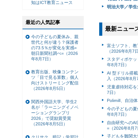
知はICT教育ニュース
明治大学／学生
最近の人気記事
最新ニュー
今の子どもの夏休み、親
世代と何が違う？保護者
富⼠ソフト、教
の73.5％が変化を実感=
（2026年8月7
朝日新聞社調べ=（2026
年8月7日）
スタディポケッ
年8月7日）
教育出版、映像コンテン
AI 型ドリル
ツ「目で見る算数」個人
入（2026年8月
向けストリーミング配信
児童虐待対応を支
（2026年8月5日）
7日）
Polimill、
関西外国語大学、学生2
名が「ラーニングイノベ
今の子どもの夏休
ーショングランプリ
年8月7日）
2026」で奨励賞受賞
自由研究へのA
（2026年8月5日）
=（2026年8月
子どもを難関大
クリサク、暗記・学習計