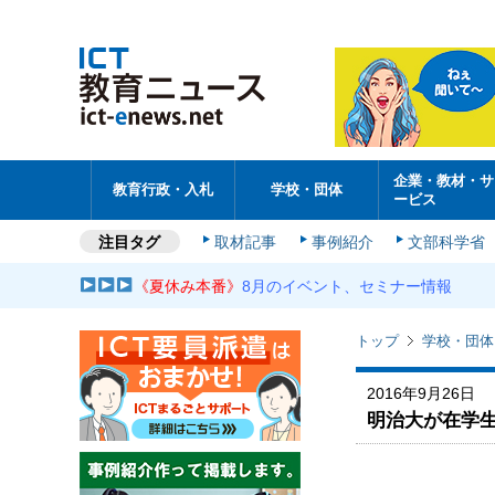
企業・教材・サ
教育行政・入札
学校・団体
ービス
注目タグ
取材記事
事例紹介
文部科学省
《夏休み本番》
8月のイベント、セミナー情報
トップ
学校・団体
2016年9月26日
明治大が在学