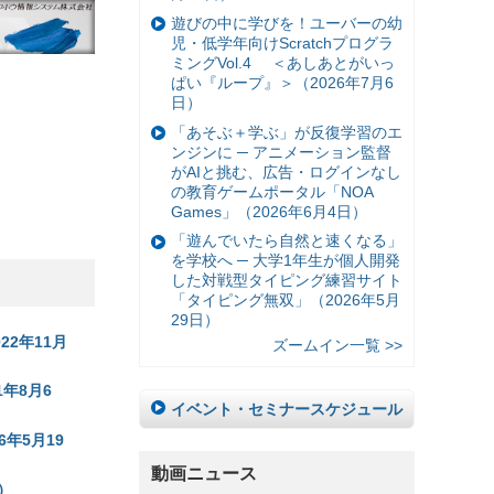
遊びの中に学びを！ユーバーの幼
児・低学年向けScratchプログラ
ミングVol.4 ＜あしあとがいっ
ぱい『ループ』＞（2026年7月6
日）
「あそぶ＋学ぶ」が反復学習のエ
ンジンに ─ アニメーション監督
がAIと挑む、広告・ログインなし
の教育ゲームポータル「NOA
Games」（2026年6月4日）
「遊んでいたら自然と速くなる」
を学校へ ─ 大学1年生が個人開発
した対戦型タイピング練習サイト
「タイピング無双」（2026年5月
29日）
22年11月
ズームイン一覧 >>
年8月6
イベント・セミナースケジュール
6年5月19
動画ニュース
）