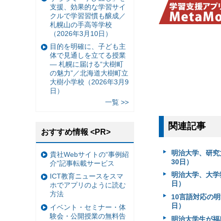
支援、効果的な学習サイ
クルで学習習慣も醸成／
札幌山の手高等学校
（2026年3月10日）
目的を明確に、子ども主
体で見通しを立てる授業
— 札幌に届ける“大樹町
の魅力”／北海道大樹町立
大樹小学校（2026年3月9
日）
一覧 >>
関連記事
おすすめ情報 <PR>
明治大学、研究力
貴社Webサイトの“事例紹
30日）
介”記事転載サービス
明治大学、大学独
ICT教育ニュースをスマ
日）
ホでアプリのように読む
方法
10言語対応の明治大
日）
イベント・セミナー・体
験会・公開授業の無料告
明治大学生が福