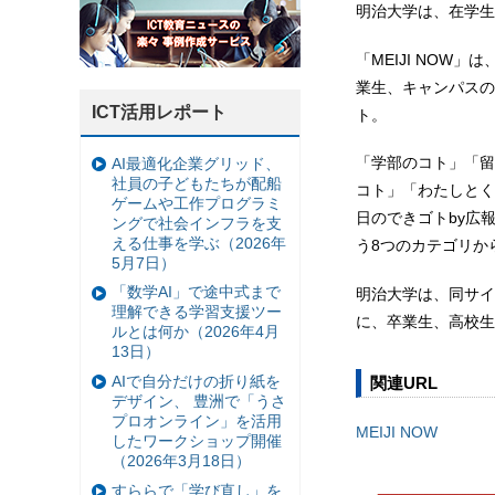
明治大学は、在学生向
「MEIJI NOW
業生、キャンパスの
ICT活用レポート
ト。
「学部のコト」「留
AI最適化企業グリッド、
社員の子どもたちが配船
コト」「わたしとく
ゲームや工作プログラミ
日のできゴトby広
ングで社会インフラを支
える仕事を学ぶ（2026年
う8つのカテゴリか
5月7日）
「数学AI」で途中式まで
明治大学は、同サイ
理解できる学習支援ツー
に、卒業生、高校生
ルとは何か（2026年4月
13日）
AIで自分だけの折り紙を
関連URL
デザイン、 豊洲で「うさ
プロオンライン」を活用
MEIJI NOW
したワークショップ開催
（2026年3月18日）
すららで「学び直し」を