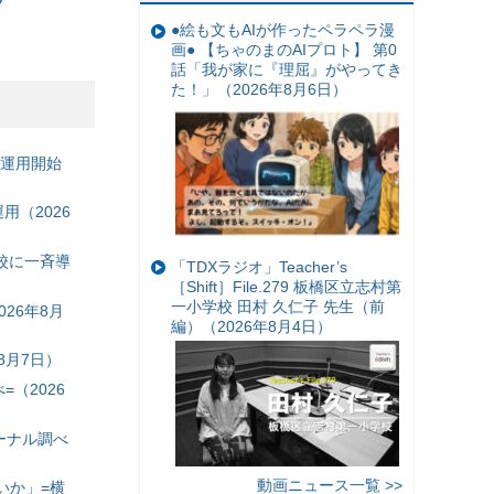
●絵も文もAIが作ったペラペラ漫
画● 【ちゃのまのAIプロト】 第0
話「我が家に『理屈』がやってき
た！」（2026年8月6日）
の運用開始
（2026
校に一斉導
「TDXラジオ」Teacher’s
［Shift］File.279 板橋区立志村第
一小学校 田村 久仁子 先生（前
26年8月
編）（2026年8月4日）
8月7日）
（2026
ーナル調べ
動画ニュース一覧 >>
いか」=横